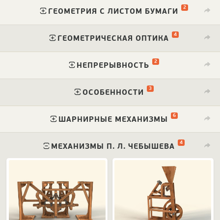
2
⁠
ГЕОМЕТРИЯ С ЛИСТОМ БУМАГИ
4
⁠
ГЕОМЕТРИЧЕСКАЯ ОПТИКА
2
⁠
НЕПРЕРЫВНОСТЬ
3
⁠
ОСОБЕННОСТИ
6
⁠
ШАРНИРНЫЕ МЕХАНИЗМЫ
4
⁠
МЕХАНИЗМЫ П. Л. ЧЕБЫШЕВА