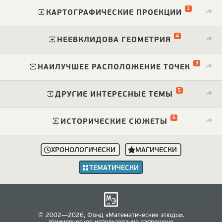
3
⁠
КАРТОГРАФИЧЕСКИЕ ПРОЕКЦИИ
4
⁠
НЕЕВКЛИДОВА ГЕОМЕТРИЯ
3
⁠
НАИЛУЧШЕЕ РАСПОЛОЖЕНИЕ ТОЧЕК
5
⁠
ДРУГИЕ ИНТЕРЕСНЫЕ ТЕМЫ
6
⁠
ИСТОРИЧЕСКИЕ СЮЖЕТЫ
ХРОНОЛОГИЧЕСКИ
МАГИЧЕСКИ
ТЕМАТИЧЕСКИ
© 2002—2026, Фонд «Математические этюды».