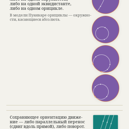
либо на одной экви­ди­станте,
либо на одном орицикле.
В модели Пуан­каре орициклы — окруж­но­
сти, касающи­еся абсо­люта.
Сохра­няющее ори­ен­тацию движе­
ние — либо парал­лель­ный пере­нос
(сдвиг вдоль прямой), либо пово­рот.