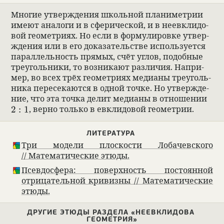
Многие утвер­жде­ния школь­ной пла­нимет­рии
имеют ана­логи и в сфе­ри­че­ской, и в неев­кли­до­
вой геомет­риях. Но если в форму­ли­ровке утвер­
жде­ния или в его дока­за­тельстве исполь­зу­ется
парал­лель­ность прямых, счёт углов, подоб­ные
тре­уголь­ники, то воз­ни­кают раз­ли­чия. Напри­
мер, во всех трёх геомет­риях меди­аны тре­уголь­
ника пере­се­каются в одной точке. Но утвер­жде­
ние, что эта точка делит меди­аны в отноше­нии
2 : 1
2
:
1
, вернo только в евкли­до­вой геомет­рии.
ЛИТЕ­РА­ТУРА
Три модели плос­ко­сти Лоба­чев­ского
// Матема­ти­че­ские этюды.
Псев­до­сфера: поверх­ность посто­ян­ной
отрица­тель­ной кри­визны // Матема­ти­че­ские
этюды.
ДРУГИЕ ЭТЮДЫ РАЗДЕЛА «НЕЕВКЛИДОВА
ГЕОМЕТРИЯ»