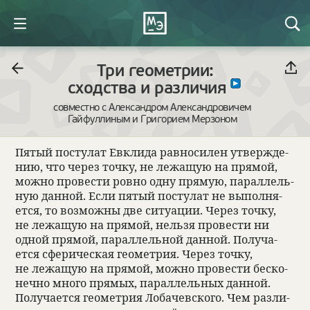
Три геометрии:
сходства и различия
совместно с Александром Александровичем
Гайфуллиным и Григорием Мерзоном
Пятый посту­лат Евклида рав­но­си­лен утвер­жде­
нию, что через точку, не лежащую на прямой,
можно про­ве­сти ровно одну прямую, парал­лель­
ную дан­ной. Если пятый посту­лат не выпол­ня­
ется, то возможны две ситу­ации. Через точку,
не лежащую на прямой, нельзя про­ве­сти ни
одной прямой, парал­лель­ной дан­ной. Полу­ча­
ется сфе­ри­че­ская геомет­рия. Через точку,
не лежащую на прямой, можно про­ве­сти бес­ко­
нечно много прямых, парал­лель­ных дан­ной.
Полу­ча­ется геомет­рия Лоба­чев­ского. Чем раз­ли­