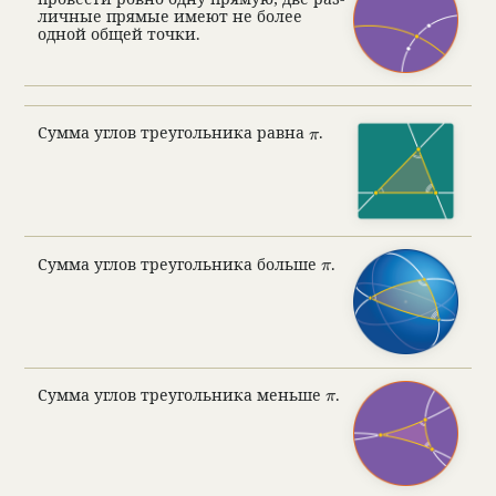
лич­ные прямые имеют не более
одной общей точки.
\pi
Сумма углов тре­уголь­ника
равна
.
π
\pi
Сумма углов тре­уголь­ника
больше
.
π
\pi
Сумма углов тре­уголь­ника
меньше
.
π