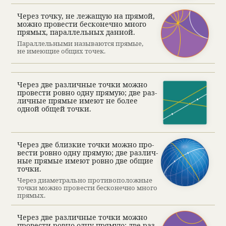
Через точку, не лежащую на прямой,
можно про­ве­сти бес­ко­нечно много
прямых, парал­лель­ных дан­ной.
Парал­лель­ными назы­ваются прямые,
не имеющие общих точек.
Через две раз­лич­ные точки можно
про­ве­сти ровно одну прямую; две раз­
лич­ные прямые имеют не более
одной общей точки.
Через две близ­кие точки можно про­
ве­сти ровно одну прямую; две раз­лич­
ные прямые имеют ровно две общие
точки.
Через диамет­рально про­ти­вопо­лож­ные
точки можно про­ве­сти бес­ко­нечно много
прямых.
Через две раз­лич­ные точки можно
про­ве­сти ровно одну прямую; две раз­