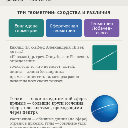
ТРИ ГЕОМЕТ­РИИ: СХОД­СТВА И РАЗ­ЛИ­ЧИЯ
Геомет­рия
Евкли­дова
Сфе­ри­че­ская
Лоба­чев­
геомет­рия
геомет­рия
ского
Евклид (Εὐκλείδης; Алек­сан­дрия, III век
до н. э.).
«Начала» (др.-греч. Στοιχεῖα, лат. Elementa),
опре­де­ле­ния:
точка есть то, что не имеет частей;
линия — длина без ширины;
прямая линия есть та, кото­рая равно
лежит на всех своих точ­ках;
···
Точки — точки на еди­нич­ной сфере,
прямые — большие круги (сече­ния
сферы плос­ко­стями, про­хо­дящими
через центр).
Рас­сто­я­ния — обыч­ные длины (по сфере)
отрез­ков прямых. Углы — обыч­ные углы
между дугами окруж­но­стей.