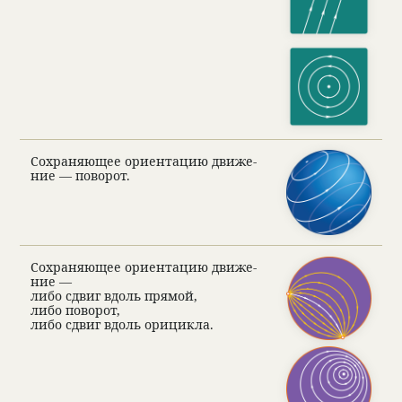
Сохра­няющее ори­ен­тацию движе­
ние — пово­рот.
Сохра­няющее ори­ен­тацию движе­
ние —
либо сдвиг вдоль прямой,
либо пово­рот,
либо сдвиг вдоль орицикла.