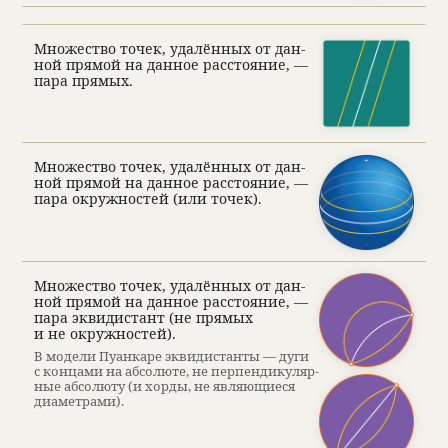
Множе­ство точек, уда­лён­ных от дан­
ной прямой на дан­ное рас­сто­я­ние, —
пара прямых.
Множе­ство точек, уда­лён­ных от дан­
ной прямой на дан­ное рас­сто­я­ние, —
пара окруж­но­стей (или точек).
Множе­ство точек, уда­лён­ных от дан­
ной прямой на дан­ное рас­сто­я­ние, —
пара экви­ди­стант (не прямых
и не окруж­но­стей).
В модели Пуан­каре экви­ди­станты — дуги
с кон­цами на абсо­люте, не перпен­ди­ку­ляр­
ные абсо­люту (и хорды, не являющи­еся
диамет­рами).