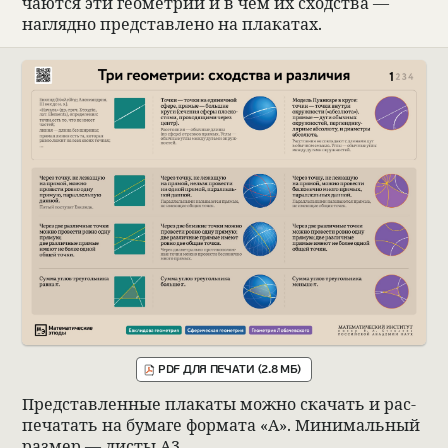
чаются эти геомет­рии и в чём их сход­ства —
наглядно пред­став­лено на пла­ка­тах.
PDF ДЛЯ ПЕЧАТИ (2.8 МБ)
Пред­став­лен­ные пла­каты можно ска­чать и рас­
пе­ча­тать на бумаге формата «А». Минималь­ный
размер — листы А3.