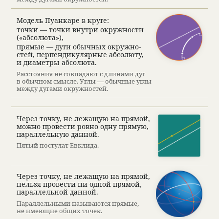
Модель Пуан­каре в круге:
точки — точки внутри окруж­но­сти
(«абсо­люта»),
прямые — дуги обыч­ных окруж­но­
стей, перпен­ди­ку­ляр­ные абсо­люту,
и диаметры абсо­люта.
Рас­сто­я­ния не совпа­дают с дли­нами дуг
в обыч­ном смысле. Углы — обыч­ные углы
между дугами окруж­но­стей.
Через точку, не лежащую на прямой,
можно про­ве­сти ровно одну прямую,
парал­лель­ную дан­ной.
Пятый посту­лат Евклида.
Через точку, не лежащую на прямой,
нельзя про­ве­сти ни одной прямой,
парал­лель­ной дан­ной.
Парал­лель­ными назы­ваются прямые,
не имеющие общих точек.