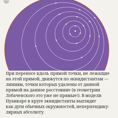
При пере­носе вдоль прямой точки, не лежащие
на этой прямой, движутся по экви­ди­стан­там —
линиям, точки кото­рых уда­лены от дан­ной
прямой на дан­ное рас­сто­я­ние (в геомет­рии
Лоба­чев­ского это уже не прямые!). В модели
Пуан­каре в круге экви­ди­станты выгля­дят
как дуги обыч­ных окруж­но­стей, неперпен­ди­ку­
ляр­ных абсо­люту.