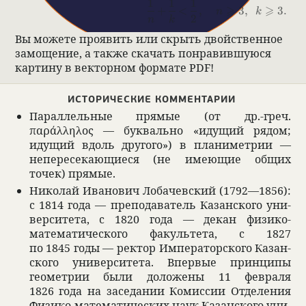
1
1
1
\frac1n
⩾
⩾
+
<
,
3
,
3.
n
k
+
2
n
k
\frac1k
Вы можете про­явить или скрыть двойствен­ное
<
\frac12
замоще­ние, а также ска­чать понра­вившуюся
\,,
кар­тину в век­тор­ном формате PDF!
\quad
n \ge
3,\ \ k
ИСТО­РИ­ЧЕ­СКИЕ КОММЕН­ТА­РИИ
\ge 3.
Парал­лель­ные прямые (от др.-греч.
παράλληλος — бук­вально «идущий рядом;
идущий вдоль другого») в пла­нимет­рии —
непе­ре­се­кающи­еся (не имеющие общих
точек) прямые.
Нико­лай Ива­но­вич Лоба­чев­ский (1792—1856):
с 1814 года — препо­да­ва­тель Казан­ского уни­
вер­си­тета, с 1820 года — декан физико-
матема­ти­че­ского факуль­тета, с 1827
по 1845 годы — рек­тор Импе­ра­тор­ского Казан­
ского уни­вер­си­тета. Впер­вые принципы
геомет­рии были доложены 11 фев­раля
1826 года на засе­да­нии Комис­сии Отде­ле­ния
Физико-матема­ти­че­ских наук Казан­ского уни­