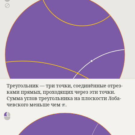
Тре­уголь­ник — три точки, соеди­нён­ные отрез­
ками прямых, про­хо­дящих через эти точки.
Сумма углов тре­уголь­ника на плос­ко­сти Лоба­
\pi
чев­ского меньше чем
.
π