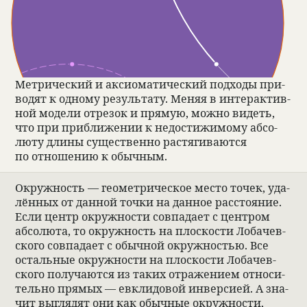
Мет­ри­че­ский и акси­о­ма­ти­че­ский под­ходы при­
во­дят к одному результату. Меняя в интер­ак­тив­
ной модели отре­зок и прямую, можно видеть,
что при при­ближе­нии к недо­стижимому абсо­
люту длины суще­ственно рас­тяги­ваются
по отноше­нию к обыч­ным.
Окруж­ность — геомет­ри­че­ское место точек, уда­
лён­ных от дан­ной точки на дан­ное рас­сто­я­ние.
Если центр окруж­но­сти совпа­дает с цен­тром
абсо­люта, то окруж­ность на плос­ко­сти Лоба­чев­
ского совпа­дает с обыч­ной окруж­но­стью. Все
осталь­ные окруж­но­сти на плос­ко­сти Лоба­чев­
ского полу­чаются из таких отраже­нием отно­си­
тельно прямых — евкли­до­вой инвер­сией. А зна­
чит выгля­дят они как обыч­ные окруж­но­сти,