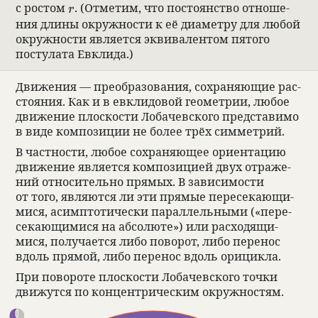
r
с ростом
. (Отме­тим, что посто­ян­ство отноше­
r
ния длины окруж­но­сти к её диаметру для любой
окруж­но­сти явля­ется экви­ва­лен­том пятого
посту­лата Евклида.)
Движе­ния — пре­об­ра­зо­ва­ния, сохра­няющие рас­
сто­я­ния. Как и в евкли­до­вой геомет­рии, любое
движе­ние плос­ко­сти Лоба­чев­ского пред­ста­вимо
в виде компо­зиции не более трёх симмет­рий.
В част­но­сти, любое сохра­няющее ори­ен­тацию
движе­ние явля­ется компо­зицией двух отраже­
ний отно­си­тельно прямых. В зави­симо­сти
от того, являются ли эти прямые пере­се­кающи­
мися, асимп­то­ти­че­ски парал­лель­ными («пере­
се­кающи­мися на абсо­люте») или рас­хо­дящи­
мися, полу­ча­ется либо пово­рот, либо пере­нос
вдоль прямой, либо пере­нос вдоль орицикла.
При пово­роте плос­ко­сти Лоба­чев­ского точки
движутся по концен­три­че­ским окруж­но­стям.