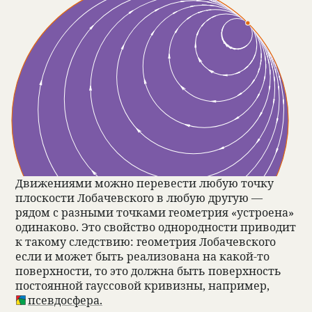
Движе­ни­ями можно пере­ве­сти любую точку
плос­ко­сти Лоба­чев­ского в любую другую —
рядом с раз­ными точ­ками геомет­рия «устро­ена»
оди­на­ково. Это свойство одно­род­но­сти при­во­дит
к такому след­ствию: геомет­рия Лоба­чев­ского
если и может быть реа­ли­зо­вана на какой-то
поверх­но­сти, то это должна быть поверх­ность
посто­ян­ной гаус­со­вой кри­визны, напри­мер,
псев­до­сфера.