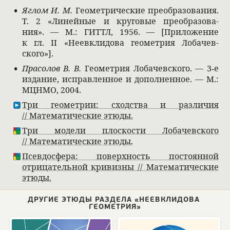
Яглом И. М.
Геомет­ри­че­ские пре­об­ра­зо­ва­ния.
Т. 2 «Линей­ные и круго­вые пре­об­ра­зо­ва­
ния». — М.: ГИТТЛ, 1956. — [При­ложе­ние
к гл. II «Неев­кли­дова геомет­рия Лоба­чев­
ского»].
Пра­со­лов В. В.
Геомет­рия Лоба­чев­ского. — 3‐е
изда­ние, исправ­лен­ное и допол­нен­ное. — М.:
МЦНМО, 2004.
Три геомет­рии: сход­ства и раз­ли­чия
// Матема­ти­че­ские этюды.
Три модели плос­ко­сти Лоба­чев­ского
// Матема­ти­че­ские этюды.
Псев­до­сфера: поверх­ность посто­ян­ной
отрица­тель­ной кри­визны // Матема­ти­че­ские
этюды.
ДРУГИЕ ЭТЮДЫ РАЗДЕЛА «НЕЕВКЛИДОВА
ГЕОМЕТРИЯ»