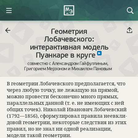
Геометрия
Лобачевского:
интерактивная модель
Пуанкаре в круге
совместно с Александром Гайфуллиным,
Григорием Мерзоном и Михаилом Пановым
В геомет­рии Лоба­чев­ского предпо­лага­ется, что
через любую точку, не лежащую на прямой,
можно про­ве­сти бес­ко­нечно много прямых,
парал­лель­ных дан­ной (т. е. не имеющих с ней
общих точек). Нико­лай Ива­но­вич Лоба­чев­ский
(1792—1856), сформу­ли­ро­вал пра­вила неев­кли­
до­вой геомет­рии, неко­то­рые след­ствия из этих
пра­вил, но не знал ни одной реа­ли­за­ции,
модели такой геомет­рии.