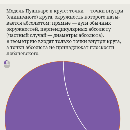
Модель Пуан­каре в круге: точки — точки внутри
(еди­нич­ного) круга, окруж­ность кото­рого назы­
ва­ется абсо­лю­том; прямые — дуги обыч­ных
окруж­но­стей, перпен­ди­ку­ляр­ных абсо­люту
(част­ный слу­чай — диаметры абсо­люта).
В геомет­рию вхо­дят только точки внутри круга,
а точки абсо­люта не при­над­лежат плос­ко­сти
Лоба­чев­ского.