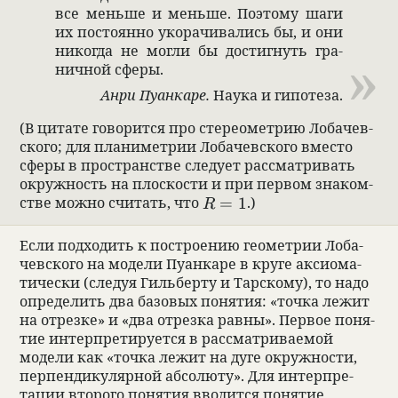
все меньше и меньше. Поэтому шаги
их посто­янно уко­ра­чи­ва­лись бы, и они
никогда не могли бы достиг­нуть гра­
нич­ной сферы.
Анри Пуан­каре.
Наука и гипо­теза.
(В цитате гово­рится про сте­реомет­рию Лоба­чев­
ского; для пла­нимет­рии Лоба­чев­ского вме­сто
сферы в про­стран­стве сле­дует рас­смат­ри­вать
окруж­ность на плос­ко­сти и при пер­вом зна­ком­
R=1
стве можно счи­тать, что
=
1
.)
R
Если под­хо­дить к постро­е­нию геомет­рии Лоба­
чев­ского на модели Пуан­каре в круге акси­о­ма­
ти­че­ски (сле­дуя Гиль­берту и Тар­скому), то надо
опре­де­лить два базо­вых поня­тия: «точка лежит
на отрезке» и «два отрезка равны». Пер­вое поня­
тие интер­пре­ти­ру­ется в рас­смат­ри­ва­емой
модели как «точка лежит на дуге окруж­но­сти,
перпен­ди­ку­ляр­ной абсо­люту». Для интер­пре­
тации вто­рого поня­тия вво­дится поня­тие