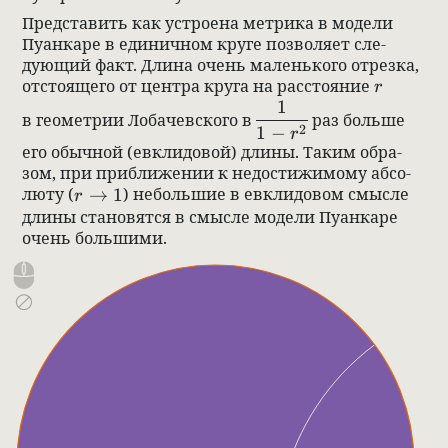
Пред­ста­вить как устро­ена мет­рика в модели
Пуан­каре в еди­нич­ном круге поз­во­ляет сле­
дующий факт. Длина очень маленького отрезка,
r
отсто­ящего от цен­тра круга на рас­сто­я­ние
r
1
\dfrac1{1-r^2}
в геомет­рии Лоба­чев­ского в
раз больше
2
1
−
r
его обыч­ной (евкли­до­вой) длины. Таким обра­
зом, при при­ближе­нии к недо­стижимому абсо­
r\to1
люту (
→
1
) небольшие в евкли­до­вом смысле
r
длины ста­но­вятся в смысле модели Пуан­каре
очень большими.