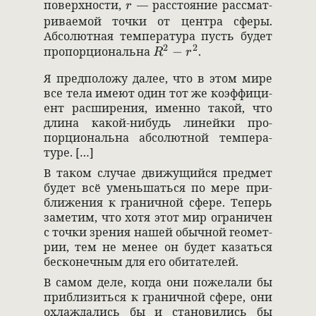
r
поверх­но­сти,
— рас­сто­я­ние рас­смат­
r
ри­ва­емой точки от цен­тра сферы.
Абсо­лют­ная темпе­ра­тура пусть будет
R^2-r^2
2
2
про­порци­о­нальна
−
.
R
r
Я предпо­ложу далее, что в этом мире
все тела имеют один тот же коэффици­
ент расши­ре­ния, именно такой, что
длина какой-нибудь линейки про­
порци­о­нальна абсо­лют­ной темпе­ра­
туре. […]
В таком слу­чае движущийся пред­мет
будет всё уменьшаться по мере при­
ближе­ния к гра­нич­ной сфере. Теперь
заме­тим, что хотя этот мир огра­ни­чен
с точки зре­ния нашей обыч­ной геомет­
рии, тем не менее он будет казаться
бес­ко­неч­ным для его оби­та­те­лей.
В самом деле, когда они поже­лали бы
при­бли­зиться к гра­нич­ной сфере, они
охла­жда­лись бы и ста­но­ви­лись бы