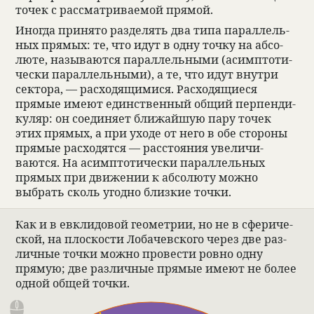
точек с рас­смат­ри­ва­емой прямой.
Иногда при­нято раз­де­лять два типа парал­лель­
ных прямых: те, что идут в одну точку на абсо­
люте, назы­ваются парал­лель­ными (асимп­то­ти­
че­ски парал­лель­ными), а те, что идут внутри
сек­тора, — рас­хо­дящи­мися. Рас­хо­дящи­еся
прямые имеют един­ствен­ный общий перпен­ди­
ку­ляр: он соеди­няет ближайшую пару точек
этих прямых, а при уходе от него в обе сто­роны
прямые рас­хо­дятся — рас­сто­я­ния уве­ли­чи­
ваются. На асимп­то­ти­че­ски парал­лель­ных
прямых при движе­нии к абсо­люту можно
выбрать сколь угодно близ­кие точки.
Как и в евкли­до­вой геомет­рии, но не в сфе­ри­че­
ской, на плос­ко­сти Лоба­чев­ского через две раз­
лич­ные точки можно про­ве­сти ровно одну
прямую; две раз­лич­ные прямые имеют не более
одной общей точки.