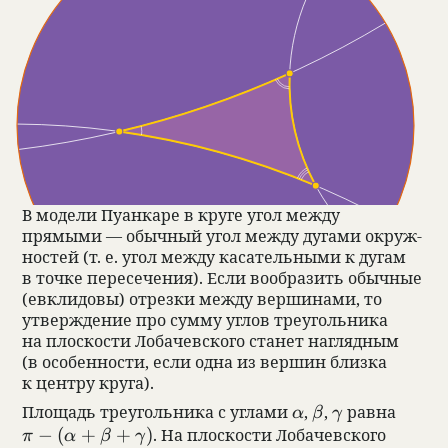
В модели Пуан­каре в круге угол между
прямыми — обыч­ный угол между дугами окруж­
но­стей (т. е. угол между каса­тель­ными к дугам
в точке пере­се­че­ния). Если вооб­ра­зить обыч­ные
(евкли­довы) отрезки между верши­нами, то
утвер­жде­ние про сумму углов тре­уголь­ника
на плос­ко­сти Лоба­чев­ского ста­нет нагляд­ным
(в осо­бен­но­сти, если одна из вершин близка
к цен­тру круга).
\alpha
\beta
\gamma
Площадь тре­уголь­ника с углами
,
,
равна
α
β
γ
\pi-(\alpha+\beta+\gamma)
−
(
+
+
)
. На плос­ко­сти Лоба­чев­ского
π
α
β
γ