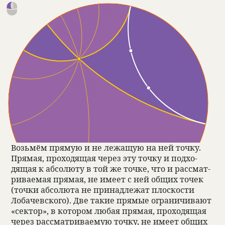
Возьмём прямую и не лежащую на ней точку.
Прямая, про­хо­дящая через эту точку и под­хо­
дящая к абсо­люту в той же точке, что и рас­смат­
ри­ва­емая прямая, не имеет с ней общих точек
(точки абсо­люта не при­над­лежат плос­ко­сти
Лоба­чев­ского). Две такие прямые огра­ни­чи­вают
«сек­тор», в кото­ром любая прямая, про­хо­дящая
через рас­смат­ри­ва­емую точку, не имеет общих