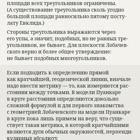
площади всех тре­уголь­ни­ков огра­ни­чены.
(А суще­ство­ва­ние тре­уголь­ника сколь угодно
большой площади рав­но­сильно пятому посту­
лату Евклида.)
Сто­роны тре­уголь­ника выражаются через
его углы, а зна­чит, подоб­ных, но не рав­ных тре­
уголь­ни­ков, не бывает. Для плос­ко­сти Лоба­чев­
ского верно и более общее утвер­жде­ние:
не бывает подоб­ных много­уголь­ни­ков.
Если под­хо­дить к опре­де­ле­нию прямой
как крат­чайшей, гео­де­зи­че­ской линии, вна­чале
надо вве­сти мет­рику — то, как изме­ряются рас­
сто­я­ния между точ­ками. В модели Пуан­каре
в круге рас­сто­я­ния опре­де­ляются довольно
слож­ной форму­лой и для пер­вого зна­ком­ства
с геомет­рией Лоба­чев­ского на модели Пуан­каре
в круге пока лишь при­мем на веру, что суще­
ствует такая мет­рика, в кото­рой крат­чайшими
являются дуги обыч­ных окруж­но­стей, перпен­ди­
ку­ляр­ных абсо­люту.