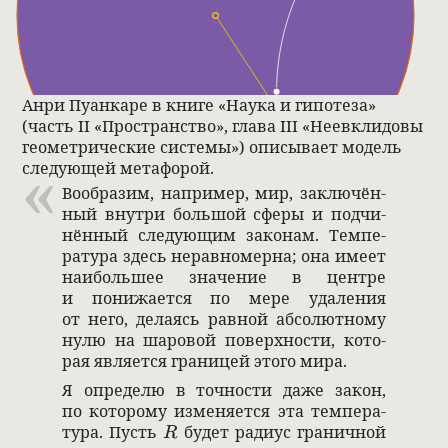
Анри Пуан­каре в книге «Наука и гипо­теза»
(часть II «Про­стран­ство», глава III «Неев­кли­довы
геомет­ри­че­ские системы») опи­сы­вает модель
сле­дующей метафо­рой.
Вооб­ра­зим, напри­мер, мир, заклю­чён­
ный внутри большой сферы и под­чи­
нён­ный сле­дующим зако­нам. Темпе­
ра­тура здесь нерав­но­мерна; она имеет
наи­большее зна­че­ние в цен­тре
и понижа­ется по мере уда­ле­ния
от него, дела­ясь рав­ной абсо­лют­ному
нулю на шаро­вой поверх­но­сти, кото­
рая явля­ется гра­ницей этого мира.
Я опре­делю в точ­но­сти даже закон,
по кото­рому изме­ня­ется эта темпе­ра­
R
тура. Пусть
будет радиус гра­нич­ной
R