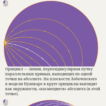
Орицикл — линия, перпен­ди­ку­ляр­ная пучку
парал­лель­ных прямых, выхо­дящих из одной
точки на абсо­люте. На плос­ко­сти Лоба­чев­ского
в модели Пуан­каре в круге орициклы выгля­дят
как окруж­но­сти, «касающи­еся» абсо­люта (в этой
точке).