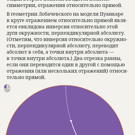
симмет­рии, отраже­ния отно­си­тельно прямой.
В геомет­рии Лоба­чев­ского на модели Пуан­каре
в круге отраже­нием отно­си­тельно прямой явля­
ется евкли­дова инвер­сия отно­си­тельно этой
дуги окруж­но­сти, перпен­ди­ку­ляр­ной абсо­люту.
(Отме­тим, что инвер­сия отно­си­тельно окруж­но­
сти, перпен­ди­ку­ляр­ной абсо­люту, пере­во­дит
абсо­лют в себя, а точки внутри абсо­люта —
в точки внутри абсо­люта.) Два отрезка равны,
если они пере­во­дятся один в дру­гой с помощью
отраже­ния (или нескольких отраже­ний) отно­си­
тельно прямой.