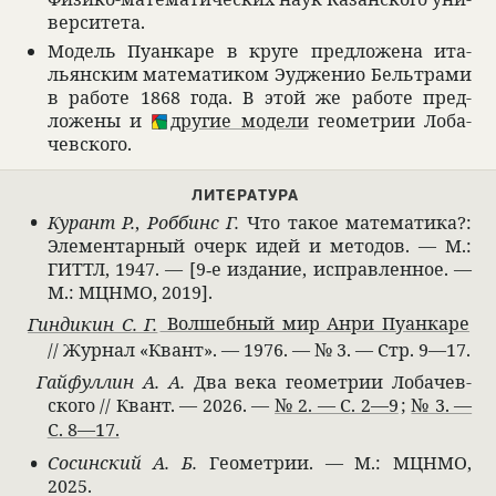
вер­си­тета.
Модель Пуан­каре в круге пред­ложена ита­
льян­ским матема­ти­ком Эудже­нио Бельтрами
в работе 1868 года. В этой же работе пред­
ложены и
другие модели
геомет­рии Лоба­
чев­ского.
ЛИТЕ­РА­ТУРА
Курант Р.
,
Роб­бинс Г.
Что такое матема­тика?:
Элемен­тар­ный очерк идей и мето­дов. — М.:
ГИТТЛ, 1947. — [9‐e изда­ние, исправ­лен­ное. —
М.: МЦНМО, 2019].
Волшеб­ный мир Анри Пуан­каре
Гин­ди­кин С. Г.
// Жур­нал «Квант». — 1976. — № 3. — Стр. 9—17.
‍
Гайфул­лин А. А.
Два века геомет­рии Лоба­чев­
ского // Квант. — 2026. —
;
№ 2. — С. 2—9
№ 3. —
С. 8—17.
Сосин­ский А. Б.
Геомет­рии. — М.: МЦНМО,
2025.