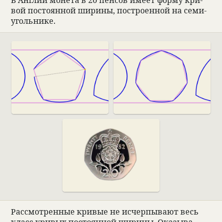
вой посто­ян­ной ширины, постро­ен­ной на семи­
уголь­нике.
Рас­смот­рен­ные кри­вые не исчерпы­вают весь