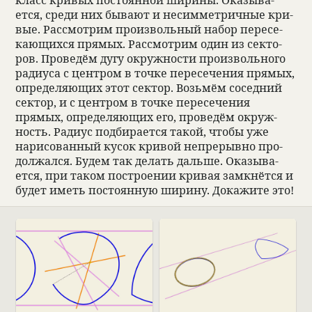
класс кри­вых посто­ян­ной ширины. Ока­зы­ва­
ется, среди них бывают и несиммет­рич­ные кри­
вые. Рас­смот­рим про­из­воль­ный набор пере­се­
кающихся прямых. Рас­смот­рим один из сек­то­
ров. Про­ве­дём дугу окруж­но­сти про­из­воль­ного
ради­уса с цен­тром в точке пере­се­че­ния прямых,
опре­де­ляющих этот сек­тор. Возьмём сосед­ний
сек­тор, и с цен­тром в точке пере­се­че­ния
прямых, опре­де­ляющих его, про­ве­дём окруж­
ность. Радиус под­би­ра­ется такой, чтобы уже
нари­со­ван­ный кусок кри­вой непре­рывно про­
должался. Будем так делать дальше. Ока­зы­ва­
ется, при таком постро­е­нии кри­вая замкнётся и
будет иметь посто­ян­ную ширину. Докажите это!