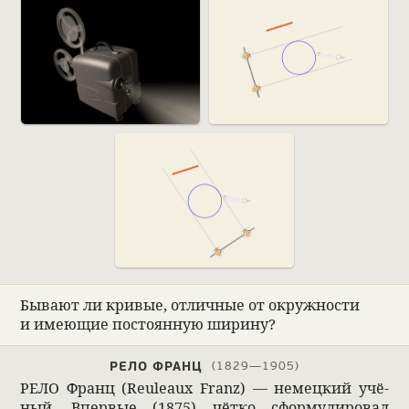
Бывают ли кри­вые, отлич­ные от окруж­но­сти
и имеющие посто­ян­ную ширину?
РЕЛО ФРАНЦ
1829—1905
РЕЛО Франц (Reuleaux Franz) — немец­кий учё­
ный. Впер­вые (1875) чётко сформу­ли­ро­вал