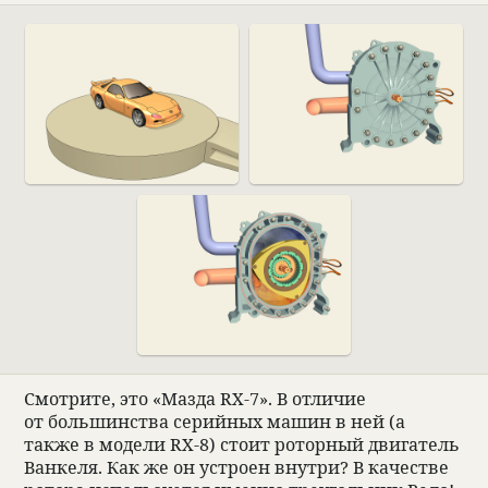
Смот­рите, это «Мазда RX-7». В отли­чие
от большин­ства серий­ных машин в ней (а
также в модели RX-8) стоит
ротор­ный двига­тель
Ван­келя. Как же он устроен внутри? В каче­стве