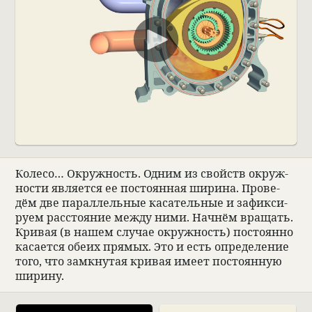
00:00
Колесо… Окруж­ность. Одним из свойств окруж­
но­сти явля­ется ее посто­ян­ная ширина. Про­ве­
дём две парал­лель­ные каса­тель­ные и зафик­си­
руем рас­сто­я­ние между ними. Нач­нём вращать.
Кри­вая (в нашем слу­чае окруж­ность) посто­янно
каса­ется обеих прямых. Это и есть опре­де­ле­ние
того, что замкну­тая кри­вая имеет посто­ян­ную
ширину.