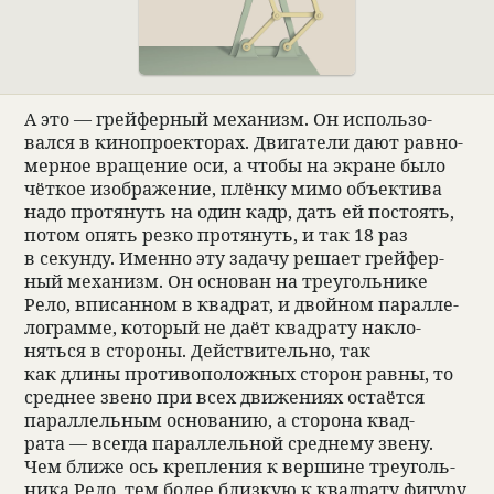
А это — грейфер­ный меха­низм. Он исполь­зо­
вался в кинопро­ек­то­рах. Двига­тели дают рав­но­
мер­ное враще­ние оси, а чтобы на экране было
чёт­кое изоб­раже­ние, плёнку мимо объек­тива
надо про­тя­нуть на один кадр, дать ей посто­ять,
потом опять резко про­тя­нуть, и так 18 раз
в секунду. Именно эту задачу решает грейфер­
ный меха­низм. Он осно­ван на тре­уголь­нике
Рело, впи­сан­ном в квад­рат, и двой­ном парал­ле­
лограмме, кото­рый не даёт квад­рату накло­
няться в сто­роны. Действи­тельно, так
как длины про­ти­вопо­лож­ных сто­рон равны, то
сред­нее звено при всех движе­ниях оста­ётся
парал­лель­ным осно­ва­нию, а сто­рона квад­
рата — все­гда парал­лель­ной сред­нему звену.
Чем ближе ось креп­ле­ния к вершине тре­уголь­
ника Рело, тем более близ­кую к квад­рату фигуру