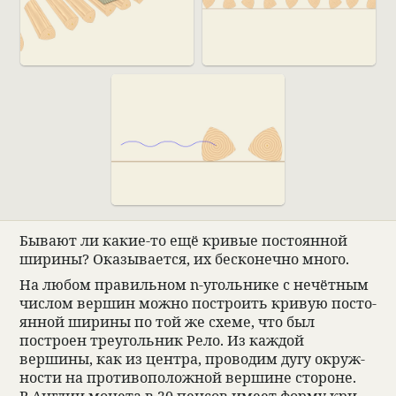
Бывают ли какие-то ещё кри­вые посто­ян­ной
ширины? Ока­зы­ва­ется, их бес­ко­нечно много.
На любом пра­виль­ном n-уголь­нике с нечёт­ным
чис­лом вершин можно постро­ить кри­вую посто­
ян­ной ширины по той же схеме, что был
построен тре­уголь­ник Рело. Из каж­дой
вершины, как из цен­тра, про­во­дим дугу окруж­
но­сти на про­ти­вопо­лож­ной вершине сто­роне.
В Англии монета в 20 пен­сов имеет форму кри­