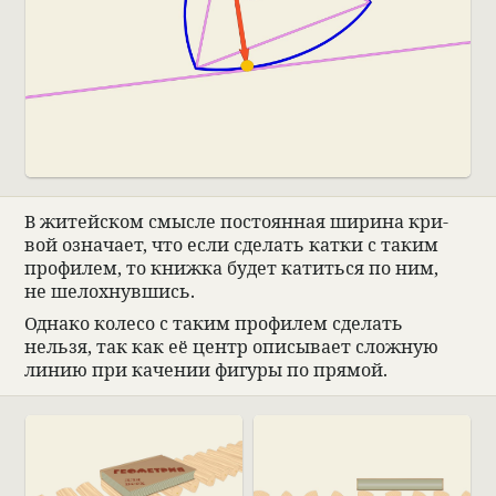
В житейском смысле посто­ян­ная ширина кри­
вой озна­чает, что если сде­лать катки с таким
профи­лем, то книжка будет катиться по ним,
не шелох­нувшись.
Однако колесо с таким профи­лем сде­лать
нельзя, так как её центр опи­сы­вает слож­ную
линию при каче­нии фигуры по прямой.