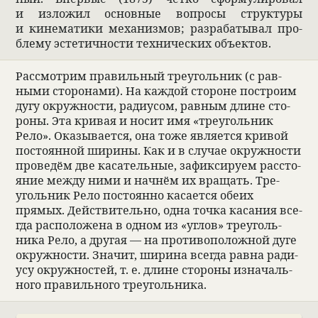
и изложил основ­ные вопросы струк­туры
и кинема­тики меха­низмов; раз­ра­ба­ты­вал про­
блему эсте­тич­но­сти тех­ни­че­ских объек­тов.
Рас­смот­рим пра­виль­ный тре­уголь­ник (с рав­
ными сто­ро­нами). На каж­дой сто­роне построим
дугу окруж­но­сти, ради­у­сом, рав­ным длине сто­
роны. Эта кри­вая и носит имя «тре­уголь­ник
Рело». Ока­зы­ва­ется, она тоже явля­ется кри­вой
посто­ян­ной ширины. Как и в слу­чае окруж­но­сти
про­ве­дём две каса­тель­ные, зафик­си­руем рас­сто­
я­ние между ними и нач­нём их вращать. Тре­
уголь­ник Рело посто­янно каса­ется обеих
прямых. Действи­тельно, одна точка каса­ния все­
гда рас­по­ложена в одном из «углов» тре­уголь­
ника Рело, а другая — на про­ти­вопо­лож­ной дуге
окруж­но­сти. Зна­чит, ширина все­гда равна ради­
усу окруж­но­стей, т. е. длине сто­роны изна­чаль­
ного пра­виль­ного тре­уголь­ника.