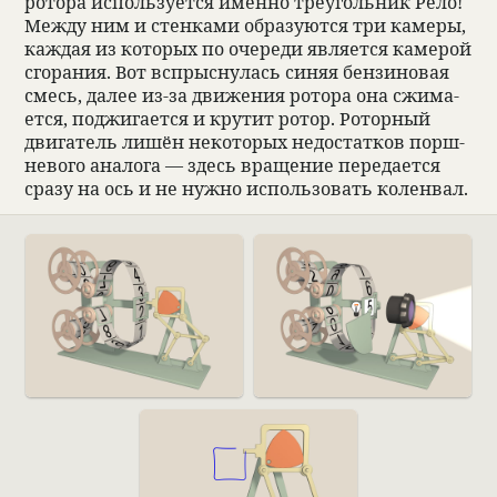
ротора исполь­зу­ется именно тре­уголь­ник Рело!
Между ним и стен­ками обра­зуются три камеры,
каж­дая из кото­рых по оче­реди явля­ется каме­рой
сго­ра­ния. Вот вспрыс­ну­лась синяя бен­зи­но­вая
смесь, далее из-за движе­ния ротора она сжима­
ется, поджига­ется и кру­тит ротор. Ротор­ный
двига­тель лишён неко­то­рых недо­стат­ков порш­
не­вого ана­лога — здесь враще­ние пере­да­ется
сразу на ось и не нужно исполь­зо­вать колен­вал.