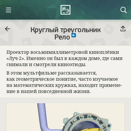
Круглый треугольник
Рело
Про­ек­тор восьми­мил­лимет­ро­вой кино­плёнки
«Луч-2». Именно он был в каж­дом доме, где сами
снимали и смот­рели киноэтюды.
В этом мультфильме рас­ска­зы­ва­ется,
как геомет­ри­че­ское поня­тие, часто изу­ча­емое
на матема­ти­че­ских круж­ках, нахо­дит при­ме­не­
ние в нашей повсе­днев­ной жизни.