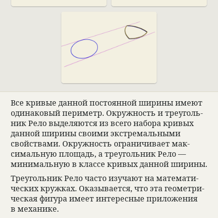
Все кри­вые дан­ной посто­ян­ной ширины имеют
оди­на­ко­вый периметр. Окруж­ность и тре­уголь­
ник Рело выде­ляются из всего набора кри­вых
дан­ной ширины сво­ими экс­тремаль­ными
свойствами. Окруж­ность огра­ни­чи­вает мак­
сималь­ную площадь, а тре­уголь­ник Рело —
минималь­ную в классе кри­вых дан­ной ширины.
Тре­уголь­ник Рело часто изу­чают на матема­ти­
че­ских круж­ках. Ока­зы­ва­ется, что эта геомет­ри­
че­ская фигура имеет инте­рес­ные при­ложе­ния
в меха­нике.