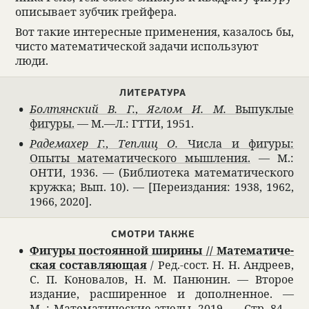
опи­сы­вает зуб­чик грейфера.
Вот такие инте­рес­ные при­ме­не­ния, каза­лось бы,
чисто матема­ти­че­ской задачи исполь­зуют
люди.
ЛИТЕ­РА­ТУРА
Бол­тян­ский В. Г.
,
Яглом И. М.
Выпук­лые
фигуры.
— М.—Л.: ГТТИ, 1951.
Радема­хер Г.
,
Теп­лиц О.
Числа и фигуры:
Опыты матема­ти­че­ского мыш­ле­ния.
— М.:
ОНТИ, 1936. — (Биб­лио­тека матема­ти­че­ского
кружка; Вып. 10). — [Пере­из­да­ния: 1938, 1962,
1966, 2020].
СМОТРИ ТАКЖЕ
Фигуры посто­ян­ной ширины // Матема­ти­че­
ская состав­ляющая
/ Ред.-сост. Н. Н. Андреев,
С. П. Коно­ва­лов, Н. М. Паню­нин. — Вто­рое
изда­ние, расши­рен­ное и допол­нен­ное. —
М. : Матема­ти­че­ские этюды, 2019. — Стр. 84—