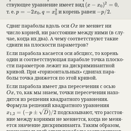
(x-x_0)^2=0
2
ствующее урав­не­ние имеет вид
(
−
)
=
0
,
x
x
0
p=-2x_0
q=x_0^2
-p/2
2
т. е.
=
−
2
,
=
и корень равен
−
/2
.
p
x
q
x
p
0
0
Ox
Сдвиг пара­болы вдоль оси
не меняет ни
O
x
число кор­ней, ни рас­сто­я­ние между ними (в слу­
чае, когда их два). А чему соот­вет­ствуют такие
сдвиги на плос­ко­сти парамет­ров?
Если пара­бола каса­ется оси абс­цисс, то корень
один и соот­вет­ствующая пара­боле точка плос­ко­
сти парамет­ров лежит на дис­кри­ми­нант­ной
кри­вой. При «гори­зон­таль­ных» сдвигах пара­
болы точка движется по этой кри­вой.
Если пара­бола имеет два пере­се­че­ния с осью
Ox
, то, как мы знаем, точки пере­се­че­ния нахо­
O
x
дятся из реше­ния квад­рат­ного урав­не­ния.
Формула реше­ний квад­рат­ного урав­не­ния
x_{1,2}=(-p\pm \sqrt{D})/2
=
(
−
±
)
/2
под­ска­зы­вают, что рас­сто­я­
x
p
D
1
,
2
ние между кор­нями не меня­ется, когда не меня­
ется зна­че­ние дис­кри­ми­нанта. Таким обра­зом,