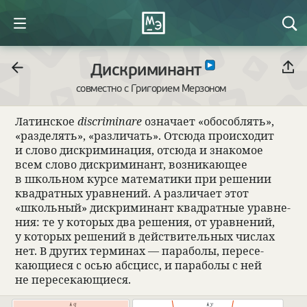
Дискриминант
совместно с Григорием Мерзоном
Латин­ское
discriminare
озна­чает «обособ­лять»,
«раз­де­лять», «раз­ли­чать». Отсюда про­ис­хо­дит
и слово дис­кри­ми­нация, отсюда и зна­комое
всем слово дис­кри­ми­нант, воз­ни­кающее
в школь­ном курсе матема­тики при реше­нии
квад­рат­ных урав­не­ний. А раз­ли­чает этот
«школь­ный» дис­кри­ми­нант квад­рат­ные урав­не­
ния: те у кото­рых два реше­ния, от урав­не­ний,
у кото­рых реше­ний в действи­тель­ных чис­лах
нет. В других терми­нах — пара­болы, пере­се­
кающи­еся с осью абс­цисс, и пара­болы с ней
не пере­се­кающи­еся.
q
y