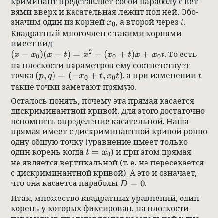
кри­ми­нант пред­став­ляет собой пара­болу с вет­
вями вверх и каса­тель­ная лежит под ней. Обо­
x_0
t
зна­чим один из кор­ней
, а вто­рой через
.
x
t
0
Квад­рат­ный много­член с такими кор­нями
имеет вид
(x-x_0)(x-t)=x^2-(x_0+t)x+x_0t
2
(
−
)
(
−
)
=
−
(
+
)
+
. То есть
x
x
x
t
x
x
t
x
x
t
0
0
0
на плос­ко­сти парамет­ров ему соот­вет­ствует
(p, q)=(-x_0+t, x_0t)
t
точка
(
,
)
=
(
−
+
,
)
, а при изме­не­нии
p
q
x
t
x
t
t
0
0
такие точки заме­тают прямую.
Оста­лось понять, почему эта прямая каса­ется
дис­кри­ми­нант­ной кри­вой. Для этого доста­точно
вспом­нить опре­де­ле­ние каса­тель­ной. Наша
прямая имеет с дис­кри­ми­нант­ной кри­вой ровно
одну общую точку (урав­не­ние имеет только
t=x_0
один корень когда
=
) и при этом прямая
t
x
0
не явля­ется вер­ти­каль­ной (т. е. не пере­се­ка­ется
с дис­кри­ми­нант­ной кри­вой). А это и озна­чает,
D=0
что она каса­ется пара­болы
=
0
.
D
Итак, множе­ство квад­рат­ных урав­не­ний, один
корень у кото­рых фик­си­ро­ван, на плос­ко­сти