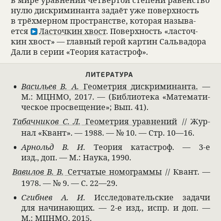
нулю дис­кри­ми­нанта задаёт уже поверх­ность
в трёхмер­ном про­стран­стве, кото­рая назы­ва­
ется
Ласточ­кин хвост
. Поверх­ность «ласточ­
кин хвост» — глав­ный герой кар­тин Саль­ва­дора
Дали в серии «Тео­рия ката­строф».
ЛИТЕ­РА­ТУРА
Васи­льев В. А.
Геомет­рия дис­кри­ми­нанта.
—
М.: МЦНМО, 2017. — (Биб­лио­тека «Матема­ти­
че­ское про­свеще­ние»; Вып. 41).
Геомет­рия урав­не­ний
Табач­ни­ков С. Л.
// Жур­
нал «Квант». — 1988. — № 10. — Cтр. 10—16.
Арнольд В. И.
Тео­рия ката­строф. — 3-е
изд., доп. — М.: Наука, 1990.
Сет­ча­тые номограммы
Вави­лов В. В.
// Квант. —
1978. — № 9. — С. 22—29.
Сгиб­нев А. И.
Иссле­до­ва­тельские задачи
для начи­нающих. — 2-е изд., испр. и доп. —
М.: МЦНМО, 2015.