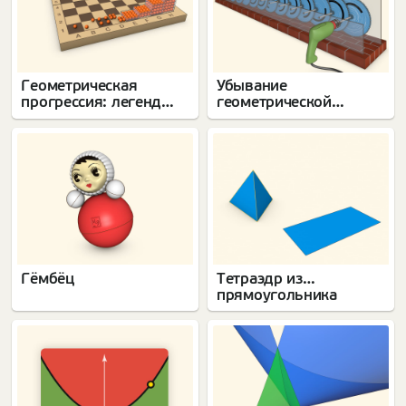
Геометрическая
Убывание
прогрессия: легенда
геометрической
о шахматах
прогрессии
Гёмбёц
Тетраэдр из…
прямоугольника