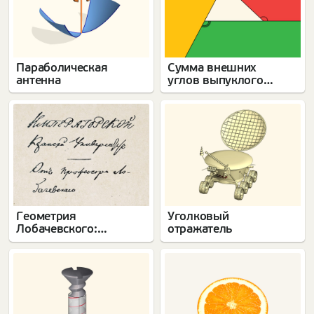
Параболическая
Сумма внешних
антенна
углов выпуклого
многоугольника
Геометрия
Уголковый
Лобачевского:
отражатель
200 лет первого
доклада