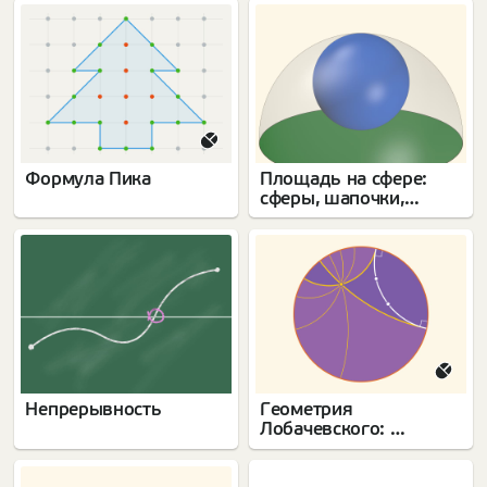
Формула Пика
Площадь на сфере:
сферы, шапочки,
кольца
Непрерывность
Геометрия
Лобачевского:
интерактивная модел
ь Пуанкаре в круге