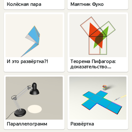
Колёсная пара
Маятник Фуко
И это развёртка?!
Теорема Пифагора:
доказательство
Евклида
Параллелограмм
Развёртка