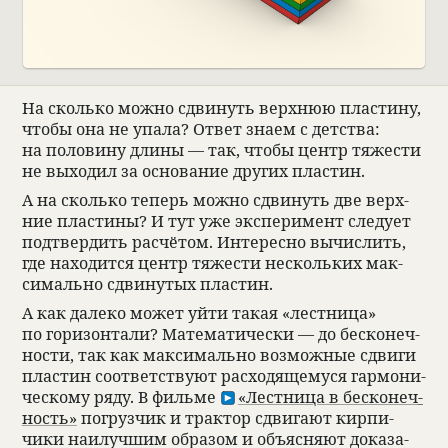
На сколько можно сдви­нуть верх­нюю пла­стину,
чтобы она не упала? Ответ знаем с дет­ства:
на поло­вину длины — так, чтобы центр тяже­сти
не выхо­дил за осно­ва­ние других пла­стин.
А на сколько теперь можно сдви­нуть две верх­
ние пла­стины? И тут уже экс­пе­римент сле­дует
под­твер­дить рас­чё­том. Инте­ресно вычис­лить,
где нахо­дится центр тяже­сти нескольких мак­
симально сдви­ну­тых пла­стин.
А как далеко может уйти такая «лест­ница»
по гори­зон­тали? Матема­ти­че­ски — до бес­ко­неч­
но­сти, так как мак­симально возмож­ные сдвиги
пла­стин соот­вет­ствуют рас­хо­дящемуся гар­мо­ни­
че­скому ряду. В фильме
«Лест­ница в бес­ко­неч­
ность»
погруз­чик и трак­тор сдвигают кирпи­
чики наи­лучшим обра­зом и объяс­няют дока­за­