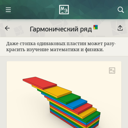
Гармонический ряд
Даже стопка оди­на­ко­вых пла­стин может разу­
кра­сить изу­че­ние матема­тики и физики.