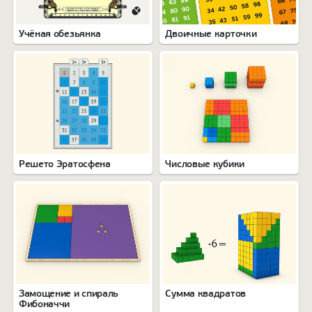
Учёная обезьянка
Двоичные карточки
Решето Эратосфена
Числовые кубики
Замощение и спираль
Сумма квадратов
Фибоначчи