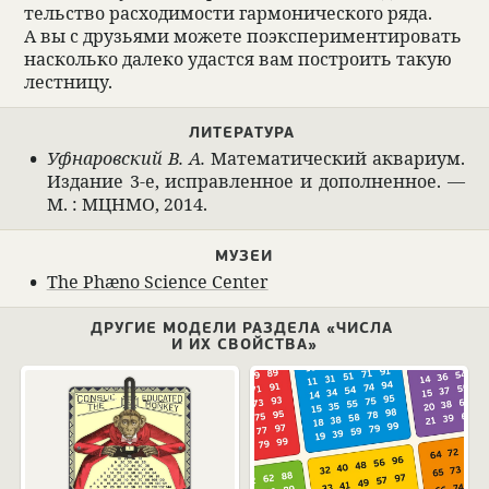
тельство рас­хо­димо­сти гар­мо­ни­че­ского ряда.
А вы с дру­зьями можете поэкс­пе­римен­ти­ро­вать
насколько далеко удастся вам постро­ить такую
лест­ницу.
ЛИТЕ­РА­ТУРА
Уфна­ров­ский В. А.
Матема­ти­че­ский аква­риум.
Изда­ние 3-е, исправ­лен­ное и допол­нен­ное. —
М. : МЦНМО, 2014.
МУЗЕИ
The Phæno Science Center
ДРУГИЕ МОДЕЛИ РАЗДЕЛА «ЧИСЛА
И ИХ СВОЙСТВА»