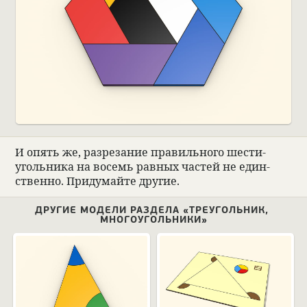
И опять же, раз­ре­за­ние пра­виль­ного шести­
уголь­ника на восемь рав­ных частей не един­
ственно. При­думайте другие.
ДРУГИЕ МОДЕЛИ РАЗДЕЛА «ТРЕУГОЛЬНИК,
МНОГОУГОЛЬНИКИ»