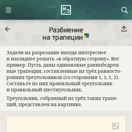
Разбиение
на трапеции
Задачи на раз­ре­за­ние иногда инте­рес­нее
и нагляд­нее решать «в обрат­ную сто­рону». Вот
при­мер. Пусть даны оди­на­ко­вые рав­но­бед­рен­
ные трапе­ции, состав­лен­ные из трёх рав­но­сто­
рон­них тре­уголь­ни­ков (со сто­ро­нами 1, 1, 1, 2).
Составьте из них пра­виль­ный тре­уголь­ник
и пра­виль­ный шести­уголь­ник.
Тре­уголь­ник, собран­ный из трёх таких трапе­
ций, пред­став­лен на кар­тинке.