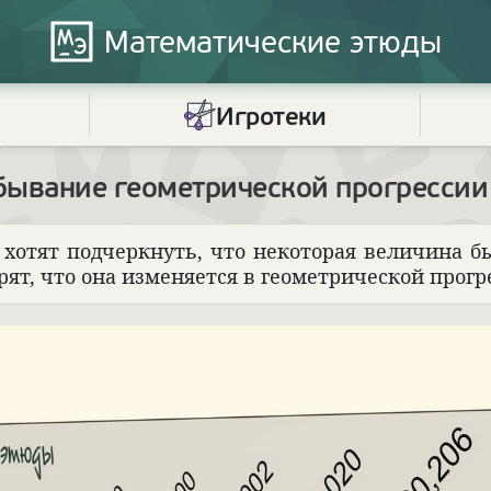
Математические
этюды
Игротеки
бывание геометрической прогрессии
хотят под­черк­нуть, что неко­то­рая вели­чина бы
рят, что она изме­ня­ется в геомет­ри­че­ской прогр