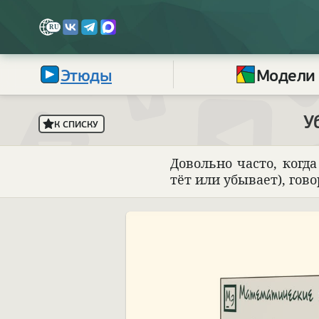
Этюды
Модели
У
К СПИСКУ
Довольно часто, когда 
тёт или убы­вает), гово­