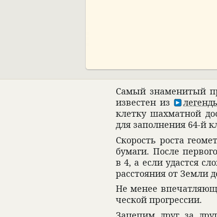
00:00
Самый знаме­ни­тый пр
изве­стен из
легенды
клетку шахмат­ной дос
для запол­не­ния 64-й 
Ско­рость роста геомет
бумаги. После пер­вого
в 4, а если удастся с
рас­сто­я­ния от Земли 
Не менее впе­чат­ляющи
че­ской прогрес­сии.
Зацепим друг за друг