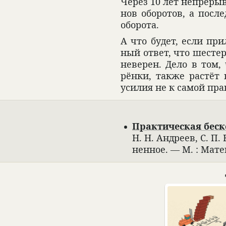
Через 10 лет непре­рыв
нов обо­ро­тов, а пос
обо­рота.
А что будет, если при
ный ответ, что шесте­
неве­рен. Дело в том,
рёнки, также рас­тёт 
уси­лия не к самой пра
Прак­ти­че­ская бес­
Н. Н. Андреев, С. П.
нен­ное. — М. : Мате