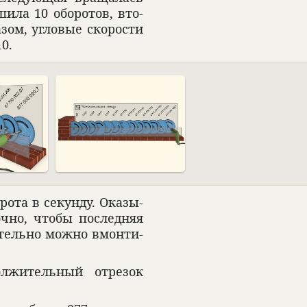
ила 10 обо­ро­тов, вто­
ом, угло­вые ско­ро­сти
10.
рота в секунду. Ока­зы­
очно, чтобы послед­няя
­тельно можно вмон­ти­
лжи­тель­ный отре­зок