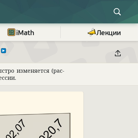
iMath
Лекции
стро изме­ня­ется (рас­
ес­сии.