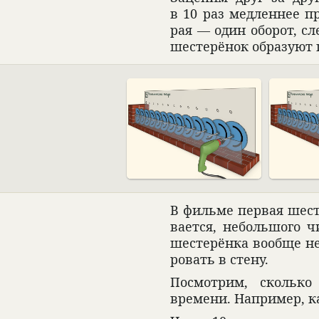
в 10 раз мед­лен­нее п
рая — один обо­рот, сл
шесте­рё­нок обра­зуют 
В фильме пер­вая шесте
ва­ется, небольшого ч
шесте­рёнка вообще не
ро­вать в стену.
Посмот­рим, сколько 
времени. Напри­мер, ка