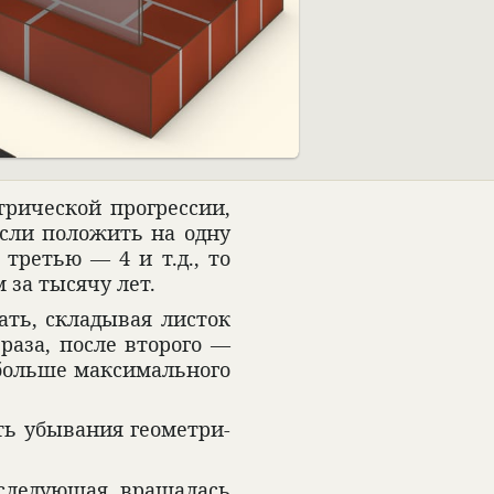
02:36
и­че­ской прогрес­сии,
о если положить на одну
тре­тью — 4 и т.д., то
м за тысячу лет.
ать, скла­ды­вая листок
 раза, после вто­рого —
больше мак­сималь­ного
ь убы­ва­ния геомет­ри­
сле­дующая враща­лась