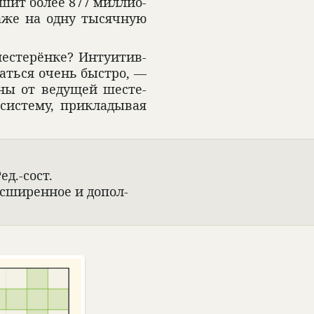
шит более 877 мил­ли­о­
даже на одну тысяч­ную
сте­рёнке? Инту­и­тив­
щаться очень быстро, —
роны от ведущей шесте­
истему, при­кла­ды­вая
Ред.-сост.
асши­рен­ное и допол­