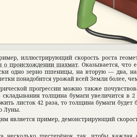
и­мер, иллю­стри­рующий ско­рость роста геомет­р
 о про­ис­хож­де­нии шахмат
. Ока­зы­ва­ется, чт
ки одно зерно пше­ницы, на вто­рую — два, на 
клетки пона­до­бится урожай всей Земли более, че
­ри­че­ской прогрес­сии можно также почув­ство­в
 скла­ды­ва­ния толщина бумаги уве­ли­чится в 2
ложить листок 42 раза, то толщина бумаги будет 
до Луны.
м явля­ется при­мер, демон­стри­рующий ско­рост
а несколько шесте­рё­нок так, чтобы каж­дая 