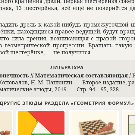
­ного враще­ния дрели, пер­вая шесте­рёнка совер
лед­няя, 13 шесте­рёнка, всё ещё не повер­нётся 
­ла­дить дрель к какой-нибудь промежу­точ­ной ше
рёнки, нахо­дящи­еся пра­вее ведущей, будут вра
 что сила тре­ния, воз­ни­кающая с пра­вой сто­
в геомет­ри­че­ской прогрес­сии. Вращать такую с
­вой шесте­рёнке, — не полу­чится.
ЛИТЕ­РА­ТУРА
ко­неч­ность // Матема­ти­че­ская состав­ляющая
/ 
 Коно­ва­лов, Н. М. Паню­нин. — Вто­рое изда­ние, р
ма­ти­че­ские этюды, 2019. — Стр. 94—95, 328.
ДРУГИЕ ЭТЮДЫ РАЗДЕЛА «ГЕОМЕТРИЯ ФОРМУЛ»