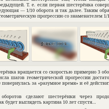
реды­дущей. Т. е. если пер­вая шесте­рёнка соверш
е­дующая — 1/10 обо­рота и так далее. Таким обра­з
геомет­ри­че­скую прогрес­сию со знаме­на­те­лем 1/
­рёнка враща­ется со ско­ро­стью при­мерно 3 обо­
исла шагов геомет­ри­че­ской прогрес­сии доста­т
 повер­ну­лась за «разум­ное время» и её действи
обо­ро­тов сде­лают шесте­рёнки через про­до
к будет выгля­деть кар­тина 10 лет спу­стя…