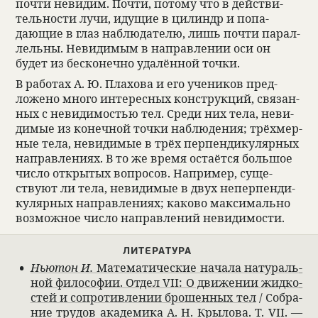
почти неви­дим. Почти, потому что в действи­
тель­но­сти лучи, идущие в цилиндр и попа­
дающие в глаз наблю­да­телю, лишь почти парал­
лельны. Неви­димым в направ­ле­нии оси он
будет из бес­ко­нечно уда­лён­ной точки.
В рабо­тах А. Ю. Пла­хова и его уче­ни­ков пред­
ложено много инте­рес­ных кон­струкций, свя­зан­
ных с неви­димо­стью тел. Среди них тела, неви­
димые из конеч­ной точки наблю­де­ния; трёхмер­
ные тела, неви­димые в трёх перпен­ди­ку­ляр­ных
направ­ле­ниях. В то же время оста­ётся большое
число открытых вопро­сов. Напри­мер, суще­
ствуют ли тела, неви­димые в двух неперпен­ди­
ку­ляр­ных направ­ле­ниях; каково мак­симально
возмож­ное число направ­ле­ний неви­димо­сти.
ЛИТЕ­РА­ТУРА
Нью­тон И.
Матема­ти­че­ские начала нату­раль­
ной фило­софии. Отдел VII: О движе­нии жид­ко­
стей и сопро­тив­ле­нии брошен­ных тел
/ Собра­
ние тру­дов ака­демика А. Н. Кры­лова. Т. VII. —