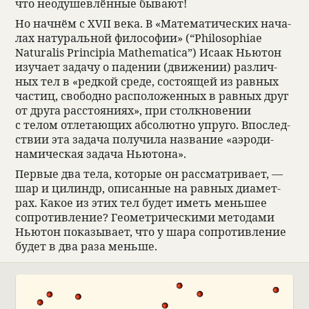
что неоду­шев­лён­ные бывают!
Но нач­нём с XVII века. В «Матема­ти­че­ских нача­
лах нату­раль­ной фило­софии» (“Philosophiae
Naturalis Principia Mathematica”) Исаак Нью­тон
изу­чает задачу о паде­нии (движе­нии) раз­лич­
ных тел в «ред­кой среде, состо­ящей из рав­ных
частиц, сво­бодно рас­по­ложен­ных в рав­ных друг
от друга рас­сто­я­ниях», при столк­но­ве­нии
с телом отле­тающих абсо­лютно упруго. Впо­след­
ствии эта задача полу­чила назва­ние «аэро­ди­
нами­че­ская задача Нью­тона».
Пер­вые два тела, кото­рые он рас­смат­ри­вает, —
шар и цилиндр, опи­сан­ные на рав­ных диамет­
рах. Какое из этих тел будет иметь меньшее
сопро­тив­ле­ние? Геомет­ри­че­скими мето­дами
Нью­тон пока­зы­вает, что у шара сопро­тив­ле­ние
будет в два раза меньше.