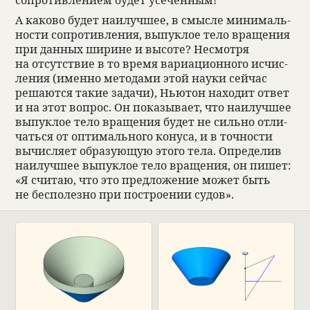
А каково будет наи­лучшее, в смысле минималь­
но­сти сопро­тив­ле­ния, выпук­лое тело враще­ния
при дан­ных ширине и высоте? Несмотря
на отсут­ствие в то время вари­аци­он­ного исчис­
ле­ния (именно мето­дами этой науки сей­час
решаются такие задачи), Нью­тон нахо­дит ответ
и на этот вопрос. Он пока­зы­вает, что наи­лучшее
выпук­лое тело враще­ния будет не сильно отли­
чаться от оптималь­ного конуса, и в точ­но­сти
вычис­ляет обра­зующую этого тела. Опре­де­лив
наи­лучшее выпук­лое тело враще­ния, он пишет:
«Я счи­таю, что это пред­ложе­ние может быть
не бес­по­лезно при постро­е­нии судов».