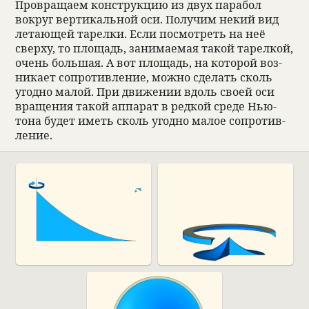
Про­вращаем кон­струкцию из двух пара­бол
вокруг вер­ти­каль­ной оси. Полу­чим некий вид
летающей тарелки. Если посмот­реть на неё
сверху, то площадь, занима­емая такой тарел­кой,
очень большая. А вот площадь, на кото­рой воз­
ни­кает сопро­тив­ле­ние, можно сде­лать сколь
угодно малой. При движе­нии вдоль своей оси
враще­ния такой аппа­рат в ред­кой среде Нью­
тона будет иметь сколь угодно малое сопро­тив­
ле­ние.