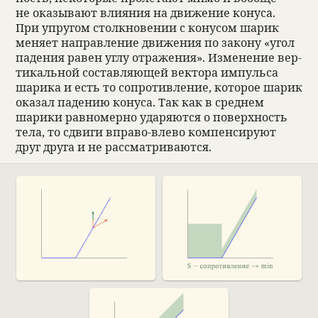
не ока­зы­вают вли­я­ния на движе­ние конуса.
При упругом столк­но­ве­нии с кону­сом шарик
меняет направ­ле­ние движе­ния по закону «угол
паде­ния равен углу отраже­ния». Изме­не­ние вер­
ти­каль­ной состав­ляющей век­тора импульса
шарика и есть то сопро­тив­ле­ние, кото­рое шарик
ока­зал паде­нию конуса. Так как в сред­нем
шарики рав­но­мерно уда­ряются о поверх­ность
тела, то сдвиги вправо-влево компен­си­руют
друг друга и не рас­смат­ри­ваются.