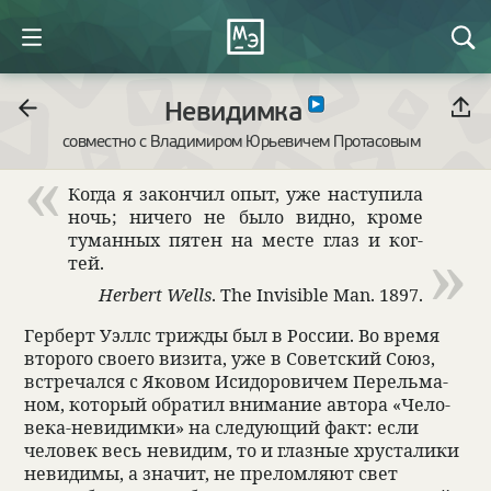
Невидимка
совместно с Владимиром Юрьевичем Протасовым
Когда я закон­чил опыт, уже наступила
ночь; ничего не было видно, кроме
туман­ных пятен на месте глаз и ког­
тей.
Herbert Wells
. The Invisible Man. 1897.
Гер­берт Уэллс три­жды был в Рос­сии. Во время
вто­рого сво­его визита, уже в Совет­ский Союз,
встре­чался с Яко­вом Иси­до­ро­ви­чем Перельма­
ном, кото­рый обра­тил внима­ние автора «Чело­
века-неви­димки» на сле­дующий факт: если
чело­век весь неви­дим, то и глаз­ные хру­ста­лики
неви­димы, а зна­чит, не пре­лом­ляют свет