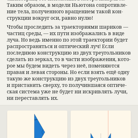
Таким обра­зом, в модели Нью­тона сопро­тив­ле­
ние тела, полу­чен­ного враще­нием такой кон­
струкции вокруг оси, равно нулю!
Чтобы про­сле­дить за тра­ек­то­ри­ями шари­ков —
частиц среды, — их пути изоб­ража­лись в виде
луча. Но ведь именно по этой тра­ек­то­рии будет
рас­про­стра­няться и опти­че­ский луч! Если
послед­нюю кон­струкцию из двух тре­уголь­ни­ков
сде­лать из зер­кал, то в части изоб­раже­ния, кото­
рое мы будем видеть через неё, поме­няются
пра­вая и левая сто­роны. Но если взять ещё одну
такую же кон­струкцию из двух тре­уголь­ни­ков
и при­ста­вить сверху, то полу­чивша­яся опти­че­
ская система уже не будет ни искрив­лять лучи,
ни пере­став­лять их.