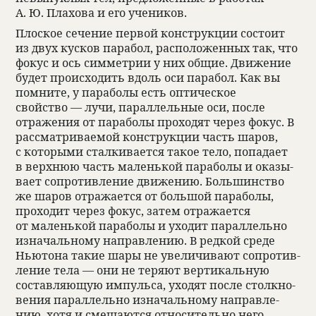
А. Ю. Пла­хова и его уче­ни­ков.
Плос­кое сече­ние пер­вой кон­струкции состоит
из двух кус­ков пара­бол, рас­по­ложен­ных так, что
фокус и ось симмет­рии у них общие. Движе­ние
будет про­ис­хо­дить вдоль оси пара­бол. Как вы
пом­ните, у пара­болы есть опти­че­ское
свойство — лучи, парал­лель­ные оси, после
отраже­ния от пара­болы про­хо­дят через фокус. В
рас­смат­ри­ва­емой кон­струкции часть шаров,
с кото­рыми стал­ки­ва­ется такое тело, попа­дает
в верх­нюю часть маленькой пара­болы и ока­зы­
вает сопро­тив­ле­ние движе­нию. Большин­ство
же шаров отража­ется от большой пара­болы,
про­хо­дит через фокус, затем отража­ется
от маленькой пара­болы и ухо­дит парал­лельно
изна­чаль­ному направ­ле­нию. В ред­кой среде
Нью­тона такие шары не уве­ли­чи­вают сопро­тив­
ле­ние тела — они не теряют вер­ти­каль­ную
состав­ляющую импульса, ухо­дят после столк­но­
ве­ния парал­лельно изна­чаль­ному направ­ле­
нию, хотя и смещаются отно­си­тельно него.