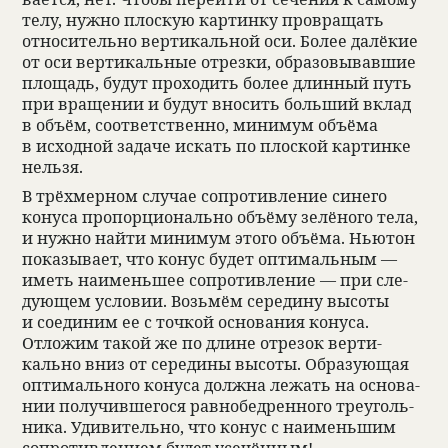
телу, нужно плос­кую кар­тинку про­вращать
отно­си­тельно вер­ти­каль­ной оси. Более далё­кие
от оси вер­ти­каль­ные отрезки, обра­зо­вы­вавшие
площадь, будут про­хо­дить более длин­ный путь
при враще­нии и будут вно­сить больший вклад
в объём, соот­вет­ственно, минимум объёма
в исход­ной задаче искать по плос­кой кар­тинке
нельзя.
В трёхмер­ном слу­чае сопро­тив­ле­ние синего
конуса про­порци­о­нально объёму зелё­ного тела,
и нужно найти минимум этого объёма. Нью­тон
пока­зы­вает, что конус будет оптималь­ным —
иметь наименьшее сопро­тив­ле­ние — при сле­
дующем усло­вии. Возьмём сере­дину высоты
и соеди­ним ее с точ­кой осно­ва­ния конуса.
Отложим такой же по длине отре­зок вер­ти­
кально вниз от сере­дины высоты. Обра­зующая
оптималь­ного конуса должна лежать на осно­ва­
нии полу­чившегося рав­но­бед­рен­ного тре­уголь­
ника. Уди­ви­тельно, что конус с наименьшим
сопро­тив­ле­нием будет усе­чён­ным!