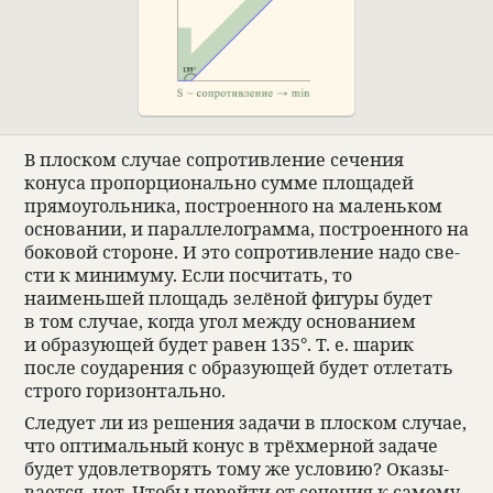
В плос­ком слу­чае сопро­тив­ле­ние сече­ния
конуса про­порци­о­нально сумме площа­дей
прямо­уголь­ника, постро­ен­ного на маленьком
осно­ва­нии, и парал­ле­лограмма, постро­ен­ного на
боко­вой сто­роне. И это сопро­тив­ле­ние надо све­
сти к минимуму. Если посчи­тать, то
наименьшей площадь зелё­ной фигуры будет
в том слу­чае, когда угол между осно­ва­нием
и обра­зующей будет равен 135°. Т. е. шарик
после соуда­ре­ния с обра­зующей будет отле­тать
строго гори­зон­тально.
Сле­дует ли из реше­ния задачи в плос­ком слу­чае,
что оптималь­ный конус в трёхмер­ной задаче
будет удо­вле­тво­рять тому же усло­вию? Ока­зы­
ва­ется, нет. Чтобы перейти от сече­ния к самому