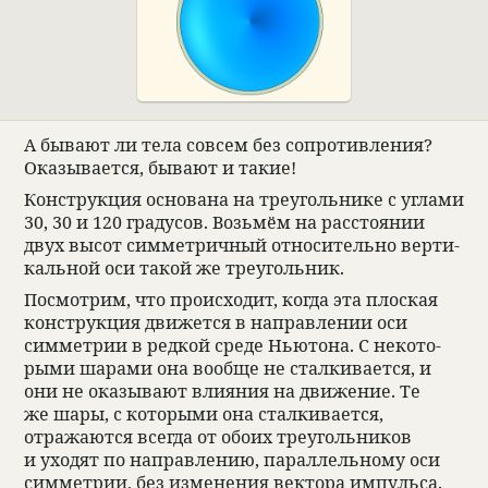
А бывают ли тела совсем без сопро­тив­ле­ния?
Ока­зы­ва­ется, бывают и такие!
Кон­струкция осно­вана на тре­уголь­нике с углами
30, 30 и 120 гра­ду­сов. Возьмём на рас­сто­я­нии
двух высот симмет­рич­ный отно­си­тельно вер­ти­
каль­ной оси такой же тре­уголь­ник.
Посмот­рим, что про­ис­хо­дит, когда эта плос­кая
кон­струкция движется в направ­ле­нии оси
симмет­рии в ред­кой среде Нью­тона. С неко­то­
рыми шарами она вообще не стал­ки­ва­ется, и
они не ока­зы­вают вли­я­ния на движе­ние. Те
же шары, с кото­рыми она стал­ки­ва­ется,
отражаются все­гда от обоих тре­уголь­ни­ков
и ухо­дят по направ­ле­нию, парал­лель­ному оси
симмет­рии, без изме­не­ния век­тора импульса.