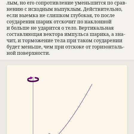
лым, но его сопро­тив­ле­ние уменьшится по срав­
не­нию с исход­ным выпук­лым. Действи­тельно,
если выемка не слиш­ком глу­бо­кая, то после
соуда­ре­ния шарик отско­чит по наклон­ной
и больше не уда­рится о тело. Вер­ти­каль­ная
состав­ляющая век­тора импульса шарика, а зна­
чит, и торможе­ние тела при таком соуда­ре­нии
будет меньше, чем при отскоке от гори­зон­таль­
ной поверх­но­сти.