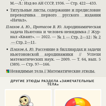
М.—Л.: Изд-во АН СССР, 1936. — Стр. 422—433.
Титуль­ные листы, содер­жа­ние и пре­ди­сло­вие
пере­вод­чика пер­вого рус­ского изда­ния
«Начал».
Пла­хов А. Ю.
,
Про­та­сов В. Ю.
Аэро­ди­нами­че­ская
задача Нью­тона и чело­век-неви­димка // Жур­
нал «Квант». — 2022. —
;
№ 1 — Стр. 2—12
№ 2
.
— Стр. 2—11
Пла­хов А. Ю.
Рас­се­я­ние в бил­ли­ар­дах и задачи
нью­то­нов­ской аэро­ди­намики
// Успехи
матема­ти­че­ских наук. — 2009. — Т. 64, вып. 5
(389). — Стр. 97—166.
Неви­димые тела // Матема­ти­че­ские этюды.
ДРУГИЕ ЭТЮДЫ РАЗДЕЛА «ЗАМЕЧАТЕЛЬНЫЕ
ТЕЛА»