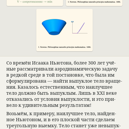
Со времён Иса­ака Нью­тона, более 300 лет учё­
ные рас­смат­ри­вали аэро­ди­нами­че­скую задачу
в ред­кой среде в той поста­новке, что была им
сформу­ли­ро­вана — найти выпук­лое тело враще­
ния. Каза­лось есте­ствен­ным, что наи­лучшее
тело должно быть выпук­лым. Лишь в XXI веке
отка­за­лись от усло­вия выпук­ло­сти, и это при­
вело к уди­ви­тель­ным результа­там!
Возьмём, к при­меру, наи­лучшее тело, най­ден­
ное Нью­то­ном, и в его плос­кой части сде­лаем
тре­уголь­ную выемку. Тело ста­нет уже невыпук­