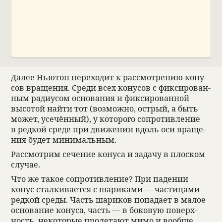
Далее Нью­тон пере­хо­дит к рас­смот­ре­нию кону­
сов враще­ния. Среди всех кону­сов с фик­си­ро­ван­
ным ради­у­сом осно­ва­ния и фик­си­ро­ван­ной
высо­той найти тот (возможно, ост­рый, а быть
может, усе­чён­ный), у кото­рого сопро­тив­ле­ние
в ред­кой среде при движе­нии вдоль оси враще­
ния будет минималь­ным.
Рас­смот­рим сече­ние конуса и задачу в плос­ком
слу­чае.
Что же такое сопро­тив­ле­ние? При паде­нии
конус стал­ки­ва­ется с шари­ками — части­цами
ред­кой среды. Часть шари­ков попа­дает в малое
осно­ва­ние конуса, часть — в боко­вую поверх­
ность, неко­то­рые про­ле­тают мимо и вообще