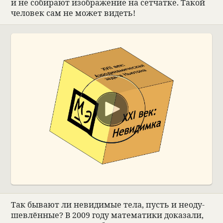
и не соби­рают изоб­раже­ние на сет­чатке. Такой
чело­век сам не может видеть!
00:00
Так бывают ли неви­димые тела, пусть и неоду­
шев­лён­ные? В 2009 году матема­тики дока­зали,