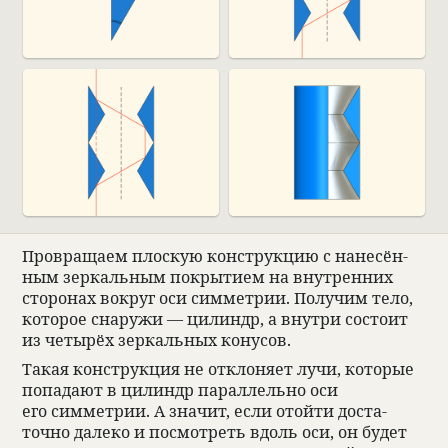
Про­вращаем плос­кую кон­струкцию с нане­сён­
ным зер­каль­ным покрытием на внут­рен­них
сто­ро­нах вокруг оси симмет­рии. Полу­чим тело,
кото­рое сна­ружи — цилиндр, а внутри состоит
из четырёх зер­каль­ных кону­сов.
Такая кон­струкция не откло­няет лучи, кото­рые
попа­дают в цилиндр парал­лельно оси
его симмет­рии. А зна­чит, если отойти доста­
точно далеко и посмот­реть вдоль оси, он будет