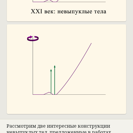
Рас­смот­рим две инте­рес­ные кон­струкции
невыпук­лых тел, пред­ложен­ные в рабо­тах