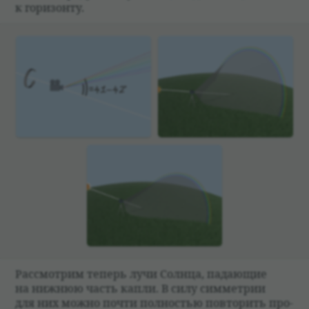
к гори­зонту.
Рас­смот­рим теперь лучи Солнца, падающие
на ниж­нюю часть капли. В силу симмет­рии
для них можно почти пол­но­стью повто­рить про­