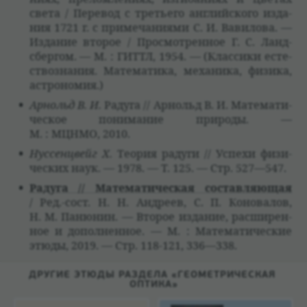
света / Пере­вод с тре­тьего английского изда­
ния 1721 г. с при­ме­ча­ни­ями С. И. Вави­лова. —
Изда­ние вто­рое / Про­смот­рен­ное Г. С. Ланд­
сбергом. — М. : ГИТТЛ, 1954. — (Клас­сики есте­
ство­зна­ния. Матема­тика, меха­ника, физика,
аст­ро­номия.)
Арнольд В. И.
Радуга // Арнольд В. И. Матема­ти­
че­ское понима­ние при­роды. —
М. : МЦНМО, 2010.
Нус­сенцвейг Х.
Тео­рия радуги // Успехи физи­
че­ских наук. — 1978. — Т. 125. — Стр. 527—547.
Радуга // Матема­ти­че­ская состав­ляющая
/ Ред.-сост. Н. Н. Андреев, С. П. Коно­ва­лов,
Н. М. Паню­нин. — Вто­рое изда­ние, расши­рен­
ное и допол­нен­ное. — М. : Матема­ти­че­ские
этюды, 2019. — Стр. 118-121, 336—338.
ДРУГИЕ ЭТЮДЫ РАЗДЕЛА «ГЕОМЕТРИЧЕСКАЯ
ОПТИКА»