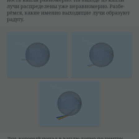
лучи рас­пре­де­лены уже нерав­но­мерно. Раз­бе­
рёмся, какие именно выхо­дящие лучи обра­зуют
радугу.
Луч, кото­рый попал в каплю точно по цен­тру,