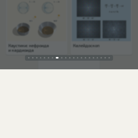
Каустики: нефроида
Калейдоскоп
и кардиоида
Закон Снелля
© 2002—2026, Фонд «Математические этюды».