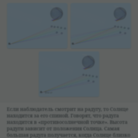
Если наблю­да­тель смот­рит на радугу, то Солнце
нахо­дится за его спи­ной. Гово­рят, что радуга
нахо­дится в «про­ти­во­сол­неч­ной точке». Высота
радуги зави­сит от положе­ния Солнца. Самая
большая радуга полу­ча­ется, когда Солнце близко