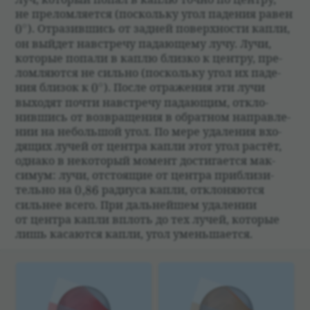
не пре­лом­ля­ется (поскольку угол паде­ния равен
∘
0^{\circ}
0
). Отра­зившись от зад­ней поверх­но­сти капли,
он вый­дет нав­стречу падающему лучу. Лучи,
кото­рые попали в каплю близко к цен­тру, пре­
лом­ляются не сильно (поскольку угол их паде­
∘
0^{\circ}
ния бли­зок к
0
). После отраже­ния эти лучи
выхо­дят почти нав­стречу падающим, откло­
нившись от воз­враще­ния в обрат­ном направ­ле­
нии на небольшой угол. По мере уда­ле­ния вхо­
дящих лучей от цен­тра капли этот угол рас­тёт,
однако в неко­то­рый момент достига­ется мак­
симум: лучи, отсто­ящие от цен­тра при­бли­зи­
0{,}86
тельно на
0
,
86
ради­уса капли, откло­няются
силь­нее всего. При даль­нейшем уда­ле­нии
от цен­тра капли вплоть до тех лучей, кото­рые
лишь касаются капли, угол уменьша­ется.