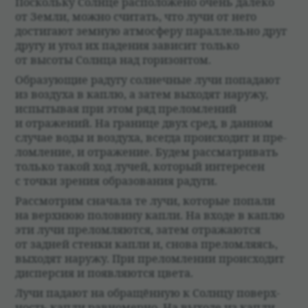
Поскольку Солнце рас­по­ложено очень далеко
от Земли, можно счи­тать, что лучи от него
достигают зем­ную атмо­сферу парал­лельно друг
другу и угол их паде­ния зави­сит только
от высоты Солнца над гори­зон­том.
Обра­зующие радугу сол­неч­ные лучи попа­дают
из воз­духа в каплю, а затем выхо­дят наружу,
испыты­вая при этом ряд пре­лом­ле­ний
и отраже­ний. На гра­нице двух сред, в дан­ном
слу­чае воды и воз­духа, все­гда про­ис­хо­дит и пре­
лом­ле­ние, и отраже­ние. Будем рас­смат­ри­вать
только такой ход лучей, кото­рый инте­ре­сен
с точки зре­ния обра­зо­ва­ния радуги.
Рас­смот­рим сна­чала те лучи, кото­рые попали
на верх­нюю поло­вину капли. На входе в каплю
эти лучи пре­лом­ляются, затем отражаются
от зад­ней стенки капли и, снова пре­лом­ля­ясь,
выхо­дят наружу. При пре­лом­ле­нии про­ис­хо­дит
диспер­сия и появ­ляются цвета.
Лучи падают на обращён­ную к Солнцу поверх­
ность капли рав­но­мерно. На выходе из капли