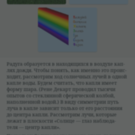
Радуга обра­зу­ется в нахо­дящихся в воз­духе кап­
лях дождя. Чтобы понять, как именно это про­ис­
хо­дит, рас­смот­рим ход сол­неч­ных лучей в одной
капле воды. Будем счи­тать, что капля имеет
форму шара. (Рене Декарт про­во­дил тысячи
опытов со стек­лян­ной сфе­ри­че­ской кол­бой,
напол­нен­ной водой.) В виду симмет­рии путь
луча в капле зави­сит только от его рас­сто­я­ния
до цен­тра капли. Рас­смот­рим лучи, кото­рые
лежат в плос­ко­сти «Солнце — глаз наблю­да­
теля — центр капли».