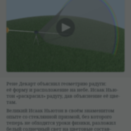
00:00
Рене Декарт объяс­нил геомет­рию радуги:
её форму и рас­по­ложе­ние на небе. Исаак Нью­
тон «рас­кра­сил» радугу, дав объяс­не­ние её цве­
там.
Вели­кий Исаак Нью­тон в своём знаме­ни­том
опыте со стек­лян­ной призмой, без кото­рого
теперь не обхо­дятся уроки физики, раз­ложил
белый сол­неч­ный свет на цве­то­вые состав­