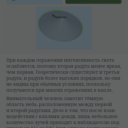
При каж­дом отраже­нии интен­сив­ность света
ослаб­ля­ется, поэтому вто­рая радуга менее яркая,
чем пер­вая. Тео­ре­ти­че­ски суще­ствуют и тре­тья
радуга, и радуги более высо­ких поряд­ков, но они
не видны при обыч­ных усло­виях, поскольку
полу­чаются при многих отраже­ниях в капле.
Внима­тель­ный чело­век заме­тит тём­ную
область неба, рас­по­ложен­ную между пер­вой
и вто­рой раду­гами. Дело в том, что после вза­и­
мо­действия с кап­лями дождя, лишь небольшое
коли­че­ство лучей при­хо­дит к наблю­да­телю под
∘
∘