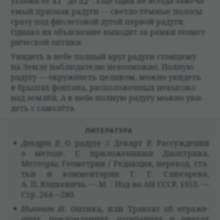
41^{\circ}
52^{\circ}
углами от
4
1
до
5
2
. Ещё один не все­гда заме­ча­
емый при­знак радуги — светло-тём­ные полосы
сразу под фио­ле­то­вой дугой пер­вой радуги.
Однако их объяс­не­ние выхо­дит за рамки геомет­
ри­че­ской оптики.
Уви­деть в небе пол­ный круг радуги сто­ящему
на Земле наблю­да­телю невозможно. Пол­ную
радугу — окруж­ность цели­ком, можно уви­деть
в брыз­гах фон­тана, рас­по­ложен­ных невы­соко
над зем­лёй. А в небе пол­ную радугу можно уви­
деть с само­лёта.
ЛИТЕ­РА­ТУРА
Декарт Р.
О радуге
// Декарт Р. Рас­суж­де­ния
о методе. С при­ложе­ни­ями Диоп­трика,
Метеоры, Геомет­рия / Редакция, пере­вод, ста­
тьи и коммен­та­рии Г. Г. Слю­са­рева,
А. П. Юшке­вича. — М. : Изд-во АН СССР, 1953. —
Стр. 264—280.
Нью­тон И.
Оптика, или Трак­тат об отраже­
ниях, пре­лом­ле­ниях, изги­ба­ниях и цве­тах