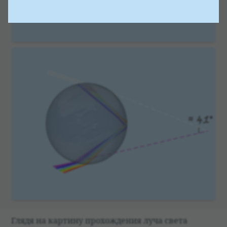
Глядя на кар­тину про­хож­де­ния луча света