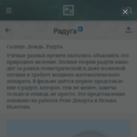
Радуга
Солнце. Дождь. Радуга.
Учё­ные раз­ных времён пыта­лись объяс­нить это
при­род­ное явле­ние. Пол­ная тео­рия радуги выхо­
дит за рамки геомет­ри­че­ской и даже вол­но­вой
оптики и тре­бует мощ­ного матема­ти­че­ского
аппа­рата. В фильме даётся пер­вое пред­став­ле­
ние о радуге, кото­рое, тем не менее, заме­ча­
тельно и отнюдь не про­сто. Это пред­став­ле­ние
осно­вано на рабо­тах Рене Декарта и Иса­ака
Нью­тона.