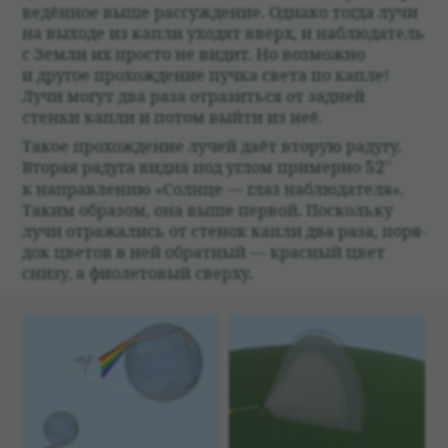
ве­дён­ное выше рас­суж­де­ние. Однако тогда лучи
на выходе из капли ухо­дят вверх, и наблю­да­тель
с Земли их про­сто не видит. Но возможно
и другое про­хож­де­ние пучка света по капле!
Лучи могут два раза отра­зиться от зад­ней
стенки капли и потом выйти из неё.
Такое про­хож­де­ние лучей даёт вто­рую радугу.
∘
52^{\circ
Вто­рая радуга видна под углом при­мерно
5
2
к направ­ле­нию «Солнце — глаз наблю­да­теля».
Таким обра­зом, она выше пер­вой. Поскольку
лучи отража­лись от сте­нок капли два раза, поря­
док цве­тов в ней обрат­ный — крас­ный цвет
снизу, а фио­ле­то­вый сверху.