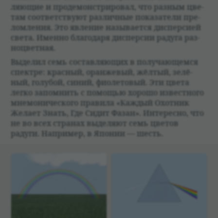
ляющие и про­де­мон­стри­ро­вал, что раз­ным цве­
там соот­вет­ствуют раз­лич­ные пока­за­тели пре­
лом­ле­ния. Это явле­ние назы­ва­ется диспер­сией
света. Именно благо­даря диспер­сии радуга раз­
ноцвет­ная.
Выде­лил семь состав­ляющих в полу­чающемся
спек­тре: крас­ный, оран­же­вый, жёл­тый, зелё­
ный, голу­бой, синий, фио­ле­то­вый. Эти цвета
легко запом­нить с помощью хорошо извест­ного
мне­мо­ни­че­ского пра­вила «Каж­дый Охот­ник
Желает Знать, Где Сидит Фазан». Инте­ресно, что
не во всех стра­нах выде­ляют семь цве­тов
радуги. Напри­мер, в Япо­нии — шесть.