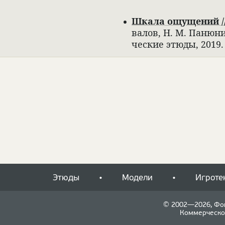
Шкала ощуще­ний //
ва­лов, Н. М. Паню­н
че­ские этюды, 2019
Этюды
Модели
Игроте
© 2002—2026, Фо
Коммерческо