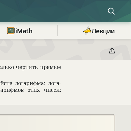
iMath
Лекции
олько чер­тить прямые
йств лога­рифма: лога­
га­рифмов этих чисел: