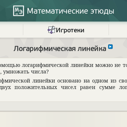
Математические
этюды
Игротеки
Логарифмическая линейка
 помощью лога­рифми­че­ской линейки можно не т
р, умножать числа?
­рифми­че­ской линейки осно­вано на одном из сво
я двух положи­тель­ных чисел равен сумме ло
 + \lg c