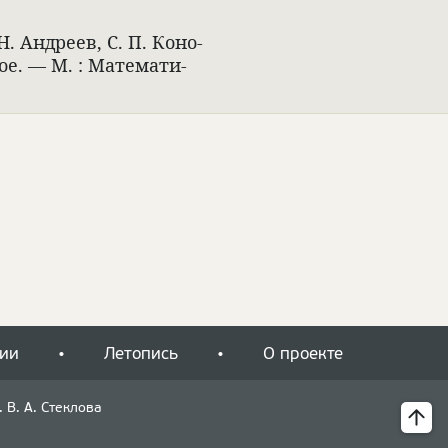
 Н. Андреев, С. П. Коно­
ое. — М. : Матема­ти­
ии
Летопись
О проекте
 В. А. Стеклова