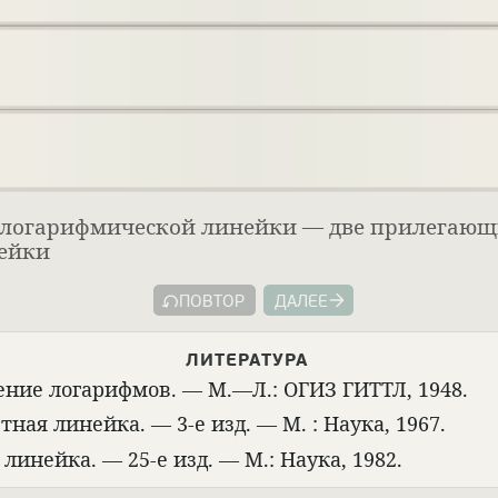
\lg 3
l
g
3
 логарифмической линейки — две прилегающ
\lg 2 + \lg 3 = \lg(2 \t
3
«1»
«2»
«3»
l
g
2
+
l
g
3
=
l
g
(
2
×
3
)
3
«1»
«2»
«3»
нейки
= 555
10
5
поделить на
10
ПОВТОР
ДАЛЕЕ
ЛИТЕ­РА­ТУРА
е­ние лога­рифмов. — М.—Л.: ОГИЗ ГИТТЛ, 1948.
­ная линейка. — 3-е изд. — М. : Наука, 1967.
 линейка. — 25-е изд. — М.: Наука, 1982.