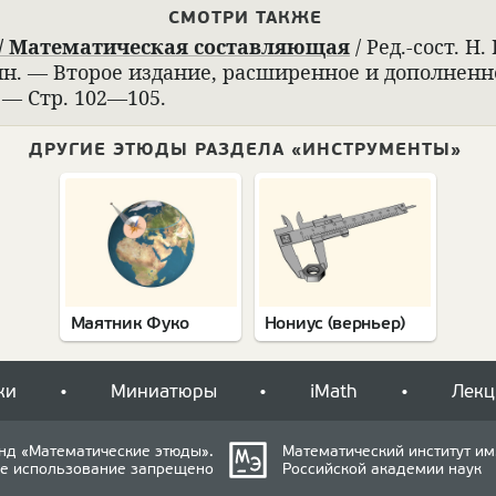
СМОТРИ ТАКЖЕ
 Матема­ти­че­ская состав­ляющая
/ Ред.-сост. Н.
ин. — Вто­рое изда­ние, расши­рен­ное и допол­нен­н
. — Стр. 102—105.
ДРУГИЕ ЭТЮДЫ РАЗДЕЛА «ИНСТРУМЕНТЫ»
Маятник Фуко
Нониус (верньер)
ки
Миниатюры
iMath
Лекц
нд «Математические этюды».
Математический институт им.
е использование запрещено
Российской академии наук