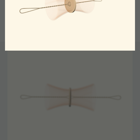
Ока­зы­ва­ется, идея рас­тяги­ва­ния объекта
на верё­вочке (английское назва­ние такого типа
игру­шек — whirligig) известна с древ­них
времён — ещё до нашей эры. При­чём и в те
времена неко­то­рые раз­но­вид­но­сти исполь­зо­ва­
лись для созда­ния звука.