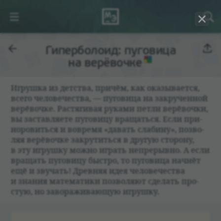
Гиперболоид: пуговица
на верёвочке
Игрушка из дет­ства, при­чём, как ока­зы­ва­ется,
всего чело­ве­че­ства, — пуго­вица на закру­чен­ной
верё­вочке. Рас­тяги­вая руками петли верё­вочки,
вы застав­ля­ете пуго­вицу вращаться. Если при­
но­ро­виться и вовремя «давать сла­бину», поз­во­
ляя верё­вочке закру­титься в другую сто­рону,
в эту игрушку можно играть непре­рывно. А если
вращать пуго­вицу быстро, то пуго­вица нач­нёт
ещё и зву­чать! Древ­няя идея чело­ве­че­ства
и зна­ния матема­тики поз­во­ляют сде­лать про­
стую, но заво­ражи­вающую игрушку.