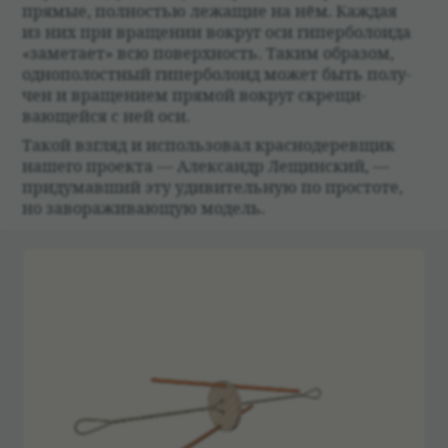
прямые, пол­но­стью лежащие на нём. Каж­дая
из них при враще­нии вокруг оси гипер­бо­ло­ида
«заме­тает» всю поверх­ность. Таким обра­зом,
одно­по­лост­ный гипер­бо­лоид может быть полу­
чен и враще­нием прямой вокруг скрещи­
вающейся с ней оси.
Такой взгляд и исполь­зо­вал крас­но­де­ревщик
нашего про­екта — Алек­сандр Лещин­ский, —
при­думавший эту уди­ви­тель­ную по про­стоте,
но заво­ражи­вающую модель.