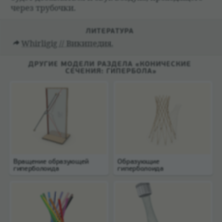
через тру­бочки.
ЛИТЕ­РА­ТУРА
Whirligig // Википе­дия.
ДРУГИЕ МОДЕЛИ РАЗДЕЛА «КОНИЧЕСКИЕ
СЕЧЕНИЯ: ГИПЕРБОЛА»
Вращение образующей
Образующие
гиперболоида
гиперболоида