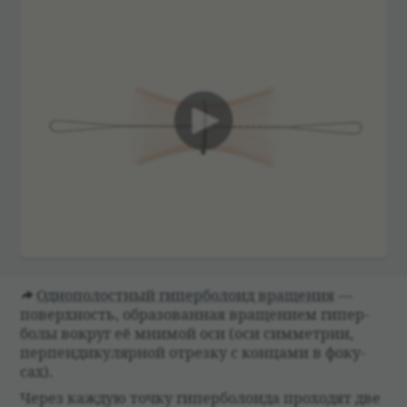
00:00
Одно­по­лост­ный гипер­бо­лоид враще­ния
—
поверх­ность, обра­зо­ван­ная враще­нием гипер­
болы вокруг её мнимой оси (оси симмет­рии,
перпен­ди­ку­ляр­ной отрезку с кон­цами в фоку­
сах).
Через каж­дую точку гипер­бо­ло­ида про­хо­дят две