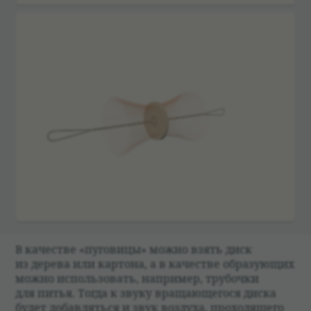
В каче­стве «пуго­вицы» можно взять диск
из дерева или кар­тона, а в каче­стве обра­зующих
можно исполь­зо­вать, напри­мер, тру­бочки
для питья. Тогда к звуку вращающегося диска
будет добав­ляться и звук воз­духа, про­хо­дящего