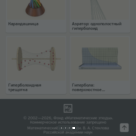
Карандашница
Аэратор: однополостный
гиперболоид
Гиперболоидная
Гипербола:
трещотка
поверхностное
натяжение воды
© 2002—2026, Фонд «Математические этюды».
Коммерческое использование запрещено
Математический институт им. В. А. Стеклова
Российской академии наук