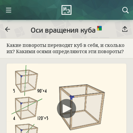
Оси вращения куба
Какие пово­роты пере­во­дят куб в себя, и сколько
их? Какими осями опре­де­ляются эти пово­роты?