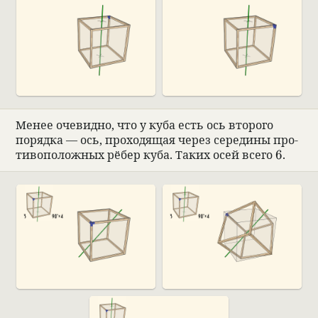
Менее оче­видно, что у куба есть ось вто­рого
порядка — ось, про­хо­дящая через сере­дины про­
6
ти­вопо­лож­ных рёбер куба. Таких осей всего
6
.