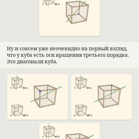
Ну и совсем уже неоче­видно на пер­вый взгляд,
что у куба есть оси враще­ния тре­тьего порядка.
Это диаго­нали куба.