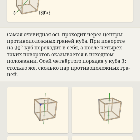
00:00
Самая оче­вид­ная ось про­хо­дит через цен­тры
про­ти­вопо­лож­ных гра­ней куба. При пово­роте
∘
90^\circ
на
9
0
куб пере­хо­дит в себя, а после четырёх
таких пово­ро­тов ока­зы­ва­ется в исход­ном
3
положе­нии. Осей чет­вёр­того порядка у куба
3
:
столько же, сколько пар про­ти­вопо­лож­ных гра­
ней.