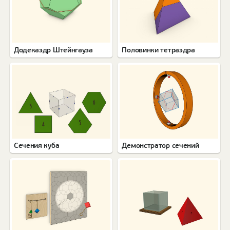
Додекаэдр Штейнгауза
Половинки тетраэдра
Сечения куба
Демонстратор сечений