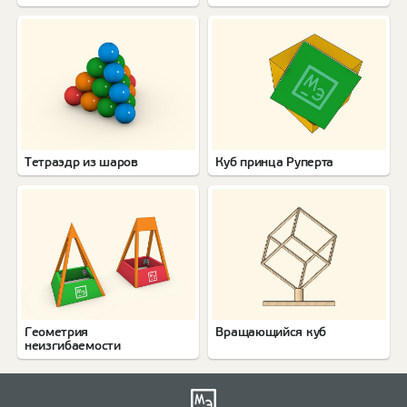
Тетраэдр из шаров
Куб принца Руперта
Геометрия
Вращающийся куб
неизгибаемости