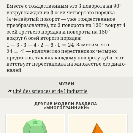
∘
3
90^\cir
Вме­сте с тож­де­ствен­ным это
3
пово­рота на
9
0
3
вокруг каж­дой из
3
осей чет­вёр­того порядка
(а чет­вёр­тый пово­рот — уже тож­де­ствен­ное
∘
2
120^\circ
4
пре­об­ра­зо­ва­ние), по
2
пово­рота на
12
0
вокруг
4
∘
180^\circ
осей тре­тьего порядка и пово­роты на
18
0
6
вокруг
6
осей вто­рого порядка:
1+3\cdot3+4\cdot 2+6\cdot1=24
1
+
3
⋅
3
+
4
⋅
2
+
6
⋅
1
=
24
. Заме­тим, что
24=4!
24
=
4
!
— коли­че­ство пере­ста­но­вок четырёх
пред­ме­тов, так как каж­дому пово­роту куба соот­
вет­ствует пере­ста­новка на множе­стве его диаго­
на­лей.
МУЗЕИ
Cité des sciences et de l'industrie
ДРУГИЕ МОДЕЛИ РАЗДЕЛА
«МНОГОГРАННИКИ»