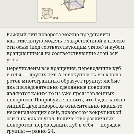
Каж­дый тип пово­рота можно пред­ста­вить
как отдель­ную модель с закреп­лён­ной в плос­ко­
сти осью (под соот­вет­ствующим углом) и кубом,
вращающимся на соот­вет­ствующие этой оси
углы.
Пере­чис­лены все враще­ния, пере­во­дящие куб
в себя, — других нет. А сово­куп­ность всех пово­
ро­тов многогран­ника обра­зует группу: любые
два после­до­ва­тельно сде­лан­ные пово­рота
являются каким-то из уже пред­став­лен­ных
пово­ро­тов. Попро­буйте понять, что будет компо­
зицией двух пово­ро­тов отно­си­тельно каких-то
несовпа­дающих осей, пово­ро­том вокруг какой
оси и на какой угол. Коли­че­ство раз­лич­ных
пово­ро­тов, пере­во­дящих куб в себя — поря­док
24.
группы — равно
24.