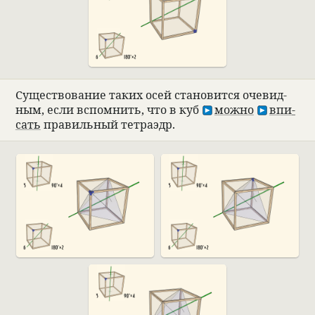
Суще­ство­ва­ние таких осей ста­но­вится оче­вид­
ным, если вспом­нить, что в куб
можно
впи­
сать
пра­виль­ный тет­раэдр.