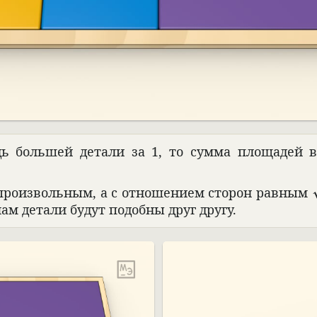
ь большей детали за 1, то сумма площа­дей вс
про­из­воль­ным, а с отноше­нием сто­рон рав­ным
лам детали будут подобны друг другу.