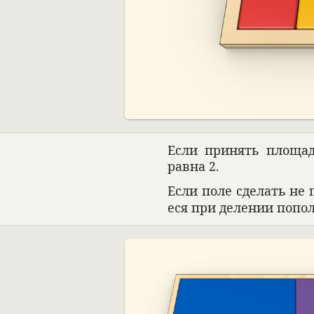
Если при­нять площад
равна 2.
Если поле сде­лать не 
еся при деле­нии попо­