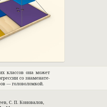
их клас­сов она может
рес­сии со знаме­на­те­
в — голо­во­лом­кой.
еев, С. П. Коно­ва­лов,