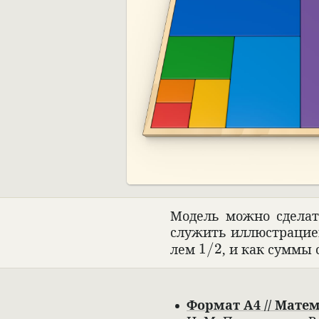
Модель можно сде­лат
служить иллю­страцией 
1/2
лем
1/2
, и как суммы 
Формат А4 // Матем