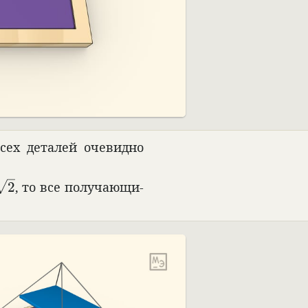
ех дета­лей оче­видно
\sqrt{2}
2
, то все полу­чающи­