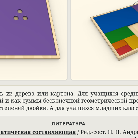
ь из дерева или кар­тона. Для учащихся сред­н
и как суммы бес­ко­неч­ной геомет­ри­че­ской прог
степе­ней двойки. А для учащихся млад­ших клас­со
ЛИТЕ­РА­ТУРА
а­ти­че­ская состав­ляющая
/ Ред.-сост. Н. Н. Андр