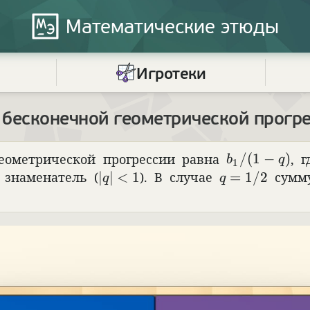
Математические
этюды
Игротеки
бесконечной геометрической прогр
b_1/(1-q)
геомет­ри­че­ской прогрес­сии равна
/
(
1
−
)
, 
b
q
1
|q|<1
q=1/2
знаме­на­тель (
∣
∣
<
1
). В случае
=
1/2
сумму
q
q