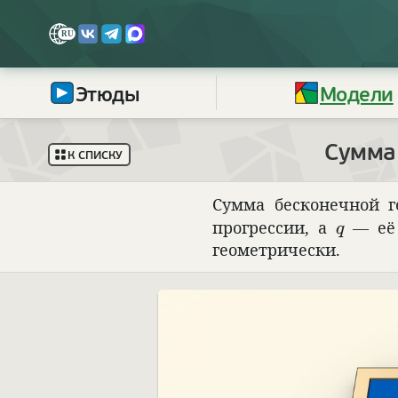
Этюды
Модели
Сумма 
К СПИСКУ
Сумма бес­ко­неч­ной 
q
прогрес­сии, а
— её 
q
геометрически.