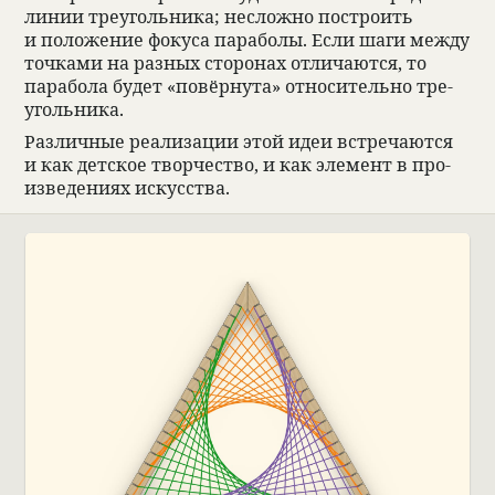
линии тре­уголь­ника; несложно постро­ить
и положе­ние фокуса пара­болы. Если шаги между
точ­ками на раз­ных сто­ро­нах отли­чаются, то
пара­бола будет «повёр­нута» отно­си­тельно тре­
уголь­ника.
Раз­лич­ные реа­ли­за­ции этой идеи встре­чаются
и как дет­ское твор­че­ство, и как элемент в про­
из­ве­де­ниях искус­ства.