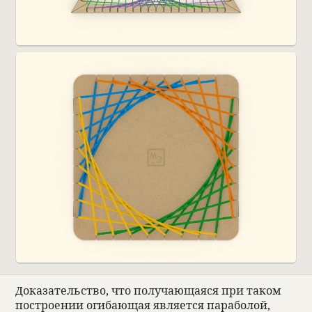
Дока­за­тельство, что полу­чающа­яся при таком
постро­е­нии оги­бающая явля­ется пара­бо­лой,