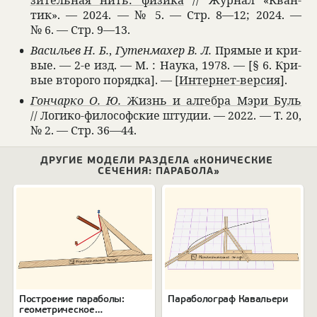
зи­тель­ная нить: физика
// Жур­нал «Кван­
тик». — 2024. — № 5. — Стр. 8—12; 2024. —
№ 6. — Стр. 9—13.
Васи­льев Н. Б.
,
Гутенма­хер В. Л.
Прямые и кри­
вые. — 2-е изд. — М. : Наука, 1978. — [§ 6. Кри­
вые вто­рого порядка]. —
[Интер­нет-вер­сия]
.
Гон­чарко О. Ю.
Жизнь и алгебра Мэри Буль
// Логико-фило­соф­ские шту­дии. — 2022. — Т. 20,
№ 2. — Стр. 36—44.
ДРУГИЕ МОДЕЛИ РАЗДЕЛА «КОНИЧЕСКИЕ
СЕЧЕНИЯ: ПАРАБОЛА»
Построение параболы:
Параболограф Кавальери
геометрическое