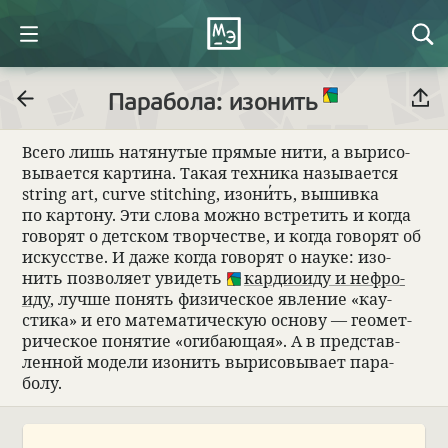
Парабола: изонить
Всего лишь натя­ну­тые прямые нити, а выри­со­
вы­ва­ется кар­тина. Такая тех­ника назы­ва­ется
string art, curve stitching, изони
ть, вышивка
по кар­тону. Эти слова можно встре­тить и когда
гово­рят о дет­ском твор­че­стве, и когда гово­рят об
искус­стве. И даже когда гово­рят о науке: изо­
нить поз­во­ляет уви­деть
кар­дио­иду и неф­ро­
иду
, лучше понять физи­че­ское явле­ние «кау­
стика» и его матема­ти­че­скую основу — геомет­
ри­че­ское поня­тие «оги­бающая». А в пред­став­
лен­ной модели изо­нить выри­со­вы­вает пара­
болу.