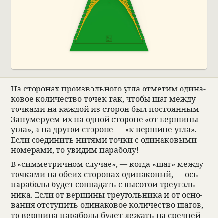
На сто­ро­нах про­из­воль­ного угла отме­тим оди­на­
ко­вое коли­че­ство точек так, чтобы шаг между
точ­ками на каж­дой из сто­рон был посто­ян­ным.
Зануме­руем их на одной сто­роне «от вершины
угла», а на дру­гой сто­роне — «к вершине угла».
Если соеди­нить нитями точки с оди­на­ко­выми
номе­рами, то уви­дим пара­болу!
В «симмет­рич­ном слу­чае», — когда «шаг» между
точ­ками на обеих сто­ро­нах оди­на­ко­вый, — ось
пара­болы будет совпа­дать с высо­той тре­уголь­
ника. Если от вершины тре­уголь­ника и от осно­
ва­ния отступить оди­на­ко­вое коли­че­ство шагов,
то вершина пара­болы будет лежать на сред­ней