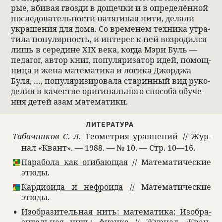
рые, вби­вая гвозди в дощечки и в опре­де­лён­ной
после­до­ва­тель­но­сти натяги­вая нити, делали
украше­ния для дома. Со време­нем тех­ника утра­
тила попу­ляр­ность, и инте­рес к ней воз­ро­дился
лишь в сере­дине XIX века, когда Мэри Буль —
педагог, автор книг, попу­ля­ри­за­тор идей, помощ­
ница и жена матема­тика и логика Джор­джа
Буля, …, попу­ля­ри­зи­ро­вала ста­рин­ный вид руко­
де­лия в каче­стве ориги­наль­ного спо­соба обу­че­
ния детей азам матема­тики.
ЛИТЕ­РА­ТУРА
Геомет­рия урав­не­ний
Табач­ни­ков С. Л.
// Жур­
нал «Квант». — 1988. — № 10. — Cтр. 10—16.
Пара­бола как оги­бающая
// Матема­ти­че­ские
этюды.
Кар­дио­ида и неф­ро­ида
// Матема­ти­че­ские
этюды.
Изоб­ра­зи­тель­ная нить: матема­тика; Изоб­ра­