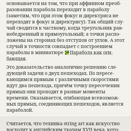
осно­вы­ва­ется на том, что при аффин­ном пре­об­
ра­зо­ва­нии пара­бола пере­хо­дит в пара­болу
(заме­тим, что при этом фокус и дирек­триса не
пере­хо­дят в фокус и дирек­трису). Так общий слу­
чай сво­дится к част­ному, когда тре­уголь­ник рав­
но­бед­рен­ный и прямо­уголь­ный; а точки рас­по­
ложены на сто­ро­нах без отступов от углов. А этот
слу­чай в точ­но­сти совпа­дает с постро­е­нием
пара­болы в мини­а­тюре
Пара­бола как оги­
бающая
.
Это дока­за­тельство ана­логично реше­нию сле­
дующей задачи о двух пеше­хо­дах. По пере­се­
кающимся прямым с раз­лич­ными ско­ро­стями
идут два пеше­хода, при­чём точку пере­се­че­ния
прямых они про­хо­дят в раз­ные моменты
времени. Ока­зы­ва­ется, оги­бающая все­возмож­
ных прямых, соеди­няющих пеше­хо­дов, явля­ется
пара­бо­лой.
Счи­та­ется, что тех­ника string art как искус­ство
вос­хо­дит к английским тка­чам XVII века, кото­