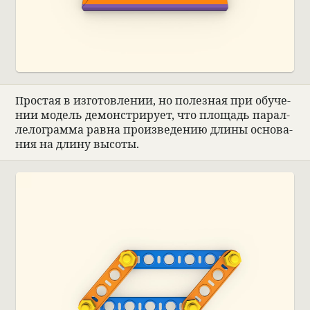
Про­стая в изго­тов­ле­нии, но полез­ная при обу­че­
нии модель демон­стри­рует, что площадь парал­
ле­лограмма равна про­из­ве­де­нию длины осно­ва­
ния на длину высоты.