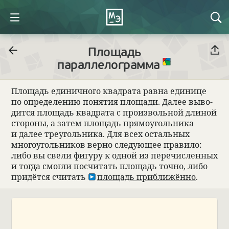
Площадь
параллелограмма
Площадь еди­нич­ного квад­рата равна еди­нице
по опре­де­ле­нию поня­тия площади. Далее выво­
дится площадь квад­рата с про­из­воль­ной дли­ной
сто­роны, а затем площадь прямо­уголь­ника
и далее тре­уголь­ника. Для всех осталь­ных
много­уголь­ни­ков верно сле­дующее пра­вило:
либо вы свели фигуру к одной из пере­чис­лен­ных
и тогда смогли посчи­тать площадь точно, либо
при­дётся счи­тать
площадь при­ближённо
.