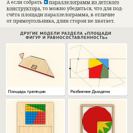
А если собрать
парал­ле­лограмм из дет­ского
кон­струк­тора
, то можно убе­диться, что для под­
счёта площади парал­ле­лограмма, в отли­чие
от прямо­уголь­ника, длин сто­рон не хва­тает.
ДРУГИЕ МОДЕЛИ РАЗДЕЛА «ПЛОЩАДИ
ФИГУР И РАВНОСОСТАВЛЕННОСТЬ»
Площадь трапеции
Разбиение Дьюдени