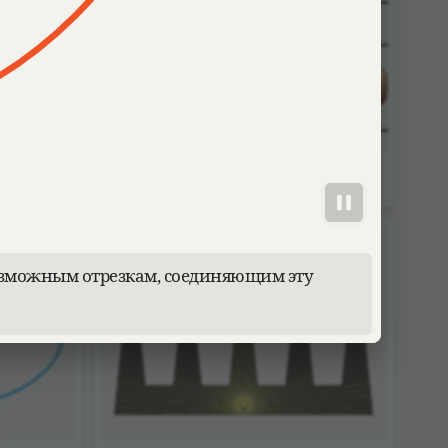
я
Русские счёты