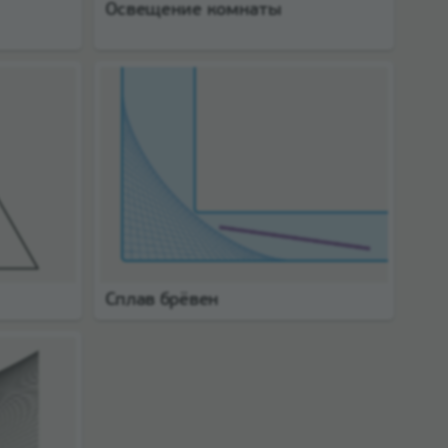
Освещение комнаты
Сплав брёвен