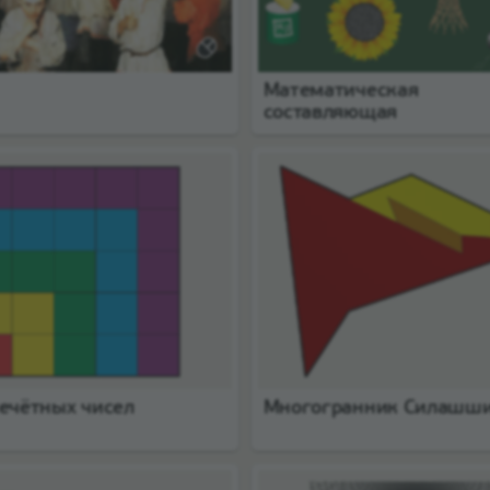
Математическая
составляющая
ечётных чисел
Многогранник Силашш