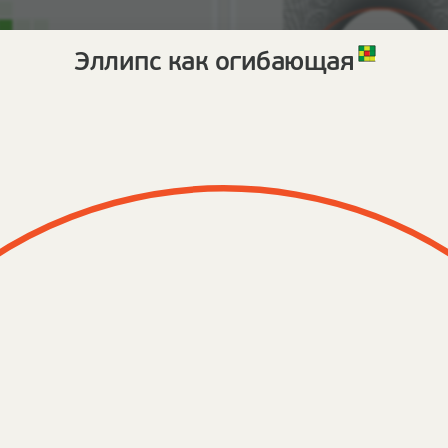
и простых чисел?
Эллипс как огибающая