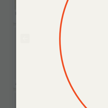
Пешие прогулки
Две окр
Астроида
Хитрый 