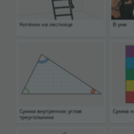
Котёнок на лестнице
В уме
Сумма внутренних углов
Сумма н
треугольника