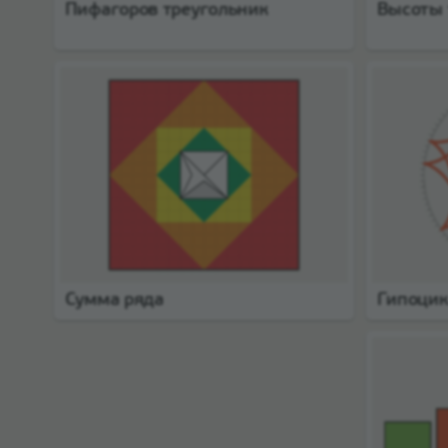
Пифагоров треугольник
Высоты 
Сумма ряда
Гипоци