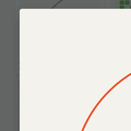
Оптическое свойство
Много л
параболы