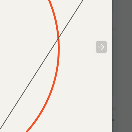
ьных
Параболическое решето
липса
Правильные многогранники