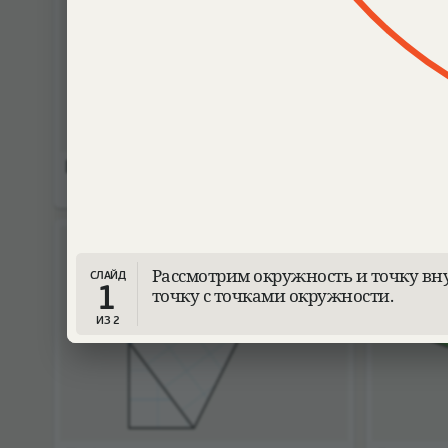
Парабола как огибающая
Невозмо
Рутерсв