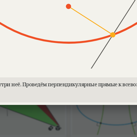
жный треугольник
Ортогональная проекци
арда