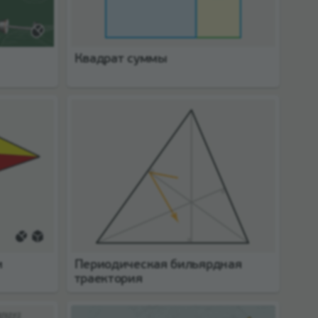
Квадрат суммы
и
Периодическая бильярдная
траектория