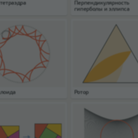
тетраэдра
Перпендикулярность
гиперболы и эллипса
клоида
Ротор