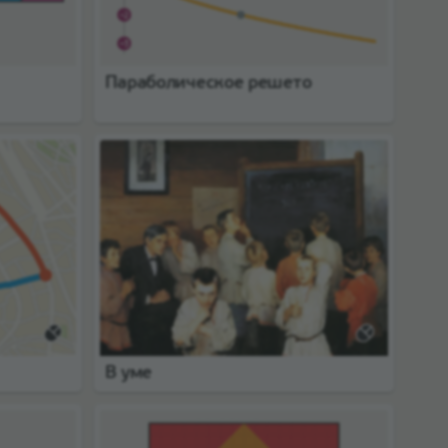
Параболическое решето
В уме