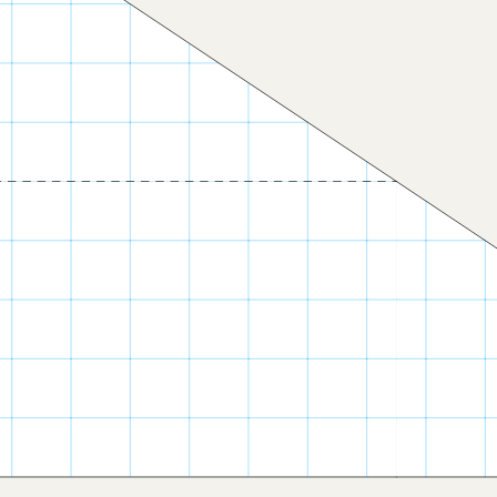
 суммы
Невозможный треуголь
Рутерсварда
ческая бильярдная
Много ли простых чисел
рия