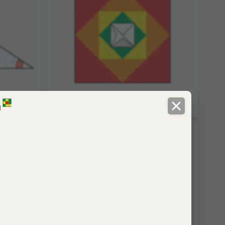
в
Сумма ряда