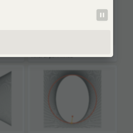
Двойственность правильных
многогранников