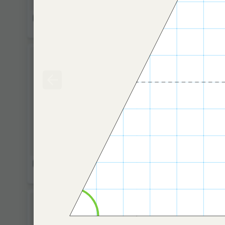
Гипоциклоида
Квадрат
Русские счёты
Периоди
траекто