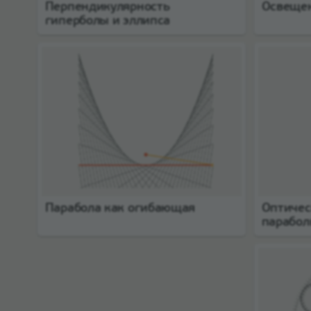
Перпендикулярность
Освеще
гиперболы и эллипса
Парабола как огибающая
Оптичес
парабо