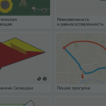
ическая
Равновеликость
ляющая
и равносоставленность
ранник Силашши
Пешие прогулки