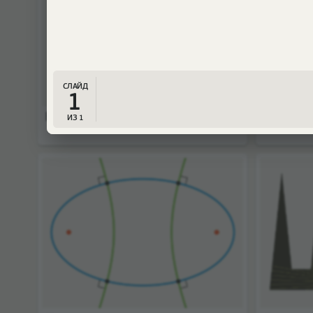
Высоты тетраэдра
Две окр