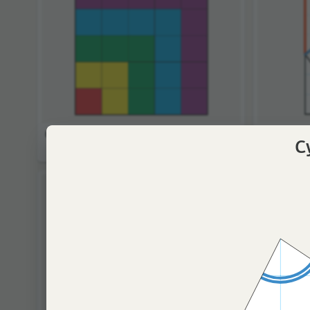
Сумма нечётных чисел
Пифагор