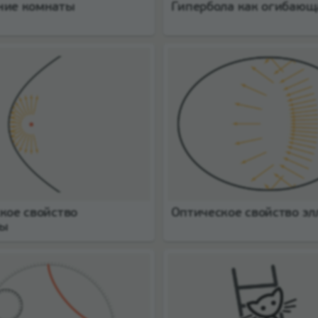
ние комнаты
Гипербола как огибающ
кое свойство
Оптическое свойство эл
лы