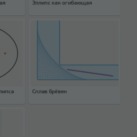
ая
Эллипс как огибающая
липса
Сплав брёвен