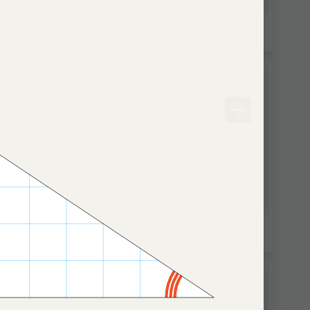
ник
Хитрый кубик
?
Правильные многогранники