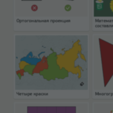
Ортогональная проекция
Математ
состав
Четыре краски
Многог