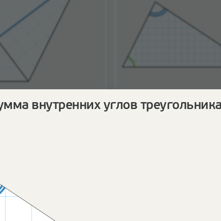
ов треугольник
Сумма внутренних угло
треугольника