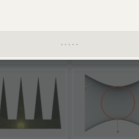
ужности
Ротор