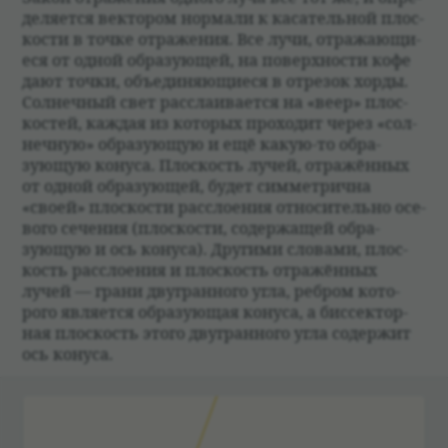
де­ля­ется век­то­ром нормали к каса­тель­ной плос­
ко­сти в точке отраже­ния. Все лучи, отражающи­
еся от одной обра­зующей, на поверх­но­сти кофе
дают точки, объеди­няющи­еся в отре­зок хорды.
Сол­неч­ный свет рас­сла­и­ва­ется на «веер» плос­
ко­стей, каж­дая из кото­рых про­хо­дит через «сол­
неч­ную» обра­зующую и ещё какую-то обра­
зующую конуса. Плос­кость лучей, отражён­ных
от одной обра­зующей, будет симмет­рична
«своей» плос­ко­сти рас­сло­е­ния отно­си­тельно осе­
вого сече­ния (плос­ко­сти, содержащей обра­
зующую и ось конуса). Другими сло­вами, плос­
кость рас­сло­е­ния и плос­кость отражён­ных
лучей — грани дву­гран­ного угла, реб­ром кото­
рого явля­ется обра­зующая конуса, а бис­сек­тор­
ная плос­кость этого дву­гран­ного угла содержит
ось конуса.