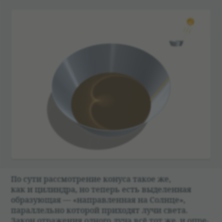
По сути рас­смот­ре­ние конуса такое же,
как и цилин­дра, но теперь есть выде­лен­ная
обра­зующая — «направ­лен­ная на Солнце»,
парал­лельно кото­рой при­хо­дят лучи света.
Закон отраже­ния одного луча всё тот же, и опре­