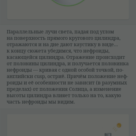
Парал­лель­ные лучи света, падая под углом
на поверх­ность прямого круго­вого цилин­дра,
отражаются и на дне дают кау­стику в виде…
к концу сюжета убе­димся, что неф­ро­иды,
касающейся цилин­дра. Отраже­ние про­ис­хо­дит
от поло­вины цилин­дра, и полу­ча­ется поло­винка
неф­ро­иды — кри­вая с одной осо­бой точ­кой, по-
английски cusp, остриё. При­чём положе­ние неф­
ро­иды и её осо­бен­но­сти не зави­сит (в разум­ных
пре­де­лах) от положе­ния Солнца, а изме­не­ние
высоты цилин­дра вли­яет только на то, какую
часть неф­ро­иды мы видим.