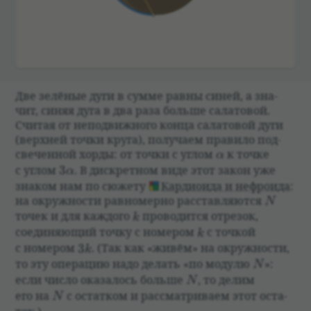
Две зелё­ные дуги в сумме равны синей, а зна­
чит, синяя дуга в два раза больше сала­то­вой.
Счи­тая от непо­движ­ного конца сала­то­вой дуги
(верх­ней точки круга), полу­чаем пра­вило под­
\alpha
све­чен­ной хорды: от точки с углом
к точке
α
3\alpha
с углом
3
. В дис­крет­ном виде этот закон уже
α
зна­ком нам по сюжету
Кар­дио­ида и неф­ро­ида
:
N
на окруж­но­сти рав­но­мерно рас­став­ляются
N
k
точек и для каж­дого
про­во­дится отре­зок,
k
k
соеди­няющий точку с номе­ром
с точ­кой
k
3k
с номе­ром
3
. (Так как «живём» на окруж­но­сти,
k
N
то эту опе­рацию надо делать «по модулю
»:
N
N
если число ока­за­лось больше
, то делим
N
N
его на
с остат­ком и рас­смат­ри­ваем этот оста­
N