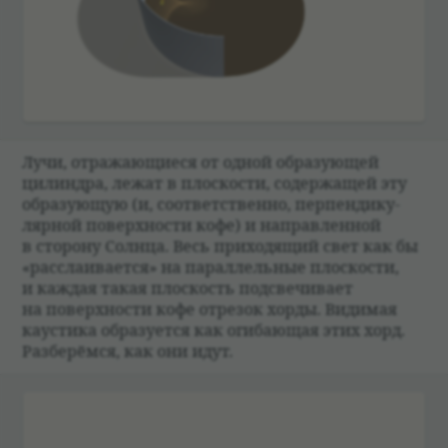
Лучи, отражающи­еся от одной обра­зующей
цилин­дра, лежат в плос­ко­сти, содержащей эту
обра­зующую (и, соот­вет­ственно, перпен­ди­ку­
ляр­ной поверх­но­сти кофе) и направ­лен­ной
в сто­рону Солнца. Весь при­хо­дящий свет как бы
«рас­сла­и­ва­ется» на парал­лель­ные плос­ко­сти,
и каж­дая такая плос­кость под­све­чи­вает
на поверх­но­сти кофе отре­зок хорды. Видимая
кау­стика обра­зу­ется как оги­бающая этих хорд.
Раз­бе­рёмся, как они идут.