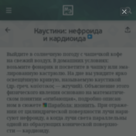
Каустики: нефроида
и кардиоида
Вый­дите в сол­неч­ную погоду с чашеч­кой кофе
на свежий воз­дух. В домаш­них усло­виях:
возьмите фона­рик и посве­тите в чашку или эма­
ли­ро­ван­ную кастрюлю. На дне вы уви­дите ярко
освещён­ную кри­вую, назы­ва­емую кау­сти­кой
(др.-греч. καύστικος — жгу­чий). Объяс­не­ние этого
физи­че­ского явле­ния осно­вано на матема­ти­че­
ском поня­тии «оги­бающая», подробно опи­сан­
ном в сюжете
Пара­бола: изо­нить
. При отраже­
нии от цилин­дри­че­ской поверх­но­сти лучи нари­
суют неф­ро­иду, а когда лучи света парал­лельны
одной из обра­зующих кони­че­ской поверх­но­
сти — кар­дио­иду.