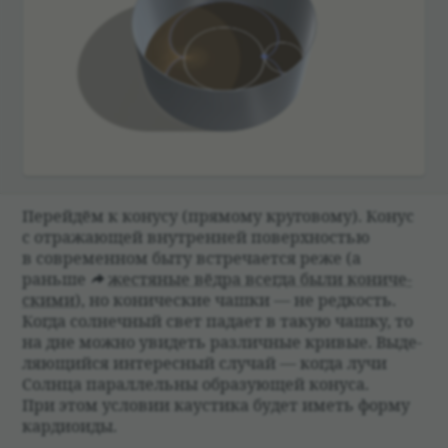
Перей­дём к конусу (прямому круго­вому). Конус
с отражающей внут­рен­ней поверх­но­стью
в современ­ном быту встре­ча­ется реже (а
раньше
жестя­ные вёдра все­гда были кони­че­
скими
), но кони­че­ские чашки — не ред­кость.
Когда сол­неч­ный свет падает в такую чашку, то
на дне можно уви­деть раз­лич­ные кри­вые. Выде­
ляющийся инте­рес­ный слу­чай — когда лучи
Солнца парал­лельны обра­зующей конуса.
При этом усло­вии кау­стика будет иметь форму
кар­дио­иды.