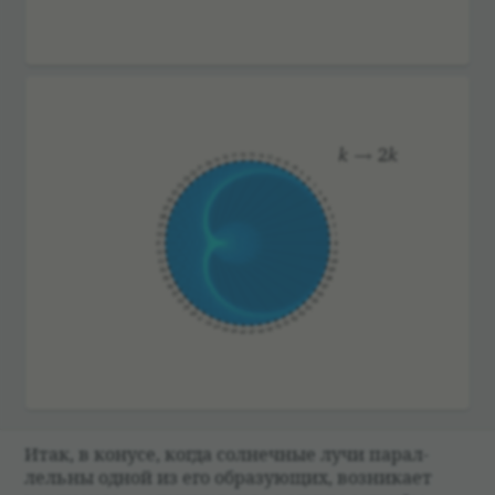
Итак, в конусе, когда сол­неч­ные лучи парал­
лельны одной из его обра­зующих, воз­ни­кает