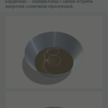
кар­дио­ида — эпицик­ло­ида с одним остриём
напро­тив сол­неч­ной обра­зующей.