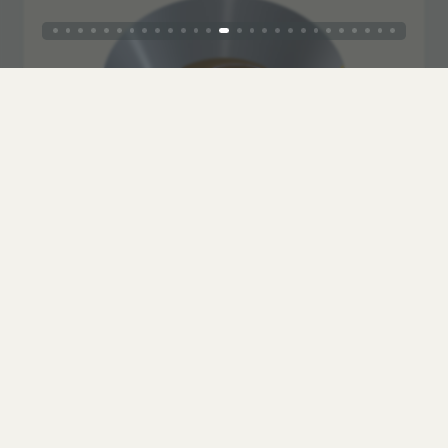
Экс­пе­рименты лучше про­во­дить на свежем воз­
духе — и для здо­ро­вья полез­нее, и можно счи­
тать, что лучи от Солнца парал­лельны друг
другу. Именно этот слу­чай — когда лучи парал­
лельны друг другу — и пока­зан в сюжете. Но
хорошее при­ближе­ние к опи­сан­ным кау­сти­кам
можно уви­деть и в домаш­них усло­виях, исполь­
зуя, напри­мер, фона­рик теле­фона.