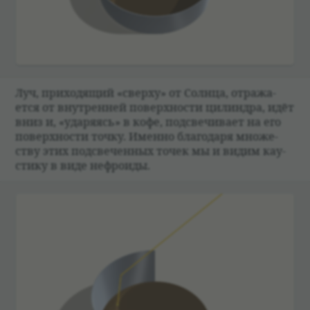
Луч, при­хо­дящий «сверху» от Солнца, отража­
ется от внут­рен­ней поверх­но­сти цилин­дра, идёт
вниз и, «уда­ря­ясь» в кофе, под­све­чи­вает на его
поверх­но­сти точку. Именно благо­даря множе­
ству этих под­све­чен­ных точек мы и видим кау­
стику в виде неф­ро­иды.