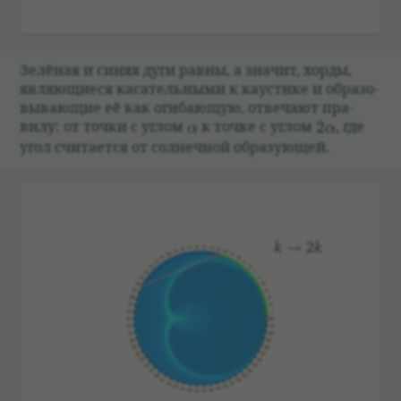
Зелё­ная и синяя дуги равны, а зна­чит, хорды,
являющи­еся каса­тель­ными к кау­стике и обра­зо­
вы­вающие её как оги­бающую, отве­чают пра­
\alpha
2\alpha
вилу: от точки с углом
к точке с углом
2
, где
α
α
угол счи­та­ется от сол­неч­ной обра­зующей.