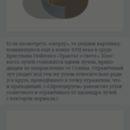
Если посмот­реть «сверху», то уви­дим кар­тинку,
появившуюся ещё в конце XVII века в труде
Хри­сти­ана Гюйгенса «Трак­тат о свете». Плос­
кость лучей ста­но­вится одним лучом, при­хо­
дящим по направ­ле­нию от Солнца. Отражён­ный
луч ухо­дит под тем же углом отно­си­тельно ради­
уса круга, про­ве­дён­ного в точку отраже­ния, что
и при­хо­дящий. («Спро­еци­руем» равен­ство углов
сол­неч­ного и отражён­ного от цилин­дра лучей
с век­то­ром нормали.)