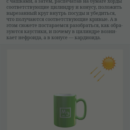
с чаш­ками, а затем, рас­пе­ча­тав на бумаге хорды
соот­вет­ствующие цилин­дру и конусу, положить
выре­зан­ный круг внутрь посуды и убе­диться,
что полу­чаются соот­вет­ствующие кри­вые. А в
этом сюжете поста­ра­емся разо­браться, как обра­
зуются кау­стики, и почему в цилин­дре воз­ни­
кает неф­ро­ида, а в конусе — кар­дио­ида.