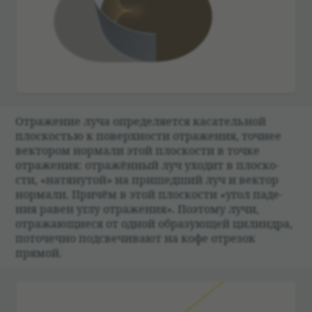
Отраже­ние луча опре­де­ля­ется каса­тель­ной
плос­ко­стью к поверх­но­сти отраже­ния, точ­нее
век­то­ром нормали этой плос­ко­сти в точке
отраже­ния: отражён­ный луч ухо­дит в плос­ко­
сти, «натя­ну­той» на при­шед­ший луч и век­тор
нормали. При­чём в этой плос­ко­сти «угол паде­
ния равен углу отраже­ния». Поэтому лучи,
отражающи­еся от одной обра­зующей цилин­дра,
пото­чечно под­све­чи­вают на кофе отре­зок
прямой.