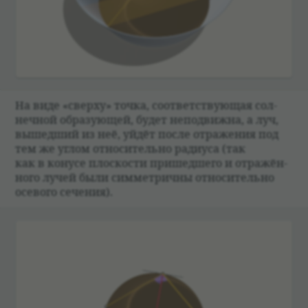
На виде «сверху» точка, соот­вет­ствующая сол­
неч­ной обра­зующей, будет непо­движна, а луч,
вышед­ший из неё, уйдёт после отраже­ния под
тем же углом отно­си­тельно ради­уса (так
как в конусе плос­ко­сти при­шед­шего и отражён­
ного лучей были симмет­ричны отно­си­тельно
осе­вого сече­ния).