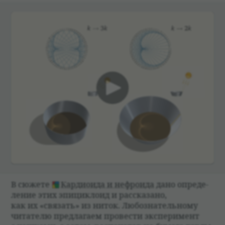
00:00
В сюжете
Кар­дио­ида и неф­ро­ида
дано опре­де­
ле­ние этих эпицик­лоид и рас­ска­зано,
как их «свя­зать» из ниток. Любо­зна­тель­ному
чита­телю пред­лагаем про­ве­сти экс­пе­римент