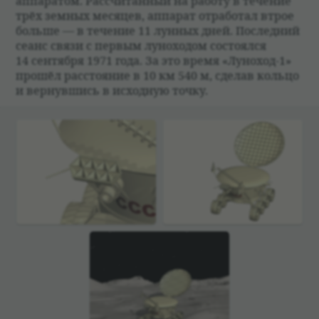
аппа­ра­том. Рас­счи­тан­ный на работу в тече­ние
трёх зем­ных месяцев, аппа­рат отра­бо­тал втрое
больше — в тече­ние 11 лун­ных дней. Послед­ний
сеанс связи с пер­вым луно­хо­дом состо­ялся
14 сен­тября 1971 года. За это время «Луно­ход-1»
прошёл рас­сто­я­ние в 10 км 540 м, сде­лав кольцо
и вер­нувшись в исход­ную точку.