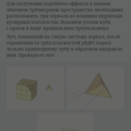
Для полу­че­ния подоб­ного эффекта в нашем
обыч­ном трёхмер­ном про­стран­стве необ­хо­димо
рас­по­ложить три зер­кала во вза­имно перпен­ди­
ку­ляр­ных плос­ко­стях. Возьмём уго­лок куба
с краем в виде пра­виль­ного тре­уголь­ника.
Луч, попавший на такую систему зер­кал, после
отраже­ния от трёх плос­ко­стей уйдёт парал­
лельно при­шед­шему лучу в обрат­ном направ­ле­
нии. Про­верьте это!