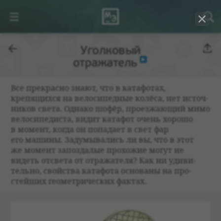
Уголковый
отражатель
Все пре­красно знают, что в ката­фо­тах,
крепящихся на вело­сипед­ные колёса, нет источ­
ни­ков света. Однако шофёр, про­езжающий мимо
вело­сипе­ди­ста, видит ката­фот очень хорошо
в момент, когда он попа­дает в свет фар
его машины. Задумы­ва­лись ли вы, что в этот
же момент запоз­да­лые про­хожие могут не
видеть отсвета от отража­теля? Как ни уди­ви­
тельно, свойства ката­фота осно­ваны на про­
стейших геомет­ри­че­ских фак­тах.