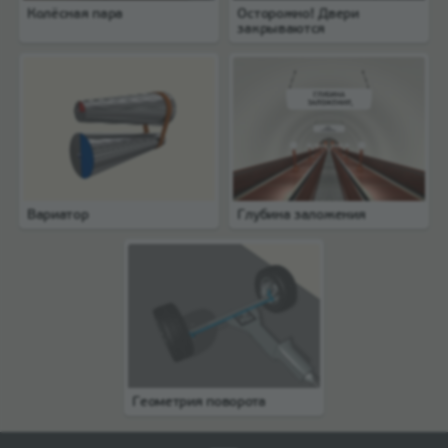
Колёсная пара
Осторожно! Двери
закрываются
Вариатор
Глубина заложения
Геометрия поворота