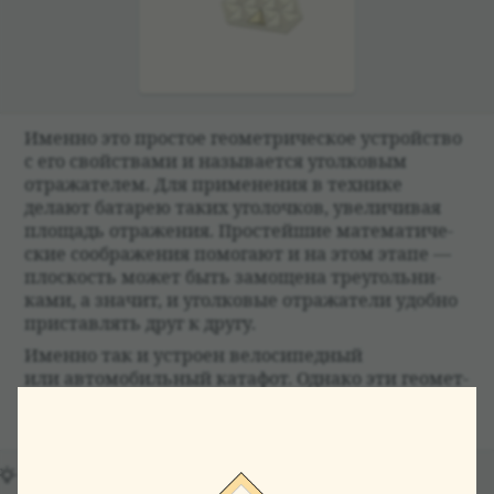
Именно это про­стое геомет­ри­че­ское устройство
с его свойствами и назы­ва­ется угол­ко­вым
отража­те­лем. Для при­ме­не­ния в тех­нике
делают бата­рею таких уго­лоч­ков, уве­ли­чи­вая
площадь отраже­ния. Про­стейшие матема­ти­че­
ские сооб­раже­ния помогают и на этом этапе —
плос­кость может быть замощена тре­уголь­ни­
ками, а зна­чит, и угол­ко­вые отража­тели удобно
при­став­лять друг к другу.
Именно так и устроен вело­сипед­ный
или автомо­биль­ный ката­фот. Однако эти геомет­
ри­че­ские сооб­раже­ния исполь­зуются и в гораздо
более тех­но­логич­ных устройствах.
Когда начали кон­стру­и­ро­вать луно­ход, никто