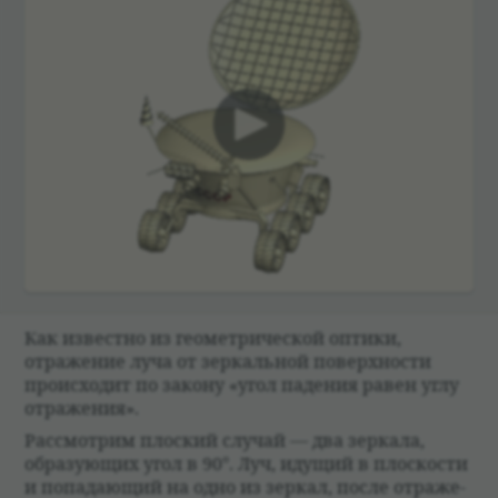
00:00
Как известно из геомет­ри­че­ской оптики,
отраже­ние луча от зер­каль­ной поверх­но­сти
про­ис­хо­дит по закону «угол паде­ния равен углу
отраже­ния».
Рас­смот­рим плос­кий слу­чай — два зер­кала,
обра­зующих угол в 90°. Луч, идущий в плос­ко­сти
и попа­дающий на одно из зер­кал, после отраже­