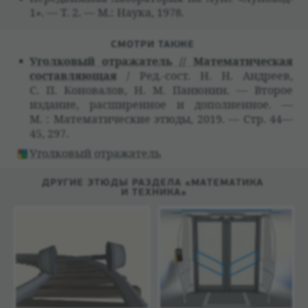
1». — Т. 2. — М.: Наука, 1978.
СМОТРИ ТАКЖЕ
Угол­ко­вый отража­тель // Матема­ти­че­ская
состав­ляющая
/ Ред.-сост. Н. Н. Андреев,
С. П. Коно­ва­лов, Н. М. Паню­нин. — Вто­рое
изда­ние, расши­рен­ное и допол­нен­ное. —
М. : Матема­ти­че­ские этюды, 2019. — Стр. 44—
45, 297.
Угол­ко­вый отража­тель
ДРУГИЕ ЭТЮДЫ РАЗДЕЛА «МАТЕМАТИКА
И ТЕХНИКА»