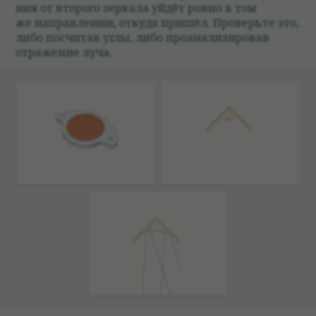
ния от вто­рого зер­кала уйдёт ровно в том
же направ­ле­нии, откуда при­шёл. Про­верьте это,
либо посчи­тав углы, либо про­ана­ли­зи­ро­вав
отраже­ние луча.