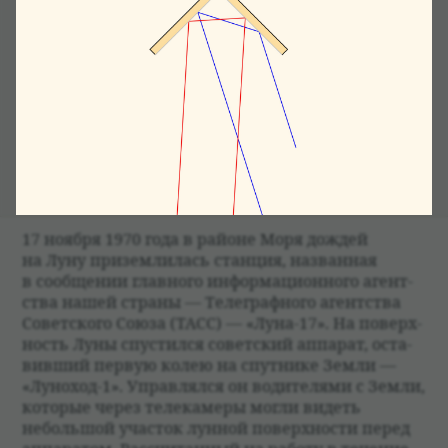
не знал, какова поверх­ность зем­ного спут­ника.
То ли она твёр­дая, то ли там очень много пыли,
и при­зем­лившийся аппа­рат должен в ней пла­
вать. Шли долгие дебаты, в кото­рых точ­кой
стала
записка Сергея Пав­ло­вича Коро­лёва
(1907
—1966): «Сле­дует рас­счи­ты­вать на доста­точно
твёр­дый грунт типа пемзы. [...] Коро­лёв». Вот
так вели­кие учё­ные не боя­лись решать труд­
нейшие вопросы и брать на себя всю ответ­ствен­
ность.
17 ноября 1970 года в районе Моря дождей
на Луну при­зем­ли­лась станция, назван­ная
в сообще­нии глав­ного информаци­он­ного агент­
ства нашей страны — Телеграф­ного агент­ства
Совет­ского Союза (ТАСС) — «Луна-17». На поверх­
ность Луны спу­стился совет­ский аппа­рат, оста­
вивший первую колею на спут­нике Земли —
«Луно­ход-1». Управ­лялся он води­те­лями с Земли,
кото­рые через теле­камеры могли видеть
небольшой уча­сток лун­ной поверх­но­сти перед