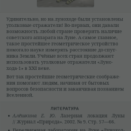
Уди­ви­тельно, но на луно­ходе были уста­нов­лены
угол­ко­вые отража­тели! Во-пер­вых, они давали
возмож­ность любой стране про­ве­рить нали­чие
совет­ского аппа­рата на Луне. А самое глав­ное,
такое про­стейшее геомет­ри­че­ское устройство
помогало науке изме­рять рас­сто­я­ние до спут­
ника Земли. Учё­ные всех стран про­должают
исполь­зо­вать угол­ко­вые отража­тели «Луно­
хода-1» в XXI веке.
Вот так про­стейшие геомет­ри­че­ские сооб­раже­
ния помогают людям, начи­ная от быто­вых
вопро­сов без­опас­но­сти и закан­чи­вая позна­нием
Все­лен­ной.
ЛИТЕ­РА­ТУРА
Алёш­кина Е. Ю.
Лазер­ная локация Луны
// Жур­нал «При­рода». 2002. № 9. Стр. 57—66.
Пере­движ­ная лабо­ра­то­рия на Луне «Луно­ход‐