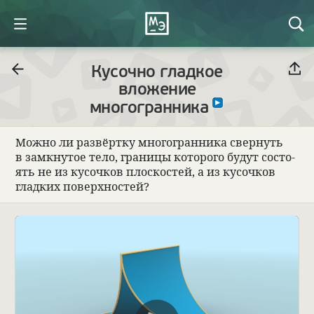
Кусочно гладкое
вложение
многогранника
Можно ли раз­вёртку многогран­ника свер­нуть
в замкну­тое тело, гра­ницы кото­рого будут состо­
ять не из кусоч­ков плос­ко­стей, а из кусоч­ков
глад­ких поверх­но­стей?