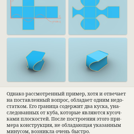
Однако рас­смот­рен­ный при­мер, хотя и отве­чает
на постав­лен­ный вопрос, обла­дает одним недо­
стат­ком. Его гра­ница содержит два куска, уна­
сле­до­ван­ных от куба, кото­рые являются кусоч­
ками плос­ко­стей. После постро­е­ния этого при­
мера кон­струкция, не обла­дающая ука­зан­ным
мину­сом, воз­никла очень быстро.