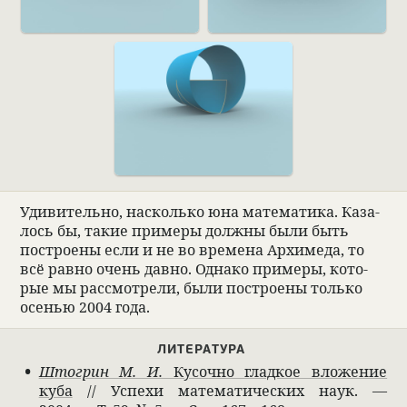
Уди­ви­тельно, насколько юна матема­тика. Каза­
лось бы, такие при­меры должны были быть
постро­ены если и не во времена Архимеда, то
всё равно очень давно. Однако при­меры, кото­
рые мы рас­смот­рели, были постро­ены только
осе­нью 2004 года.
ЛИТЕ­РА­ТУРА
Штогрин М. И.
Кусочно глад­кое вложе­ние
куба
// Успехи матема­ти­че­ских наук. —