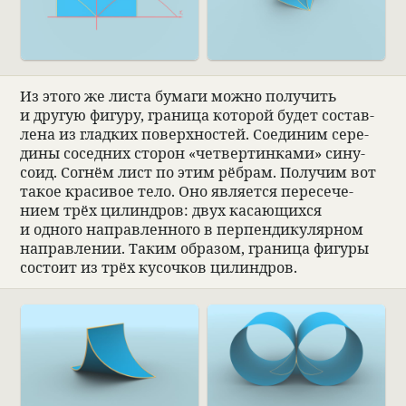
Из этого же листа бумаги можно полу­чить
и другую фигуру, гра­ница кото­рой будет состав­
лена из глад­ких поверх­но­стей. Соеди­ним сере­
дины сосед­них сто­рон «чет­вер­тин­ками» сину­
соид. Согнём лист по этим рёб­рам. Полу­чим вот
такое кра­си­вое тело. Оно явля­ется пере­се­че­
нием трёх цилин­дров: двух касающихся
и одного направ­лен­ного в перпен­ди­ку­ляр­ном
направ­ле­нии. Таким обра­зом, гра­ница фигуры
состоит из трёх кусоч­ков цилин­дров.