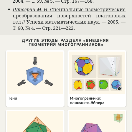
2004. — Т. 59, № 5. — Стр. 167—168.
Штогрин М. И.
Спе­ци­аль­ные изо­мет­ри­че­ские
пре­об­ра­зо­ва­ния поверх­но­стей пла­то­но­вых
тел
// Успехи матема­ти­че­ских наук. — 2005. —
Т. 60, № 4. — Стр. 221—222.
ДРУГИЕ ЭТЮДЫ РАЗДЕЛА «ВНЕШНЯЯ
ГЕОМЕТРИЯ МНОГОГРАННИКОВ»
Тени
Многогранники:
плоскость Эйлера