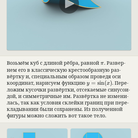
00:00
\pi
Возьмём куб с дли­ной рёбра, рав­ной
. Раз­вер­
π
нем его в клас­си­че­скую кре­сто­об­раз­ную раз­
вёртку и, спе­ци­аль­ным обра­зом про­ведя оси
y = \sin (x)
коор­ди­нат, нари­суем функцию
=
s
i
n
(
)
. Пере­
y
x
ложим кусочки раз­вёртки, отсе­ка­емые сину­со­и­
дой, и симмет­рич­ные им. Раз­вёртка не изме­ни­
лась, так как усло­вия склейки гра­ниц при пере­
кла­ды­ва­нии были сохра­нены. Из полу­чен­ной
фигуры можно сложить вот такое тело.