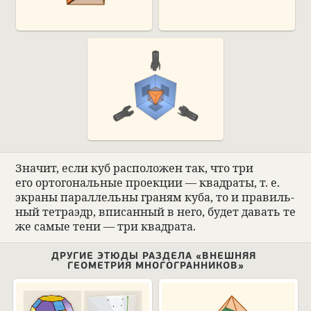
Зна­чит, если куб рас­по­ложен так, что три
его ортого­наль­ные про­екции — квад­раты, т. е.
экраны парал­лельны гра­ням куба, то и пра­виль­
ный тет­раэдр, впи­сан­ный в него, будет давать те
же самые тени — три квад­рата.
ДРУГИЕ ЭТЮДЫ РАЗДЕЛА «ВНЕШНЯЯ
ГЕОМЕТРИЯ МНОГОГРАННИКОВ»