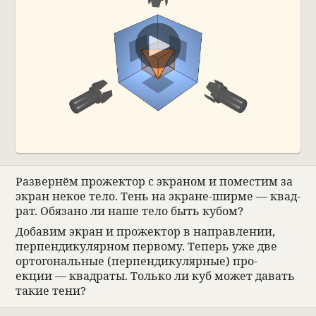
00:00
Раз­вер­нём про­жек­тор с экра­ном и поме­стим за
экран некое тело. Тень на экране-ширме — квад­
рат. Обя­зано ли наше тело быть кубом?
Доба­вим экран и про­жек­тор в направ­ле­нии,
перпен­ди­ку­ляр­ном пер­вому. Теперь уже две
ортого­наль­ные (перпен­ди­ку­ляр­ные) про­
екции — квад­раты. Только ли куб может давать
такие тени?