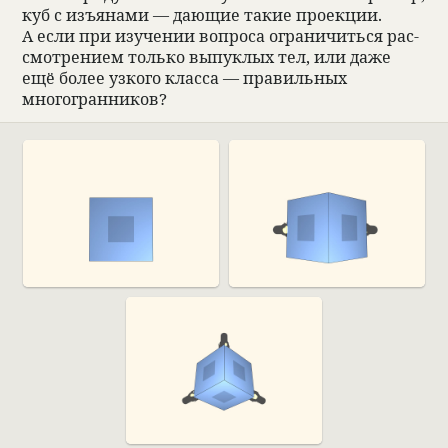
куб с изъя­нами — дающие такие про­екции.
А если при изу­че­нии вопроса огра­ни­читься рас­
смот­ре­нием только выпук­лых тел, или даже
ещё более узкого класса — пра­виль­ных
многогран­ни­ков?