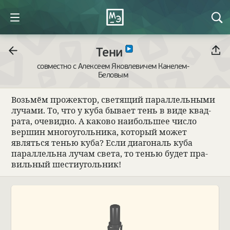
Тени
совместно с Алексеем Яковлевичем Канелем-
Беловым
Возьмём про­жек­тор, све­тящий парал­лель­ными
лучами. То, что у куба бывает тень в виде квад­
рата, оче­видно. А каково наи­большее число
вершин много­уголь­ника, кото­рый может
являться тенью куба? Если диаго­наль куба
парал­лельна лучам света, то тенью будет пра­
виль­ный шести­уголь­ник!