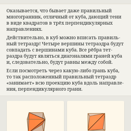
Ока­зы­ва­ется, что бывает даже пра­виль­ный
многогран­ник, отлич­ный от куба, дающий тени
в виде квад­ра­тов в трёх перпен­ди­ку­ляр­ных
направ­ле­ниях.
Действи­тельно, в куб можно впи­сать пра­виль­
ный тет­раэдр! Четыре вершины тет­раэдра будут
совпа­дать с верши­нами куба. Все рёбра тет­
раэдра будут являться диаго­на­лями гра­ней куба
и, сле­до­ва­тельно, будут равны между собой.
Если посмот­реть через какую-либо грань куба,
то так рас­по­ложен­ный пра­виль­ный тет­раэдр
«занимает» всю про­екцию куба вдоль направ­ле­
ния, перпен­ди­ку­ляр­ного грани.