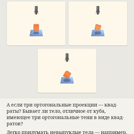
А если три ортого­наль­ные про­екции — квад­
раты? Бывает ли тело, отлич­ное от куба,
имеющее три ортого­наль­ные тени в виде квад­
ра­тов?
Легко при­думать невыпук­лые тела — напри­мер,