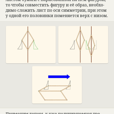
то чтобы совме­стить фигуру и её образ, необ­хо­
димо сложить лист по оси симмет­рии, при этом
у одной его поло­винки поме­ня­ется верх с низом.
При­ме­ним теперь к уже полу­чившемуся тре­