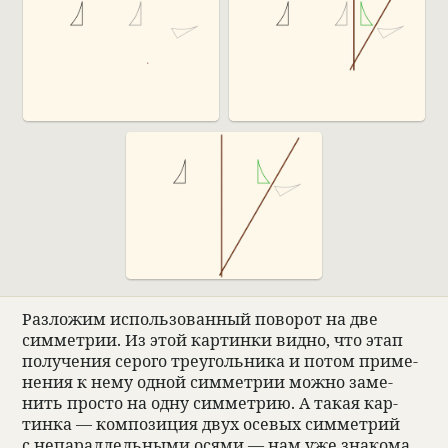
Раз­ложим исполь­зо­ван­ный пово­рот на две
симмет­рии. Из этой кар­тинки видно, что этап
полу­че­ния серого тре­уголь­ника и потом при­ме­
не­ния к нему одной симмет­рии можно заме­
нить про­сто на одну симмет­рию. А такая кар­
тинка — компо­зиция двух осе­вых симмет­рий
с непа­рал­лель­ными осями — нам уже зна­кома,