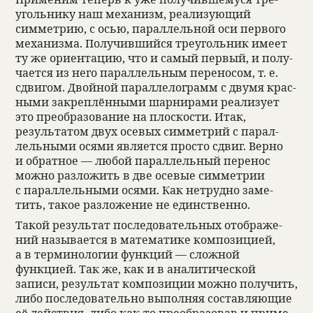
уголь­нику наш меха­низм, реа­ли­зующий
симмет­рию, с осью, парал­лель­ной оси пер­вого
меха­низма. Полу­чившийся тре­уголь­ник имеет
ту же ори­ен­тацию, что и самый пер­вый, и полу­
ча­ется из него парал­лель­ным пере­но­сом, т. е.
сдвигом. Двой­ной парал­ле­лограмм с двумя крас­
ными закреп­лён­ными шар­ни­рами реа­ли­зует
это пре­об­ра­зо­ва­ние на плос­ко­сти. Итак,
результа­том двух осе­вых симмет­рий с парал­
лель­ными осями явля­ется про­сто сдвиг. Верно
и обрат­ное — любой парал­лель­ный пере­нос
можно раз­ложить в две осе­вые симмет­рии
с парал­лель­ными осями. Как нетрудно заме­
тить, такое раз­ложе­ние не един­ственно.
Такой результат после­до­ва­тель­ных отоб­раже­
ний назы­ва­ется в матема­тике компо­зицией,
а в терми­но­логии функций — слож­ной
функцией. Так же, как и в ана­ли­ти­че­ской
записи, результат компо­зиции можно полу­чить,
либо после­до­ва­тельно выпол­няя состав­ляющие
её действия, либо как-то пре­об­ра­зо­вав и при­ме­