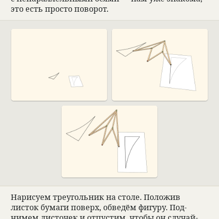
это есть про­сто пово­рот.
Нари­суем тре­уголь­ник на столе. Положив
листок бумаги поверх, обве­дём фигуру. Под­
нимем листо­чек и отпу­стим, чтобы он слу­чай­