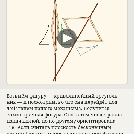
00:00
Возьмём фигуру — кри­во­ли­ней­ный тре­уголь­
ник — и посмот­рим, во что она перей­дёт под
действием нашего меха­низма. Полу­чится
симмет­рич­ная фигура. Она, в том числе, равна
изна­чаль­ной, но по-другому ори­ен­ти­ро­вана.
Т. е., если счи­тать плос­кость бес­ко­неч­ным
листом бумаги с нари­со­ван­ной на нём фигу­рой,