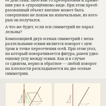
нив уже в «упрощён­ном» виде. При этом пре­об­
ра­зо­ван­ный объект внешне может быть
совершенно не похож на изна­чаль­ные, из кото­
рых он полу­чался.
А что же будет, если оси симмет­рий не парал­
лельны?
Компо­зицией двух осе­вых симмет­рий с непа­
рал­лель­ными осями явля­ется пово­рот с цен­
тром в точке пере­се­че­ния осей. При этом угол,
на кото­рый пово­ра­чи­ва­ется фигура, равен удво­
ен­ному углу между осями. Как и в слу­чае
со сдвигом, верно и обрат­ное — любой пово­рот
на плос­ко­сти рас­кла­ды­ва­ется на две осе­вые
симмет­рии.