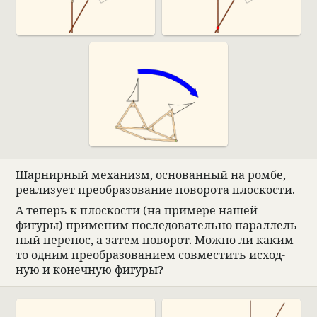
Шар­нир­ный меха­низм, осно­ван­ный на ромбе,
реа­ли­зует пре­об­ра­зо­ва­ние пово­рота плос­ко­сти.
А теперь к плос­ко­сти (на при­мере нашей
фигуры) при­ме­ним после­до­ва­тельно парал­лель­
ный пере­нос, а затем пово­рот. Можно ли каким-
то одним пре­об­ра­зо­ва­нием совме­стить исход­
ную и конеч­ную фигуры?