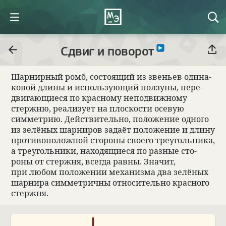
Сдвиг и поворот
Шар­нир­ный ромб, состо­ящий из зве­ньев оди­на­
ко­вой длины и исполь­зующий пол­зуны, пере­
двигающи­еся по крас­ному непо­движ­ному
стержню, реа­ли­зует на плос­ко­сти осе­вую
симмет­рию. Действи­тельно, положе­ние одного
из зелё­ных шар­ни­ров задаёт положе­ние и длину
про­ти­вопо­лож­ной сто­роны сво­его тре­уголь­ника,
а тре­уголь­ники, нахо­дящи­еся по раз­ные сто­
роны от стержня, все­гда равны. Зна­чит,
при любом положе­нии меха­низма два зелё­ных
шар­нира симмет­ричны отно­си­тельно крас­ного
стержня.