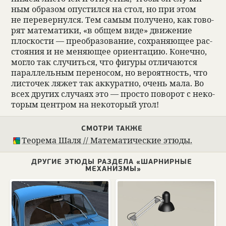
ным обра­зом опу­стился на стол, но при этом
не пере­вер­нулся. Тем самым полу­чено, как гово­
рят матема­тики, «в общем виде» движе­ние
плос­ко­сти — пре­об­ра­зо­ва­ние, сохра­няющее рас­
сто­я­ния и не меняющее ори­ен­тацию. Конечно,
могло так слу­читься, что фигуры отли­чаются
парал­лель­ным пере­но­сом, но веро­ят­ность, что
листо­чек ляжет так акку­ратно, очень мала. Во
всех других слу­чаях это — про­сто пово­рот с неко­
то­рым цен­тром на неко­то­рый угол!
СМОТРИ ТАКЖЕ
Тео­рема Шаля // Матема­ти­че­ские этюды.
ДРУГИЕ ЭТЮДЫ РАЗДЕЛА «ШАРНИРНЫЕ
МЕХАНИЗМЫ»