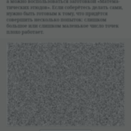
а можно восполь­зо­ваться заго­тов­кой «Матема­
ти­че­ских этю­дов». Если собе­рё­тесь делать сами,
нужно быть гото­вым к тому, что при­дётся
совершить несколько попыток: слиш­ком
большое или слиш­ком маленькое число точек
плохо рабо­тает.