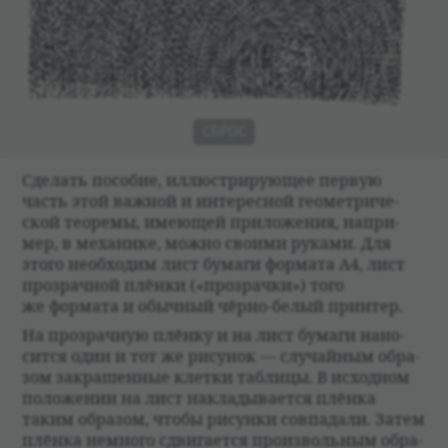
СБРОС
Сде­лать посо­бие, иллю­стри­рующее первую
часть этой важ­ной и инте­рес­ной геомет­ри­че­
ской тео­ремы, имеющей при­ложе­ния, напри­
мер, в меха­нике, можно сво­ими руками. Для
этого необ­хо­дим лист бумаги формата А4, лист
про­зрач­ной плёнки («про­зрачки») того
же формата и обыч­ный чёрно-белый прин­тер.
На про­зрач­ную плёнку и на лист бумаги нано­
сится один и тот же рису­нок — слу­чай­ным обра­
зом закрашен­ные клетки таб­лицы. В исход­ном
положе­нии на лист накла­ды­ва­ется плёнка
таким обра­зом, чтобы рисунки совпа­дали. Затем
плёнка немного сдвига­ется про­из­воль­ным обра­