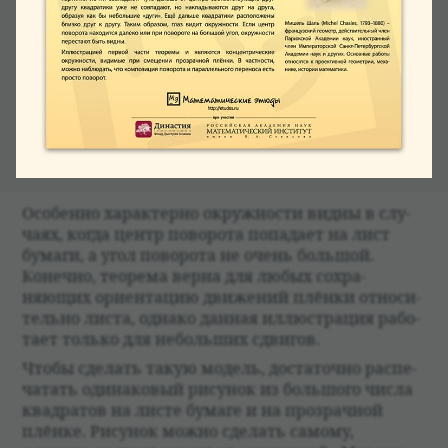
Осо­бенно харак­терно окруж­но­сти видны в слу­
чаях, когда центр пово­рота попа­дает на лист
бумаги, а угол пово­рота не очень большой.
Конечно, тео­рема верна для любых сохра­
няющих ори­ен­тацию движе­ний плёнки отно­си­
тельно листа, однако дан­ная иллю­страция рабо­
тает только для небольших сдвигов.
Чтобы сде­лать такую модель, доста­точно рас­пе­
ча­тать оди­на­ко­вый рису­нок из большого числа
квад­ра­тов на листе бумаге и на про­зрач­ной
плёнке. Рису­нок можно сде­лать самому,