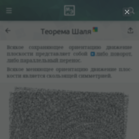
Теорема Шаля
Вся­кое сохра­няющее ори­ен­тацию движе­ние
плос­ко­сти пред­став­ляет собой
либо пово­рот,
либо парал­лель­ный пере­нос
.
Вся­кое меняющее ори­ен­тацию движе­ние плос­
ко­сти явля­ется сколь­зящей симмет­рией.