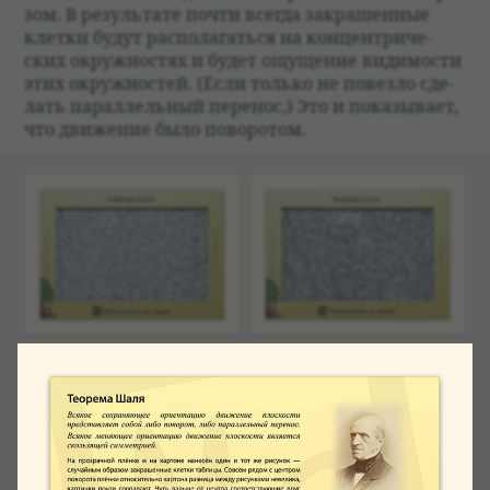
зом. В результате почти все­гда закрашен­ные
клетки будут рас­по­лагаться на концен­три­че­
ских окруж­но­стях и будет ощуще­ние видимо­сти
этих окруж­но­стей. (Если только не повезло сде­
лать парал­лель­ный пере­нос.) Это и пока­зы­вает,
что движе­ние было пово­ро­том.