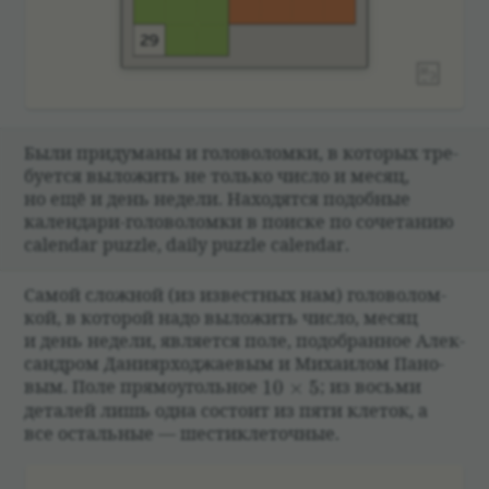
Были при­думаны и голо­во­ломки, в кото­рых тре­
бу­ется выложить не только число и месяц,
но ещё и день недели. Нахо­дятся подоб­ные
кален­дари-голо­во­ломки в поиске по соче­та­нию
calendar puzzle, daily puzzle calendar.
Самой слож­ной (из извест­ных нам) голо­во­лом­
кой, в кото­рой надо выложить число, месяц
и день недели, явля­ется поле, подо­бран­ное Алек­
сан­дром Дани­яр­ходжа­е­вым и Миха­и­лом Пано­
10 \times 5
вым. Поле прямо­уголь­ное
10
×
5
; из восьми
дета­лей лишь одна состоит из пяти кле­ток, а
все осталь­ные — шести­кле­точ­ные.