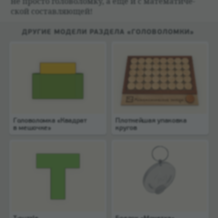
не про­сто голо­во­ломку, а ещё и с матема­ти­че­
ской состав­ляющей!
ДРУГИЕ МОДЕЛИ РАЗДЕЛА «ГОЛОВОЛОМКИ»
Головоломка «Квадрат
Плотнейшая упаковка
в мешочке»
кругов