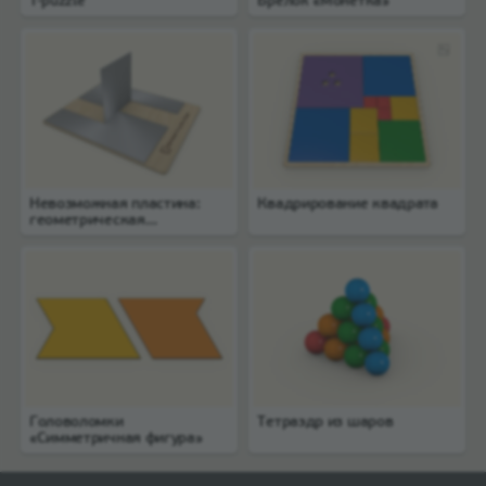
T-puzzle
Брелок «Монетка»
Невозможная пластина:
Квадрирование квадрата
геометрическая
головоломка
Головоломки
Тетраэдр из шаров
«Симметричная фигура»