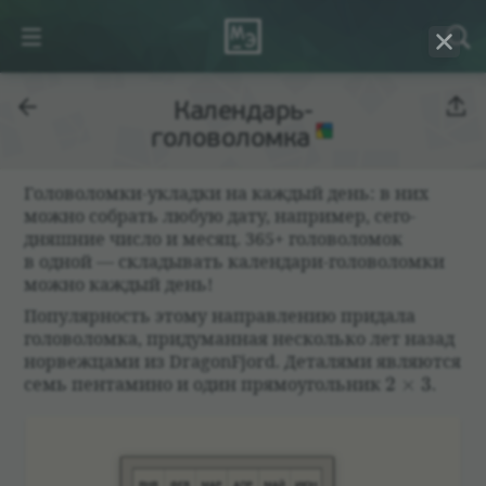
Календарь-
головоломка
Голо­во­ломки-укладки на каж­дый день: в них
можно собрать любую дату, напри­мер, сего­
дняш­ние число и месяц. 365+ голо­во­ломок
в одной — скла­ды­вать кален­дари-голо­во­ломки
можно каж­дый день!
Попу­ляр­ность этому направ­ле­нию при­дала
голо­во­ломка, при­думан­ная несколько лет назад
нор­веж­цами из DragonFjord. Дета­лями являются
2\times 3
семь пен­тамино и один прямо­уголь­ник
2
×
3
.