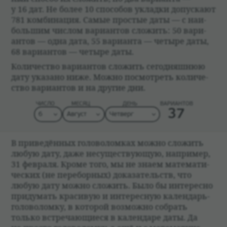
у 16 дат. Не более 10 спо­со­бов укладки допус­кают
781 ком­би­нация. Самые про­стые даты — с наи­
большим чис­лом вари­ан­тов сложить: 50 вари­
ан­тов — одна дата, 55 вари­анта — четыре даты,
68 вари­ан­тов — четыре даты.
Коли­че­ство вари­ан­тов сложить сего­дняш­нюю
дату ука­зано ниже. Можно посмот­реть коли­че­
ство вари­ан­тов и на другие дни.
ЧИСЛО
МЕСЯЦ
ДЕНЬ
ВАРИ­АН­ТОВ
37
В при­ве­дён­ных голо­во­лом­ках можно сложить
любую дату, даже несуще­ствующую, напри­мер,
31 фев­раля. Кроме того, мы не знаем матема­ти­
че­ских (не пере­бор­ных) дока­за­тельств, что
любую дату можно сложить. Было бы инте­ресно
при­думать кра­си­вую и инте­рес­ную кален­дарь-
голо­во­ломку, в кото­рой возможно собрать
только встре­чающи­еся в кален­даре даты. Да