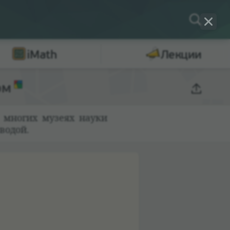
iMath
Лекции
ом
о многих музеях науки
 водой.