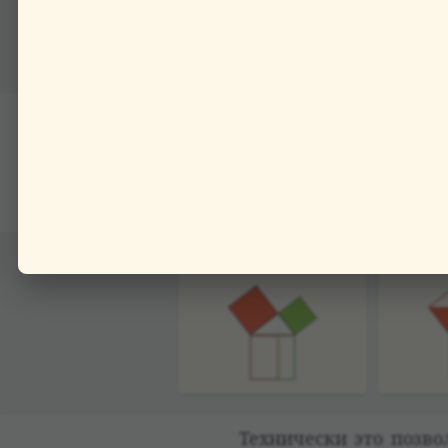
Обра­тим внима­ние ещё
лён на две части пр
из вершины прямого у
по площади равен ква
постро­ен­ному на бол
Тех­ни­че­ски это поз