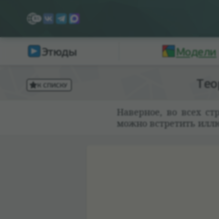
Этюды
Модели
Тео
К СПИСКУ
Навер­ное, во всех с
можно встре­тить иллю­