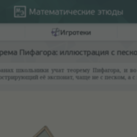
Математические
этюды
Игротеки
рема Пифагора: иллюстрация с песк
тра­нах школь­ники учат тео­рему Пифагора, и в
стри­рующий её экс­по­нат, чаще не с пес­ком, а с