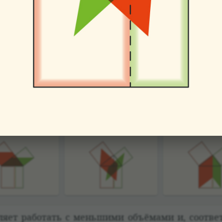
 на одну важ­ную деталь. Квад­рат, постро­ен­ный н
о­долже­нием высоты прямо­уголь­ного тре­уг
гла. Ока­зы­ва­ется, меньший из обра­зо­вавших
д­рату, постро­ен­ному на меньшем катете, а
ьшем катете.
­во­ляет рабо­тать с меньшими объёмами и, соот­в