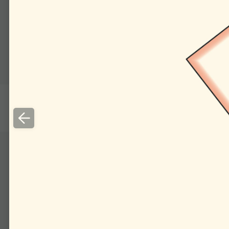
00:00
И в том, и в другом с
речь же идёт про рав
закрытые от взора набл