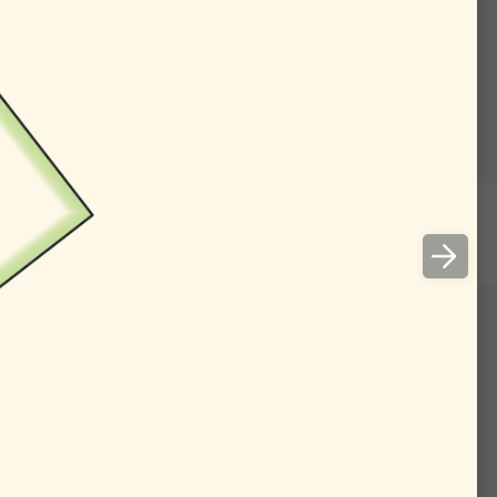
00:53
пол­нены пол­но­стью —
но этому могут помочь
и» песка или воды.