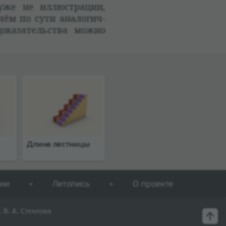
ь уже не иллю­страции,
чём по сути ана­логич­
дока­за­тельства можно
Длина лестницы
ии
Летопись
О проекте
 В. А. Стеклова