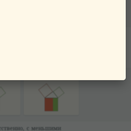
а гипо­те­нузе, раз­де­
оль­ника, опущен­ной
ся прямо­уголь­ни­ков
 больший — квад­рату,
ет­ственно, с меньшими