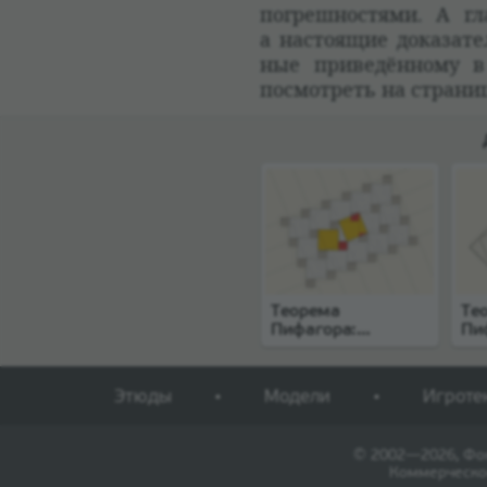
погреш­но­стями. А гл
а насто­ящие дока­за­
ные при­ве­дён­ному в
посмот­реть на стра­н
Теорема
Те
Пифагора:
Пи
мозаика
се
Этюды
Модели
Игроте
© 2002—2026, Фо
Коммерческо