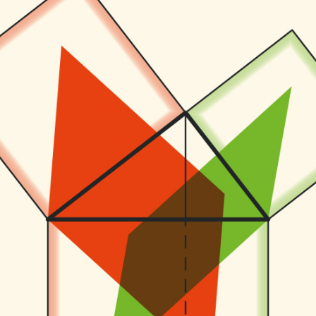
лу­чаях важно сле­дить, чтобы квад­раты были за
ен­ство площа­дей! Тех­ни­че­ски и визу­аль
ю­да­теля полосы между квад­ра­тами с «запа­сам