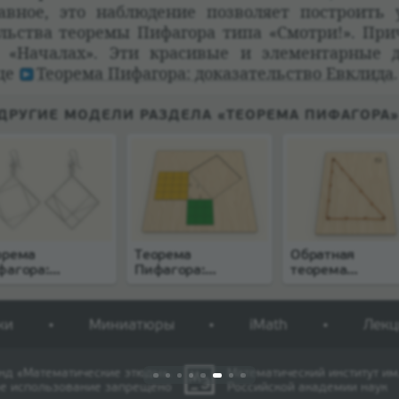
ав­ное, это наблю­де­ние поз­во­ляет постро­ит
тельства тео­ремы Пифагора типа «Смотри!». При­
 «Нача­лах». Эти кра­си­вые и элемен­тар­ные 
ице
Тео­рема Пифагора: дока­за­тельство Евклида
.
ДРУГИЕ МОДЕЛИ РАЗДЕЛА «ТЕОРЕМА ПИФАГОРА»
орема
Теорема
Обратная
фагора:
Пифагора:
теорема
рьги
треугольник 3–4–
Пифагора
5
ки
Миниатюры
iMath
Лекц
нд «Математические этюды».
Математический институт им.
е использование запрещено
Российской академии наук