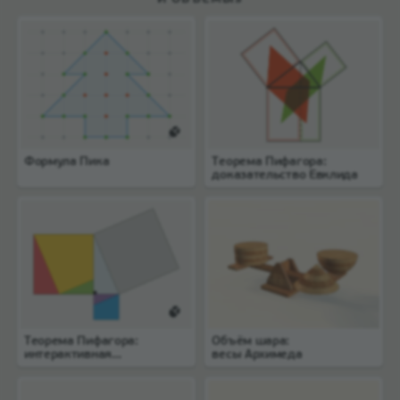
Формула Пика
Теорема Пифагора:
доказательство Евклида
Теорема Пифагора:
Объём шара:
интерактивная
весы Архимеда
головоломка