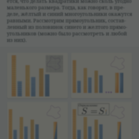
ется, что делать квад­ра­тики можно сколь угодно
маленького размера. Тогда, как гово­рят, в пре­
деле, жёл­тый и синий много­уголь­ники окажутся
рав­ными. Рас­смот­рим прямо­уголь­ник, состав­
лен­ный из поло­ви­нок синего и жел­того прямо­
уголь­ни­ков (можно было рас­смот­реть и любой
из них).