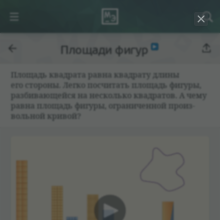
Площади фигур
Площадь квад­рата равна квад­рату длины
его сто­роны. Легко посчи­тать площадь фигуры,
раз­би­вающейся на несколько квад­ра­тов. А чему
равна площадь фигуры, огра­ни­чен­ной про­из­
воль­ной кри­вой?