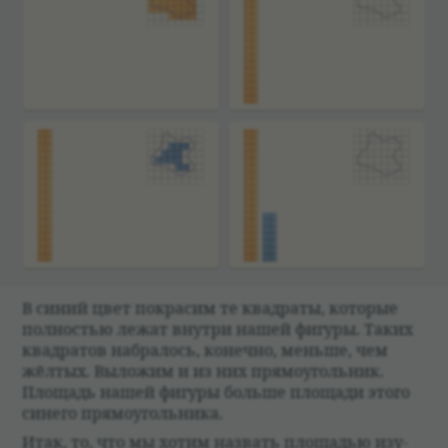
В синий цвет покра­сим те квад­раты, кото­рые
пол­но­стью лежат внутри нашей фигуры. Таких
квад­ра­тов набра­лось, конечно, меньше, чем
жёл­тых. Выложим и из них прямо­уголь­ник.
Площадь нашей фигуры больше площади этого
синего прямо­уголь­ника.
Итак, то, что мы хотим назвать площа­дью изу­