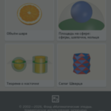
Объём шара
Площадь на сфере:
сферы, шапочки, кольца
Теорема о косточке
Сапог Шварца
© 2002—2026, Фонд «Математические этюды».
Коммерческое использование запрещено