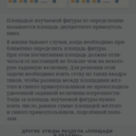
Площа­дью изу­ча­емой фигуры по опре­де­ле­нию
назы­ва­ется площадь двуцвет­ного прямо­уголь­
ника.
В жизни бывают слу­чаи, когда необ­хо­димо при­
ближённо опре­де­лить площадь фигуры.
При этом посчи­тан­ная площадь должна отли­
чаться от насто­ящей не больше чем на неко­то­
рую задан­ную вели­чину. Для реше­ния этой
задачи необ­хо­димо взять сетку из таких квад­ра­
ти­ков, чтобы раз­ница между площа­дями жёл­
того и синего прямо­уголь­ни­ков не пре­вос­хо­дила
удво­ен­ной задан­ной вели­чины погреш­но­сти.
Тогда за площадь изу­ча­емой фигуры нужно
взять число, рав­ное сумме площа­дей жёл­того
и синего прямо­уголь­ни­ков, поде­лён­ной попо­
лам.
ДРУГИЕ ЭТЮДЫ РАЗДЕЛА «ПЛОЩАДИ
И ОБЪЁМЫ»