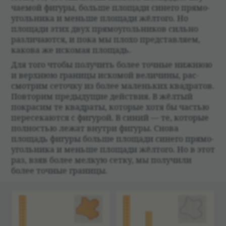
ча­емой фигуры, больше площади синего прямо­
уголь­ника и меньше площади жёл­того. Но
площади этих двух прямо­уголь­ни­ков сильно
раз­ли­чаются, и пока мы плохо пред­став­ляем,
какова же иско­мая площадь.
Для того чтобы полу­чить более точ­ные ниж­нюю
и верх­нюю гра­ницы искомой вели­чины, рас­
смот­рим сеточку из более маленьких квад­ра­тов.
Повто­рим преды­дущие действия. В жёл­тый
покра­сим те квад­раты, кото­рые хотя бы частью
пере­се­каются с фигу­рой. В синий — те, кото­рые
пол­но­стью лежат внутри фигуры. Снова
площадь фигуры больше площади синего прямо­
уголь­ника и меньше площади жёл­того. Но в этот
раз, взяв более мел­кую сетку, мы полу­чили
более точ­ные гра­ницы.