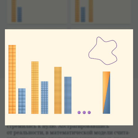
Рас­смат­ри­вая ещё более мел­кую сетку, мы полу­
чим еще более точ­ные верх­нюю и ниж­нюю гра­
ницы площади изу­ча­емой фигуры.
Будем про­должать уменьшать ячейки сетки,
делая их всё мельче и мельче так, чтобы сто­
рона квад­ра­ти­ков, из кото­рых она состав­лена,
стреми­лась к нулю. Абстраги­ро­вавшись
от реаль­но­сти, в матема­ти­че­ской модели счи­та­