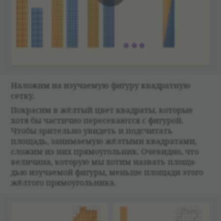
00:00
Наложим на изу­ча­емую фигуру квад­рат­ную
сетку.
Покра­сим в жёл­тый цвет квад­раты, кото­рые
хотя бы частично пере­се­каются с фигу­рой.
Чтобы зри­тельно уви­деть и под­счи­тать
площадь, занима­емую жёл­тыми квад­ра­тами,
сложим из них прямо­уголь­ник. Оче­видно, что
вели­чина, кото­рую мы хотим назвать площа­
дью изу­ча­емой фигуры, меньше площади этого
жёл­того прямо­уголь­ника.