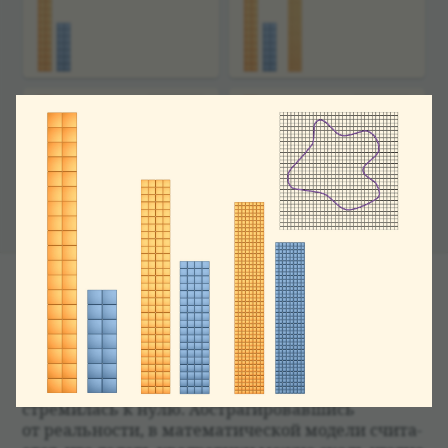
Рас­смат­ри­вая ещё более мел­кую сетку, мы полу­
чим еще более точ­ные верх­нюю и ниж­нюю гра­
ницы площади изу­ча­емой фигуры.
Будем про­должать уменьшать ячейки сетки,
делая их всё мельче и мельче так, чтобы сто­
рона квад­ра­ти­ков, из кото­рых она состав­лена,
стреми­лась к нулю. Абстраги­ро­вавшись
от реаль­но­сти, в матема­ти­че­ской модели счи­та­