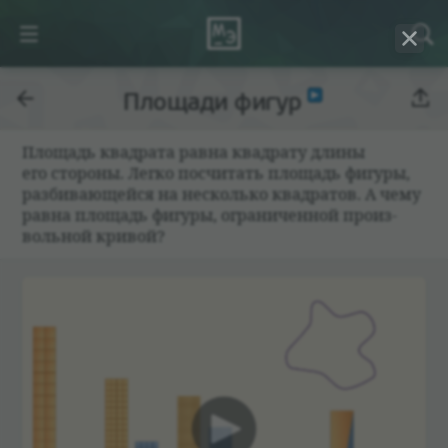
Площади фигур
Площадь квад­рата равна квад­рату длины
его сто­роны. Легко посчи­тать площадь фигуры,
раз­би­вающейся на несколько квад­ра­тов. А чему
равна площадь фигуры, огра­ни­чен­ной про­из­
воль­ной кри­вой?