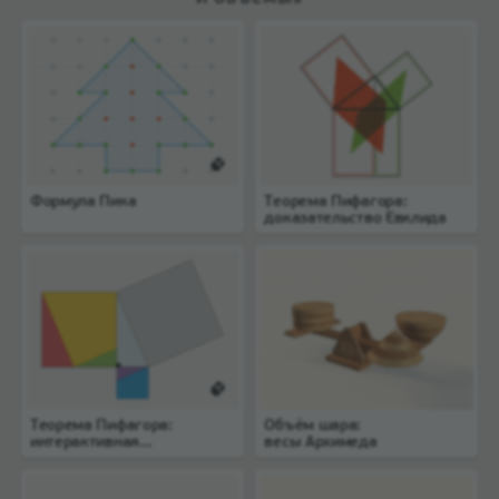
Формула Пика
Теорема Пифагора:
доказательство Евклида
Теорема Пифагора:
Объём шара:
интерактивная
весы Архимеда
головоломка