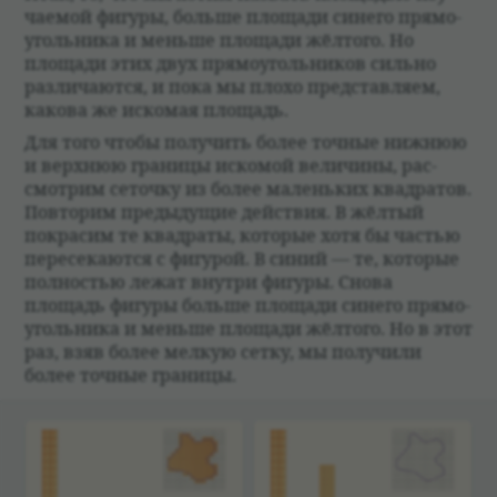
ча­емой фигуры, больше площади синего прямо­
уголь­ника и меньше площади жёл­того. Но
площади этих двух прямо­уголь­ни­ков сильно
раз­ли­чаются, и пока мы плохо пред­став­ляем,
какова же иско­мая площадь.
Для того чтобы полу­чить более точ­ные ниж­нюю
и верх­нюю гра­ницы искомой вели­чины, рас­
смот­рим сеточку из более маленьких квад­ра­тов.
Повто­рим преды­дущие действия. В жёл­тый
покра­сим те квад­раты, кото­рые хотя бы частью
пере­се­каются с фигу­рой. В синий — те, кото­рые
пол­но­стью лежат внутри фигуры. Снова
площадь фигуры больше площади синего прямо­
уголь­ника и меньше площади жёл­того. Но в этот
раз, взяв более мел­кую сетку, мы полу­чили
более точ­ные гра­ницы.