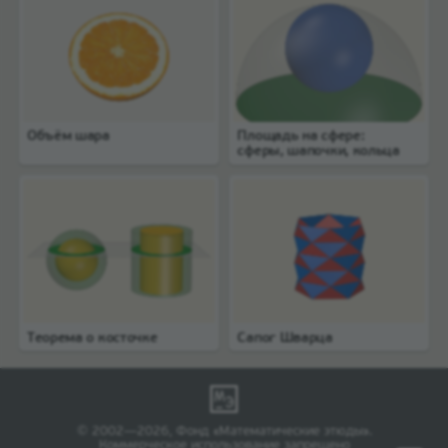
Объём шара
Площадь на сфере:
сферы, шапочки, кольца
Теорема о косточке
Сапог Шварца
© 2002—2026, Фонд «Математические этюды».
Коммерческое использование запрещено