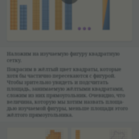
00:00
Наложим на изу­ча­емую фигуру квад­рат­ную
сетку.
Покра­сим в жёл­тый цвет квад­раты, кото­рые
хотя бы частично пере­се­каются с фигу­рой.
Чтобы зри­тельно уви­деть и под­счи­тать
площадь, занима­емую жёл­тыми квад­ра­тами,
сложим из них прямо­уголь­ник. Оче­видно, что
вели­чина, кото­рую мы хотим назвать площа­
дью изу­ча­емой фигуры, меньше площади этого
жёл­того прямо­уголь­ника.