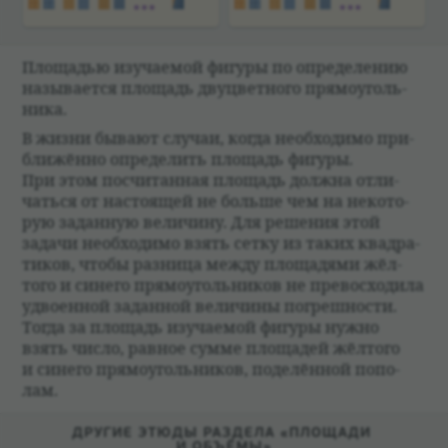
Площа­дью изу­ча­емой фигуры по опре­де­ле­нию
назы­ва­ется площадь двуцвет­ного прямо­уголь­
ника.
В жизни бывают слу­чаи, когда необ­хо­димо при­
ближённо опре­де­лить площадь фигуры.
При этом посчи­тан­ная площадь должна отли­
чаться от насто­ящей не больше чем на неко­то­
рую задан­ную вели­чину. Для реше­ния этой
задачи необ­хо­димо взять сетку из таких квад­ра­
ти­ков, чтобы раз­ница между площа­дями жёл­
того и синего прямо­уголь­ни­ков не пре­вос­хо­дила
удво­ен­ной задан­ной вели­чины погреш­но­сти.
Тогда за площадь изу­ча­емой фигуры нужно
взять число, рав­ное сумме площа­дей жёл­того
и синего прямо­уголь­ни­ков, поде­лён­ной попо­
лам.
ДРУГИЕ ЭТЮДЫ РАЗДЕЛА «ПЛОЩАДИ
И ОБЪЁМЫ»