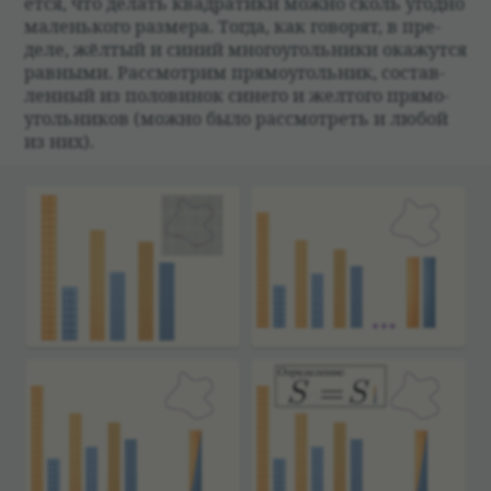
ется, что делать квад­ра­тики можно сколь угодно
маленького размера. Тогда, как гово­рят, в пре­
деле, жёл­тый и синий много­уголь­ники окажутся
рав­ными. Рас­смот­рим прямо­уголь­ник, состав­
лен­ный из поло­ви­нок синего и жел­того прямо­
уголь­ни­ков (можно было рас­смот­реть и любой
из них).