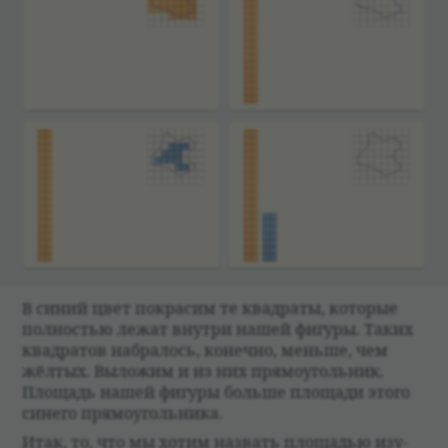
В синий цвет покра­сим те квад­раты, кото­рые
пол­но­стью лежат внутри нашей фигуры. Таких
квад­ра­тов набра­лось, конечно, меньше, чем
жёл­тых. Выложим и из них прямо­уголь­ник.
Площадь нашей фигуры больше площади этого
синего прямо­уголь­ника.
Итак, то, что мы хотим назвать площа­дью изу­