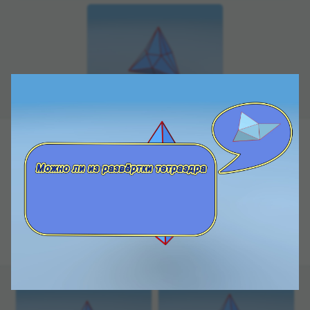
Под­счи­таем объём полу­чившегося многогран­
ника. Для этого разо­бьём его на части. Полу­чен­
ный многогран­ник состоит из четырёх оди­на­ко­
вых шести­уголь­ных пирами­док и фигуры, кото­
рая явля­ется усе­чён­ным тет­раэд­ром. Чтобы
проще посчи­тать объём, доба­вим усе­чён­ные
у тет­раэдра углы — маленькие тет­раэдры, а от
полу­чившегося зна­че­ния объёма отнимем
объём добав­лен­ных кусоч­ков.