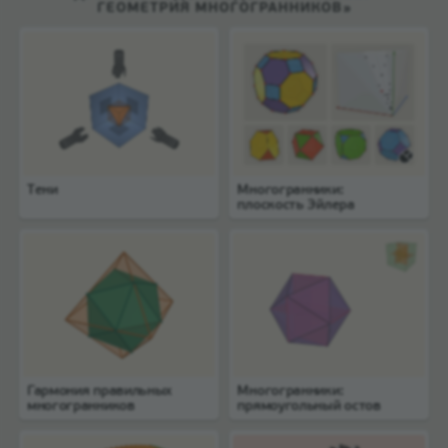
ГЕОМЕТРИЯ МНОГОГРАННИКОВ»
Тени
Многогранники:
плоскость Эйлера
Гармония правильных
Многогранники:
многогранников
прямоугольный остов