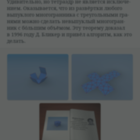
Уди­ви­тельно, но тет­раэдр не явля­ется исклю­че­
нием. Ока­зы­ва­ется, что из раз­вёртки любого
выпук­лого многогран­ника с тре­уголь­ными гра­
нями можно сде­лать невыпук­лый многогран­
ник с бóльшим объёмом. Эту тео­рему дока­зал
в 1996 году Д. Бли­кер и при­вёл алго­ритм, как это
делать.