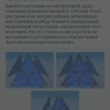
Давайте про­сле­дим за кон­струкцией, пред­
ложен­ной Дэви­дом Бли­ке­ром в 1996 году. Раз­ве­
дём грани и на каж­дой доба­вим допол­ни­тель­
ные вершины и рёбра. Возьмём цен­траль­ный
пра­виль­ный тре­уголь­ник, опре­де­лён­ный соот­
ноше­нием, что его сто­рона в два раза больше
рас­сто­я­ния от его вершины до сто­роны грани.
Про­ве­дём допол­ни­тель­ные рёбра.