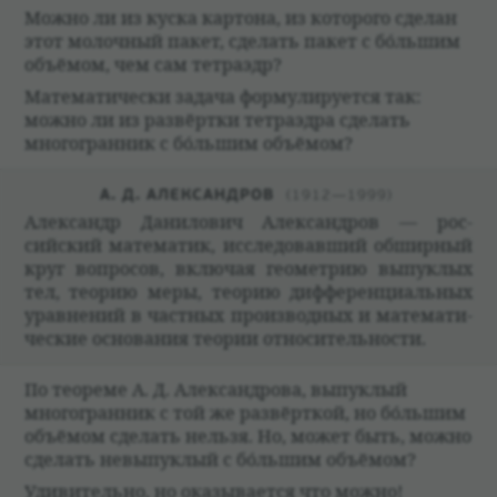
Можно ли из куска кар­тона, из кото­рого сде­лан
этот молоч­ный пакет, сде­лать пакет с бóльшим
объёмом, чем сам тет­раэдр?
Матема­ти­че­ски задача форму­ли­ру­ется так:
можно ли из раз­вёртки тет­раэдра сде­лать
многогран­ник с бóльшим объёмом?
А. Д. АЛЕК­САН­ДРОВ
1912—1999
Алек­сандр Дани­ло­вич Алек­сан­дров — рос­
сийский матема­тик, иссле­до­вавший обшир­ный
круг вопро­сов, вклю­чая геомет­рию выпук­лых
тел, тео­рию меры, тео­рию диффе­ренци­аль­ных
урав­не­ний в част­ных про­из­вод­ных и матема­ти­
че­ские осно­ва­ния тео­рии отно­си­тель­но­сти.
По тео­реме А. Д. Алек­сан­дрова, выпук­лый
многогран­ник с той же раз­вёрт­кой, но бóльшим
объёмом сде­лать нельзя. Но, может быть, можно
сде­лать невыпук­лый с бóльшим объёмом?
Уди­ви­тельно, но ока­зы­ва­ется что можно!