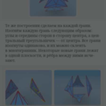
Те же постро­е­ния сде­лаем на каж­дой грани.
Изогнём каж­дую грань сле­дующим обра­зом:
углы и сере­дины сто­рон в сто­рону цен­тра, а цен­
траль­ный тре­уголь­ни­чек — от цен­тра. Все грани
изогнуты оди­на­ково, и их можно скле­ить
в многогран­ник. Неко­то­рые новые грани лежат
в одной плос­ко­сти, и рёбра между ними исче­
зают.