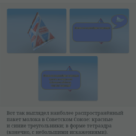
Вот так выгля­дел наи­бо­лее рас­про­стра­нён­ный
пакет молока в Совет­ском Cоюзе: крас­ные
и синие тре­уголь­ники; в форме тет­раэдра
(конечно, с небольшими искаже­ни­ями).