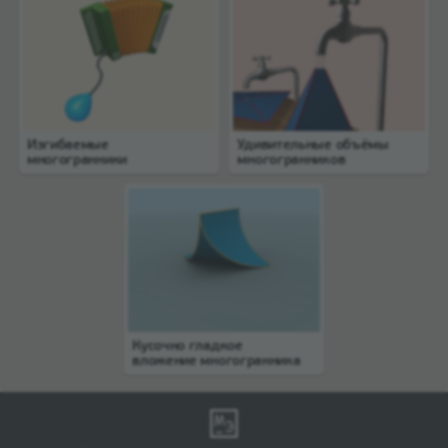
Изгибаемые
Удивительные объёмы
многогранники
многогранников
Кусочно гладкое
вложение многогранника