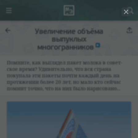
Увеличение объёма
выпуклых
многогранников
Пом­ните, как выгля­дел пакет молока в совет­
ское время? Уди­ви­тельно, что вся страна
покупала эти пакеты почти каж­дый день на
про­тяже­нии более 20 лет, но мало кто сей­час
пом­нит точно, что на них было нари­со­вано...