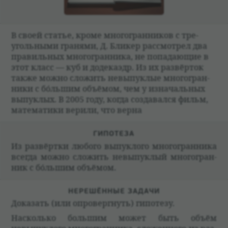
В своей ста­тье, кроме многогран­ни­ков с тре­
уголь­ными гра­нями, Д. Бли­кер рас­смот­рел два
пра­виль­ных многогран­ника, не попа­дающие в
этот класс — куб и доде­каэдр. Из их раз­вёр­ток
также можно сложить невыпук­лые многогран­
ники с бóльшим объёмом, чем у изна­чаль­ных
выпук­лых. В 2005 году, когда созда­вался фильм,
матема­тики верили, что верна
ГИПО­ТЕЗА
Из раз­вёртки любого выпук­лого многогран­ника
все­гда можно сложить невыпук­лый многогран­
ник с бóльшим объёмом.
НЕРЕШЁН­НЫЕ ЗАДАЧИ
Дока­зать (или опро­верг­нуть) гипо­тезу.
Насколько большим может быть объём