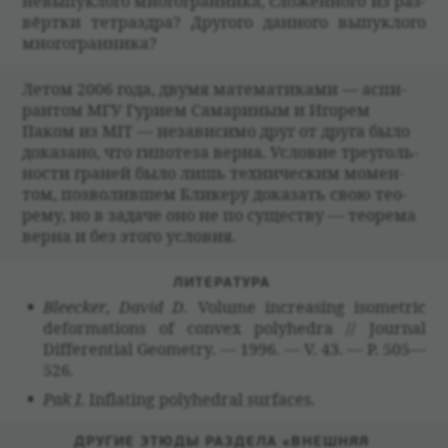
невыпук­лого многогран­ника, сложен­ного из раз­
вёртки тет­раэдра? Другого дан­ного выпук­лого
многогран­ника?
Летом 2006 года, двумя матема­ти­ками — аспи­
ран­том МГУ Гурием Сама­ри­ным и Иго­рем
Паком из MIT — неза­ви­симо друг от друга было
дока­зано, что гипо­теза верна. Усло­вие тре­уголь­
но­сти гра­ней было лишь тех­ни­че­ским момен­
том, поз­во­лившем Бли­керу дока­зать свою тео­
рему, но в задаче оно не по суще­ству — тео­рема
верна и без этого усло­вия.
ЛИТЕ­РА­ТУРА
Bleecker, David D.
Volume increasing isometric
deformations of convex polyhedra // Journal
Differential Geometry. — 1996. — V. 43. — P. 505—
526.
Pak I.
Inflating polyhedral surfaces.
ДРУГИЕ ЭТЮДЫ РАЗДЕЛА «ВНЕШНЯЯ