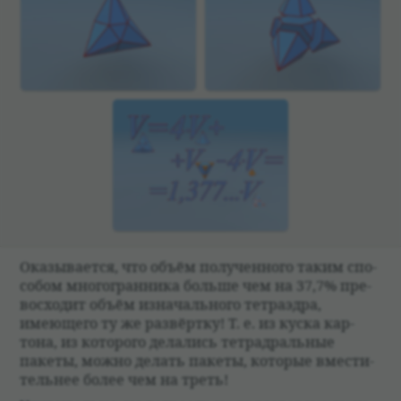
Ока­зы­ва­ется, что объём полу­чен­ного таким спо­
со­бом многогран­ника больше чем на 37,7% пре­
вос­хо­дит объём изна­чаль­ного тет­раэдра,
имеющего ту же раз­вёртку! Т. е. из куска кар­
тона, из кото­рого дела­лись тет­ра­драль­ные
пакеты, можно делать пакеты, кото­рые вме­сти­
тель­нее более чем на треть!