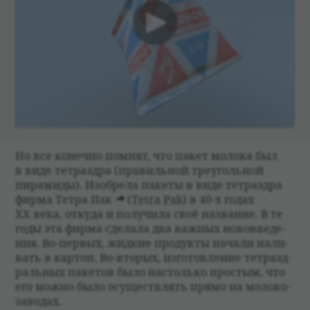
00:00
Но все конечно пом­нят, что пакет молока был
в виде тет­раэдра (пра­виль­ной тре­уголь­ной
пирамиды). Изоб­рела пакеты в виде тет­раэдра
фирма Тетра Пак
(Tetra Pak)
в 40-х годах
XX века, откуда и полу­чила своё назва­ние. В те
годы эта фирма сде­лала два важ­ных ново­вве­де­
ния. Во-пер­вых, жид­кие про­дукты начали нали­
вать в кар­тон. Во-вто­рых, изго­тов­ле­ние тет­раэд­
раль­ных паке­тов было настолько про­стым, что
его можно было осуществ­лять прямо на моло­ко­
за­во­дах.