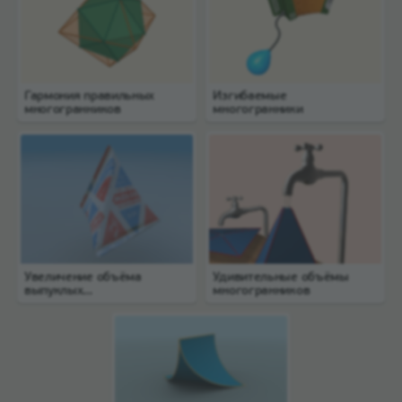
Гармония правильных
Изгибаемые
многогранников
многогранники
Увеличение объёма
Удивительные объёмы
выпуклых
многогранников
многогранников