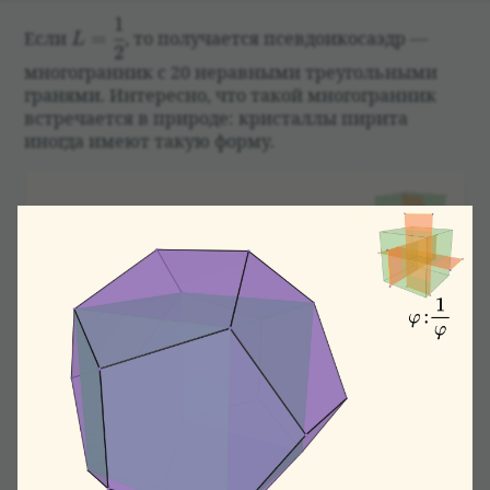
1
L=\dfrac12
Если
=
, то полу­ча­ется псев­до­и­ко­саэдр —
L
2
многогран­ник с 20 нерав­ными тре­уголь­ными
гра­нями. Инте­ресно, что такой многогран­ник
встре­ча­ется в при­роде: кри­сталлы пирита
иногда имеют такую форму.