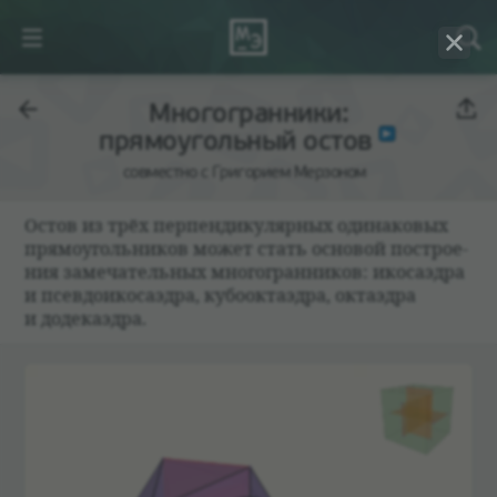
Многогранники:
прямоугольный остов
совместно с Григорием Мерзоном
Остов из трёх перпен­ди­ку­ляр­ных оди­на­ко­вых
прямо­уголь­ни­ков может стать осно­вой постро­е­
ния заме­ча­тель­ных многогран­ни­ков: ико­саэдра
и псев­до­и­ко­саэдра, кубо­ок­таэдра, октаэдра
и доде­каэдра.