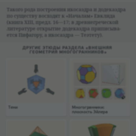
Такого рода постро­е­ния ико­саэдра и доде­каэдра
по суще­ству вос­хо­дят к «Нача­лам» Евклида
(книга XIII, предл. 16—17; в древ­негре­че­ской
лите­ра­туре открытие доде­каэдра при­пи­сы­ва­
ется Пифагору, а ико­саэдра — Теэтету).
ДРУГИЕ ЭТЮДЫ РАЗДЕЛА «ВНЕШНЯЯ
ГЕОМЕТРИЯ МНОГОГРАННИКОВ»
Тени
Многогранники:
плоскость Эйлера