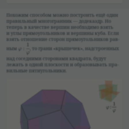
Похожим спо­со­бом можно постро­ить ещё один
пра­виль­ный многогран­ник — доде­каэдр. Но
теперь в каче­стве вершин необ­хо­димо взять
и углы прямо­уголь­ни­ков и вершины куба. Если
взять отноше­ние сто­рон прямо­уголь­ни­ков рав­
1
\varphi:\dfrac1\varphi
ным
:
,
то грани «крыше­чек», над­стро­ен­ных
φ
φ
над сосед­ними сто­ро­нами квад­рата, будут
лежать в одной плос­ко­сти и обра­зо­вы­вать пра­
виль­ные пяти­уголь­ники.