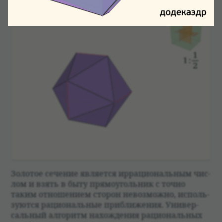
Золо­тое сече­ние явля­ется ирраци­о­наль­ным чис­
лом и взять в быту прямо­уголь­ник с точно
таким отноше­нием сто­рон невозможно, исполь­
зуются раци­о­наль­ные при­ближе­ния. Уни­вер­
саль­ный алго­ритм нахож­де­ния раци­о­наль­ных