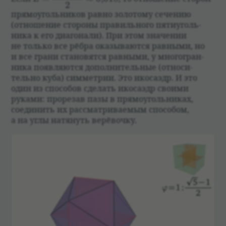
2
прямо­уголь­ни­ков равно золо­тому сече­нию
(отноше­ние сто­роны пра­виль­ного пяти­уголь­
ника к его диаго­нали). При этом зна­че­нии
не только все рёбра ока­зы­ваются рав­ными, но
и все грани ста­но­вятся рав­ными, у многогран­
ника появ­ляются допол­ни­тель­ные (отно­си­
тельно куба) симмет­рии. Это ико­саэдр. И это
один из спо­со­бов сде­лать ико­саэдр сво­ими
руками: про­ре­зав пазы в прямо­уголь­ни­ках,
соеди­нить их рас­смат­ри­ва­емым спо­со­бом,
а на углы натя­нуть верё­вочку.