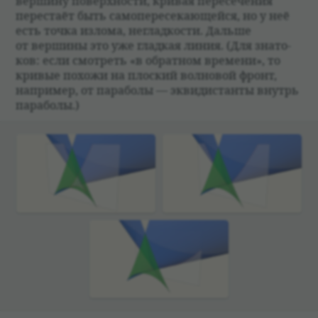
вершину поверх­но­сти, кри­вая пере­се­че­ния
пере­стаёт быть самопе­ре­се­кающейся, но у неё
есть точка излома, неглад­ко­сти. Дальше
от вершины это уже глад­кая линия. (Для зна­то­
ков: если смот­реть «в обрат­ном времени», то
кри­вые похожи на плос­кий вол­но­вой фронт,
напри­мер, от пара­болы — экви­ди­станты внутрь
пара­болы.)