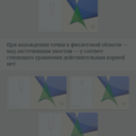
При нахож­де­нии точки в фио­ле­то­вой обла­сти —
над ласточ­ки­ным хво­стом — у соот­вет­
ствующего урав­не­ния действи­тель­ных кор­ней
нет.