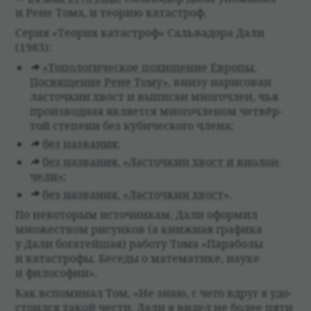
и Рене Тома, и тео­рию ката­строф.
Серия «Тео­рия ката­строф» Саль­ва­дора Дали
(1983):
«Топо­логи­че­ское похище­ние Европы.
Посвяще­ние Рене Тому»
, внизу нари­со­ван
ласточ­кин хвост и выпи­сан много­член, чья
про­из­вод­ная явля­ется много­чле­ном чет­вёр­
той степени без куби­че­ского члена;
без назва­ния
;
без назва­ния, «Ласточ­кин хвост и вио­лон­
чели»
;
без назва­ния, «Ласточ­кин хвост»
.
По неко­то­рым источ­ни­кам, Дали оформил
множе­ством рисун­ков (а книж­ная графика
у Дали бога­тейшая) работу Тома «Пара­болы
и ката­строфы. Беседы о матема­тике, науке
и фило­софии».
Как вспоми­нал Том, «Не знаю, с чего вдруг я удо­
сто­ился такой чести. Дали я видел не более пяти