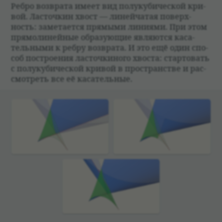
Ребро воз­врата имеет вид полу­ку­би­че­ской кри­
вой. Ласточ­кин хвост — линей­ча­тая поверх­
ность: заме­та­ется прямыми лини­ями. При этом
прямо­ли­ней­ные обра­зующие являются каса­
тель­ными к ребру воз­врата. И это ещё один спо­
соб постро­е­ния ласточ­ки­ного хво­ста: стар­то­вать
с полу­ку­би­че­ской кри­вой в про­стран­стве и рас­
смот­реть все её каса­тель­ные.