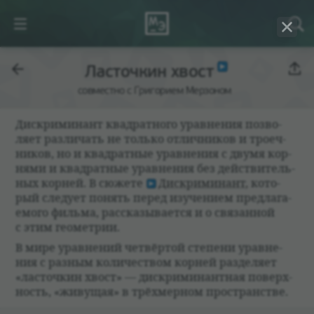
Ласточкин хвост
совместно с Григорием Мерзоном
Дис­кри­ми­нант квад­рат­ного урав­не­ния поз­во­
ляет раз­ли­чать не только отлич­ни­ков и тро­еч­
ни­ков, но и квад­рат­ные урав­не­ния с двумя кор­
нями и квад­рат­ные урав­не­ния без действи­тель­
ных кор­ней. В сюжете
Дис­кри­ми­нант
, кото­
рый сле­дует понять перед изу­че­нием пред­лага­
емого фильма, рас­ска­зы­ва­ется и о свя­зан­ной
с этим геомет­рии.
В мире урав­не­ний чет­вёр­той степени урав­не­
ния с раз­ным коли­че­ством кор­ней раз­де­ляет
«ласточ­кин хвост» — дис­кри­ми­нант­ная поверх­
ность, «живущая» в трёхмер­ном про­стран­стве.