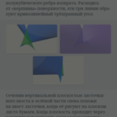
полу­ку­би­че­ского ребра воз­врата. Рас­хо­дясь
от «вершины» поверх­но­сти, эти три линии обра­
зуют кри­во­ли­ней­ный трёхгран­ный угол.
Сече­ния вер­ти­каль­ной плос­ко­стью ласточ­ки­
ного хво­ста в зелё­ной части снова похожи
на хвост ласточки, когда её рисуют на плос­ком
листе бумаги. Когда плос­кость про­хо­дит через