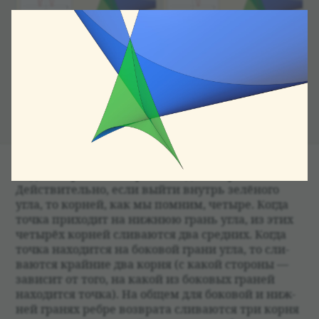
Ребро воз­врата соот­вет­ствует много­чле­нам
с одним трой­ным кор­нем и одним про­стым.
Действи­тельно, если выйти внутрь зелё­ного
угла, то кор­ней, как мы пом­ним, четыре. Когда
точка при­хо­дит на ниж­нюю грань угла, из этих
четырёх кор­ней сли­ваются два сред­них. Когда
точка нахо­дится на боко­вой грани угла, то сли­
ваются край­ние два корня (с какой сто­роны —
зави­сит от того, на какой из боко­вых гра­ней
нахо­дится точка). На общем для боко­вой и ниж­
ней гра­нях ребре воз­врата сли­ваются три корня