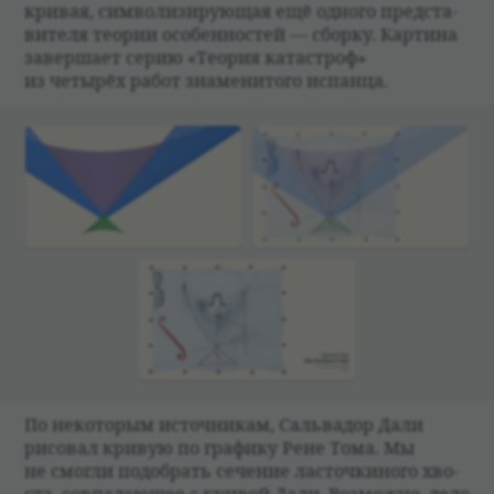
кри­вая, сим­во­ли­зи­рующая ещё одного пред­ста­
ви­теля тео­рии осо­бен­но­стей — сборку. Кар­тина
завершает серию «Тео­рия ката­строф»
из четырёх работ знаме­ни­того испанца.
По неко­то­рым источ­ни­кам, Саль­ва­дор Дали
рисо­вал кри­вую по графику Рене Тома. Мы
не смогли подо­брать сече­ние ласточ­ки­ного хво­