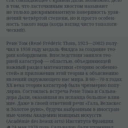
ста, совпа­дающее с кри­вой Дали. Возможно, дело
в том, что ласточ­ки­ным хво­стом назы­вают
не только дис­кри­ми­нант­ную поверх­ность урав­
не­ний чет­вёр­той степени, но и про­сто осо­бен­
ность такого вида (когда взгляд чисто топо­логи­
че­ский).
Рене Том (René Frédéric Thom, 1923—2002) полу­
чил в 1958 году медаль Фил­дса за созда­ние тео­
рии кобор­дизмов. Впо­след­ствии занялся тео­
рией ката­строф — обла­стью, объеди­няющей
важ­ный раз­дел матема­тики «тео­рию осо­бен­но­
стей» и при­ложе­ния этой тео­рии к объяс­не­нию
явле­ний окружающего нас мира. В 60—70-х годах
XX века тео­рия ката­строф была чрезмерно попу­
лярна. Состо­я­лась встреча Рене Тома и Саль­ва­
дора Дали, ока­завшая на испанца большое вли­я­
ние. Даже в своей ответ­ной речи «Гала, Велас­кес
и Золо­тое руно», будучи выбран­ным в ино­стран­
ные члены Ака­демии изящ­ных искусств
(Académie des beaux-arts) Инсти­тута Франции
24 мая 1978 года
, Саль­ва­дор Дали упоми­нал