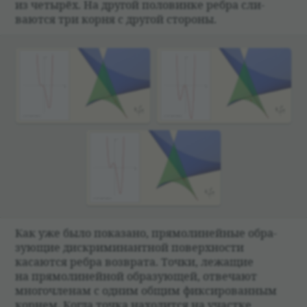
из четырёх. На дру­гой поло­винке ребра сли­
ваются три корня с дру­гой сто­роны.
Как уже было пока­зано, прямо­ли­ней­ные обра­
зующие дис­кри­ми­нант­ной поверх­но­сти
касаются ребра воз­врата. Точки, лежащие
на прямо­ли­ней­ной обра­зующей, отве­чают
много­чле­нам с одним общим фик­си­ро­ван­ным
кор­нем. Когда точка нахо­дится на участке