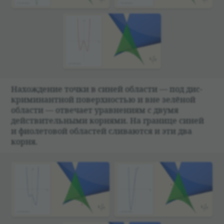
Нахож­де­ние точки в синей обла­сти — под дис­
кри­ми­нант­ной поверх­но­стью и вне зелё­ной
обла­сти — отве­чает урав­не­ниям с двумя
действи­тель­ными кор­нями. На гра­нице синей
и фио­ле­то­вой обла­стей сли­ваются и эти два
корня.