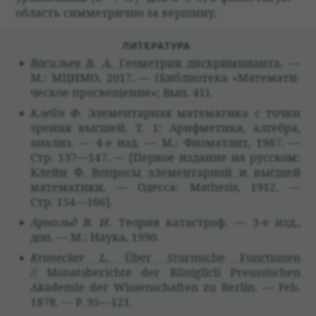
область симмет­рично за вершину.
ЛИТЕ­РА­ТУРА
Васи­льев В. А.
Геомет­рия дис­кри­ми­нанта.
—
М.: МЦНМО, 2017. — (Биб­лио­тека «Матема­ти­
че­ское про­свеще­ние»; Вып. 41).
Клейн Ф.
Элемен­тар­ная матема­тика с точки
зре­ния высшей. Т. 1: Арифме­тика, алгебра,
ана­лиз. — 4-е изд. — М.: Физмат­лит, 1987. —
Стр. 137—147. — [Пер­вое изда­ние на рус­ском:
Клейн Ф. Вопросы элемен­тар­ной и высшей
матема­тики.
— Одесса: Mathesis, 1912. —
Стр. 154—166].
Арнольд В. И.
Тео­рия ката­строф. — 3-е изд.,
доп. — М.: Наука, 1990.
Kronecker L.
Über Sturmsche Functionen
// Monatsberichte der Königlicli Preussischen
Akademie der Wissenschaften zu Berlin. — Feb.
1878. — P. 95—121.