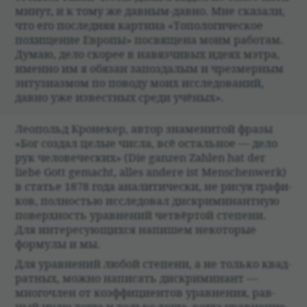
минут, и к тому же дав­ным-давно. Мне ска­зали,
что его послед­няя кар­тина «Топо­логи­че­ское
похище­ние Европы» посвящена моим рабо­там.
Думаю, дело ско­рее в навяз­чи­вых идеях мэтра,
именно им я обя­зан запоз­да­лым и чрезмер­ным
энту­зи­азмом по поводу моих иссле­до­ва­ний,
давно уже извест­ных среди учё­ных».
Леопольд Кро­не­кер, автор знаме­ни­той фразы
«Бог создал целые числа, всё осталь­ное — дело
рук чело­ве­че­ских» (Die ganzen Zahlen hat der
liebe Gott gemacht, alles andere ist Menschenwerk)
в ста­тье 1878 года ана­ли­ти­че­ски, не рисуя графи­
ков, пол­но­стью иссле­до­вал дис­кри­ми­нант­ную
поверх­ность урав­не­ний чет­вёр­той степени.
Для инте­ре­сующихся напишем неко­то­рые
формулы и мы.
Для урав­не­ний любой степени, а не только квад­
рат­ных, можно напи­сать дис­кри­ми­нант —
много­член от коэффици­ен­тов урав­не­ния, рав­
ный нулю тогда и только тогда, когда урав­не­ние