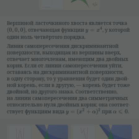
Верши­ной ласточ­ки­ного хво­ста явля­ется точка
(0,0,0)
y=x^4
4
(
0
,
0
,
0
)
, отве­чающая функции
=
, у кото­рой
y
x
один ноль чет­вёр­того порядка.
Линия самопе­ре­се­че­ния дис­кри­ми­нант­ной
поверх­но­сти, выхо­дящая из вершины вверх,
отве­чает много­чле­нам, имеющим два двой­ных
корня. Если от линии самопе­ре­се­че­ния уйти,
оста­ва­ясь на дис­кри­ми­нант­ной поверх­но­сти,
в одну сто­рону, то у урав­не­ния будет один двой­
ной корень, если в другую, — корень будет тоже
двой­ной, но другого знака. Соот­вет­ственно,
на линии самопе­ре­се­че­ния два симмет­рич­ных
отно­си­тельно нуля двой­ных корня; она соот­вет­
y=(x^2+\alpha)^2
\alpha\le
2
2
⩽
ствует функциям вида
=
(
+
)
при
0
.
y
x
α
α