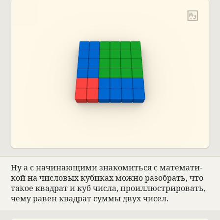
Ну а с начи­нающими зна­комиться с матема­ти­
кой на чис­ло­вых куби­ках можно разо­брать, что
такое квад­рат и куб числа, про­ил­лю­стри­ро­вать,
чему равен квад­рат суммы двух чисел.