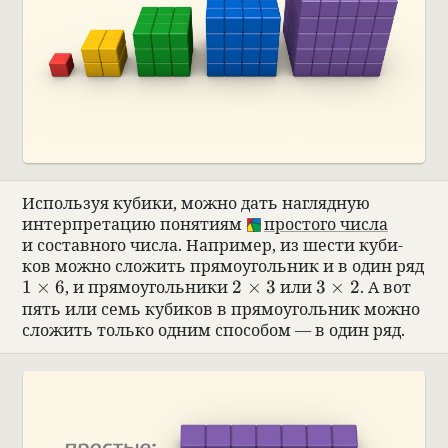
Исполь­зуя кубики, можно дать нагляд­ную
интер­пре­тацию поня­тиям
про­стого числа
и состав­ного числа. Напри­мер, из шести куби­
ков можно сложить прямо­уголь­ник и в один ряд
1\times 6
2\times 3
3\times 2
1
×
6
, и прямо­уголь­ники
2
×
3
или
3
×
2
. А вот
пять или семь куби­ков в прямо­уголь­ник можно
сложить только одним спо­со­бом — в один ряд.