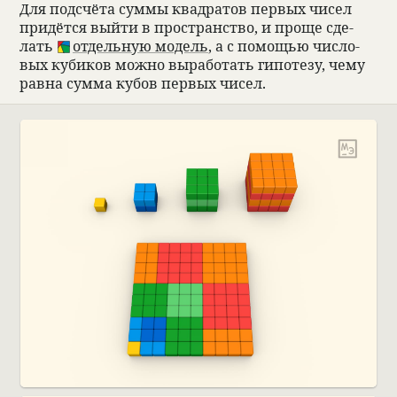
Для под­счёта суммы квад­ра­тов пер­вых чисел
при­дётся выйти в про­стран­ство, и проще сде­
лать
отдель­ную модель
, а с помощью чис­ло­
вых куби­ков можно выра­бо­тать гипо­тезу, чему
равна сумма кубов пер­вых чисел.