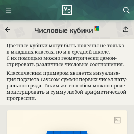
Числовые кубики
Цвет­ные кубики могут быть полезны не только
в млад­ших клас­сах, но и в сред­ней школе.
С их помощью можно геомет­ри­че­ски демон­
стри­ро­вать раз­лич­ные чис­ло­вые соот­ноше­ния.
Клас­си­че­ским при­ме­ром явля­ется визу­а­ли­за­
ция под­счёта Гаус­сом суммы пер­вых чисел нату­
раль­ного ряда. Таким же спо­со­бом можно про­де­
мон­стри­ро­вать и сумму любой арифме­ти­че­ской
прогрес­сии.