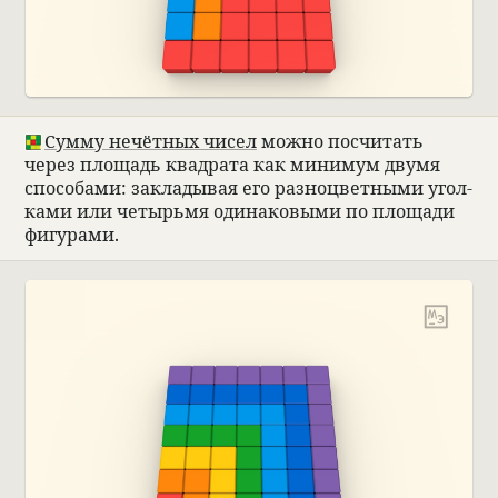
Сумму нечёт­ных чисел
можно посчи­тать
через площадь квад­рата как минимум двумя
спо­со­бами: закла­ды­вая его раз­ноцвет­ными угол­
ками или четырьмя оди­на­ко­выми по площади
фигу­рами.