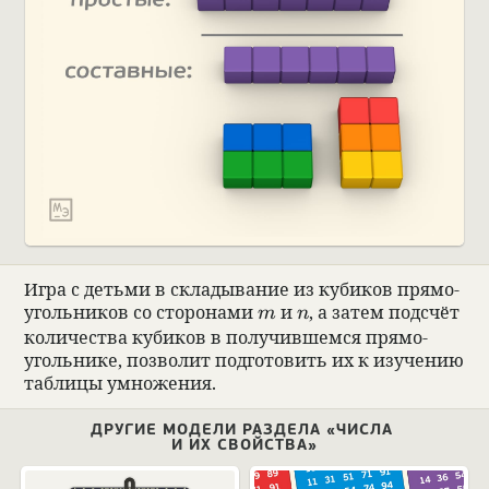
Игра с детьми в скла­ды­ва­ние из куби­ков прямо­
m
n
уголь­ни­ков со сто­ро­нами
и
, а затем под­счёт
m
n
коли­че­ства куби­ков в полу­чившемся прямо­
уголь­нике, поз­во­лит подго­то­вить их к изу­че­нию
таб­лицы умноже­ния.
ДРУГИЕ МОДЕЛИ РАЗДЕЛА «ЧИСЛА
И ИХ СВОЙСТВА»