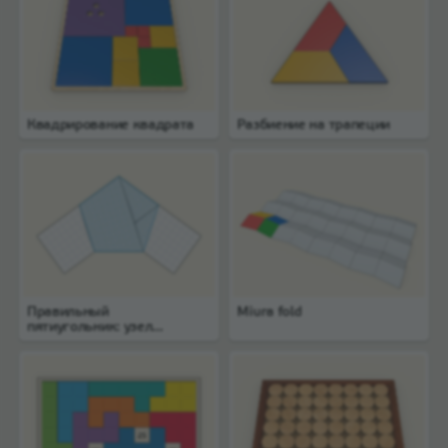
Квадрирование квадрата
Разбиение на трапеции
Правильный
Miura fold
пятиугольник: узел
из полоски бумаги