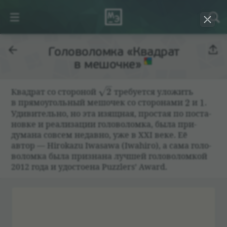
Головоломка «Квадрат
в мешочке»
\sqrt{2}
Квад­рат со сто­ро­ной
2
тре­бу­ется уложить
2
1
в прямо­уголь­ный мешо­чек со сто­ро­нами
2
и
1
.
Уди­ви­тельно, но эта изящ­ная, про­стая по поста­
новке и реа­ли­за­ции голо­во­ломка, была при­
думана совсем недавно, уже в XXI веке. Её
автор — Hirokazu Iwasawa (Iwahiro), а сама голо­
во­ломка была при­знана лучшей голо­во­лом­кой
2012 года и удо­сто­ена Puzzlers’ Award.