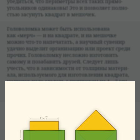
убе­диться, что периметры всех таких прямо­
уголь­ни­ков оди­на­ковы! Это и поз­во­ляет пол­но­
стью засу­нуть квад­рат в мешо­чек.
Голо­во­ломка может быть исполь­зо­вана
как «мерч» — и на квад­рате, и на мешочке
можно что-то напе­ча­тать, а науч­ный суве­нир
удачно выде­лит орга­ни­за­цию или про­ект среди
про­чих. Голо­во­ломку несложно изго­то­вить
самому и поза­ба­вить дру­зей. Сле­дует лишь
учесть, что в зави­симо­сти от толщины мате­ри­
ала, исполь­зу­емого для изго­тов­ле­ния квад­рата,
мешо­чек надо сде­лать с при­пус­ком на 1—2 мм
отно­си­тельно «матема­ти­че­ских» разме­ров.
Наре­заем квад­ра­тики и шьём мешочки!
ЛИТЕ­РА­ТУРА
Hirokazu Iwasawa
. Square in the Bag and Other
Puzzles for Classroom.
ДРУГИЕ МОДЕЛИ РАЗДЕЛА «ГОЛОВОЛОМКИ»