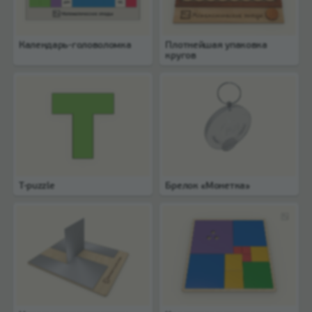
Календарь-головоломка
Плотнейшая упаковка
кругов
T-puzzle
Брелок «Монетка»