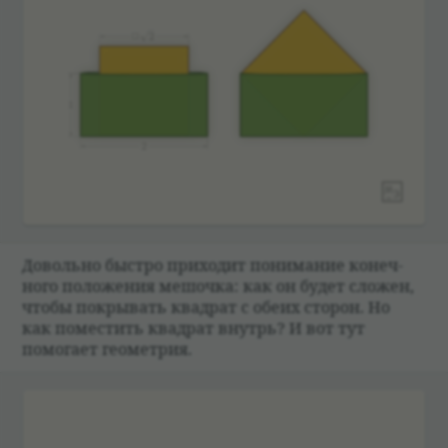
Довольно быстро при­хо­дит понима­ние конеч­
ного положе­ния мешочка: как он будет сложен,
чтобы покры­вать квад­рат с обеих сто­рон. Но
как поме­стить квад­рат внутрь? И вот тут
помогает геомет­рия.