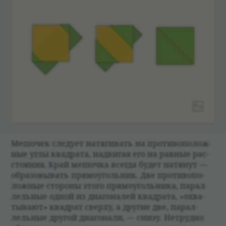
Мешо­чек сле­дует натяги­вать на про­ти­вопо­лож­
ные углы квад­рата, надвигая его на рав­ные рас­
сто­я­ния. Край мешочка все­гда будет натя­нут —
обра­зо­вы­вать прямо­уголь­ник. Две про­ти­вопо­
лож­ные сто­роны этого прямо­уголь­ника, парал­
лель­ные одной из диаго­на­лей квад­рата, «охва­
ты­вают» квад­рат сверху, а другие две, парал­
лель­ные дру­гой диаго­нали, — снизу. Нетрудно