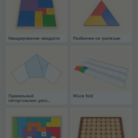
Квадрирование квадрата
Разбиение на трапеции
Правильный
Miura fold
пятиугольник: узел
из полоски бумаги