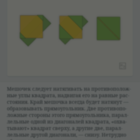
Мешо­чек сле­дует натяги­вать на про­ти­вопо­лож­
ные углы квад­рата, надвигая его на рав­ные рас­
сто­я­ния. Край мешочка все­гда будет натя­нут —
обра­зо­вы­вать прямо­уголь­ник. Две про­ти­вопо­
лож­ные сто­роны этого прямо­уголь­ника, парал­
лель­ные одной из диаго­на­лей квад­рата, «охва­
ты­вают» квад­рат сверху, а другие две, парал­
лель­ные дру­гой диаго­нали, — снизу. Нетрудно