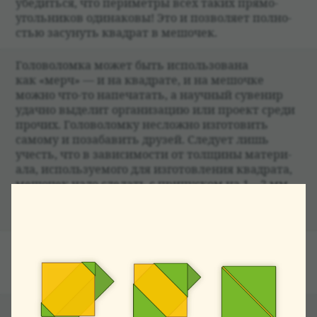
убе­диться, что периметры всех таких прямо­
уголь­ни­ков оди­на­ковы! Это и поз­во­ляет пол­но­
стью засу­нуть квад­рат в мешо­чек.
Голо­во­ломка может быть исполь­зо­вана
как «мерч» — и на квад­рате, и на мешочке
можно что-то напе­ча­тать, а науч­ный суве­нир
удачно выде­лит орга­ни­за­цию или про­ект среди
про­чих. Голо­во­ломку несложно изго­то­вить
самому и поза­ба­вить дру­зей. Сле­дует лишь
учесть, что в зави­симо­сти от толщины мате­ри­
ала, исполь­зу­емого для изго­тов­ле­ния квад­рата,
мешо­чек надо сде­лать с при­пус­ком на 1—2 мм
отно­си­тельно «матема­ти­че­ских» разме­ров.
Наре­заем квад­ра­тики и шьём мешочки!
ЛИТЕ­РА­ТУРА
Hirokazu Iwasawa
. Square in the Bag and Other
Puzzles for Classroom.
ДРУГИЕ МОДЕЛИ РАЗДЕЛА «ГОЛОВОЛОМКИ»