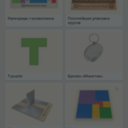
Календарь-головоломка
Плотнейшая упаковка
кругов
T-puzzle
Брелок «Монетка»