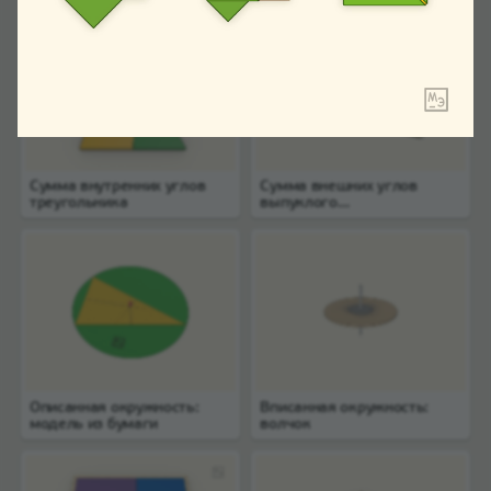
Сумма внутренних углов
Сумма внешних углов
треугольника
выпуклого
многоугольника
Описанная окружность:
Вписанная окружность:
модель из бумаги
волчок