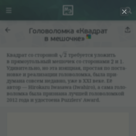
Головоломка «Квадрат
в мешочке»
\sqrt{2}
Квад­рат со сто­ро­ной
2
тре­бу­ется уложить
2
1
в прямо­уголь­ный мешо­чек со сто­ро­нами
2
и
1
.
Уди­ви­тельно, но эта изящ­ная, про­стая по поста­
новке и реа­ли­за­ции голо­во­ломка, была при­
думана совсем недавно, уже в XXI веке. Её
автор — Hirokazu Iwasawa (Iwahiro), а сама голо­
во­ломка была при­знана лучшей голо­во­лом­кой
2012 года и удо­сто­ена Puzzlers’ Award.