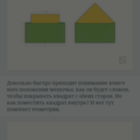
Довольно быстро при­хо­дит понима­ние конеч­
ного положе­ния мешочка: как он будет сложен,
чтобы покры­вать квад­рат с обеих сто­рон. Но
как поме­стить квад­рат внутрь? И вот тут
помогает геомет­рия.