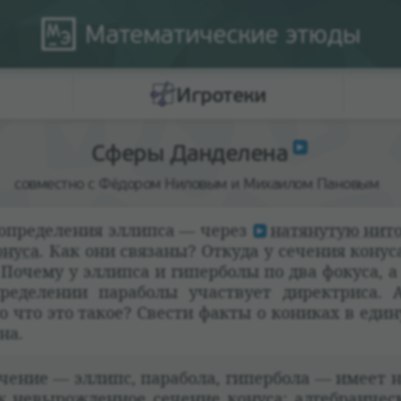
Математические
этюды
Игротеки
Сферы Данделена
совместно с Фёдором Ниловым и Михаилом Пановым
опре­де­ле­ния эллипса — через
натя­ну­тую нит
онуса
. Как они свя­заны? Откуда у сече­ния конус
очему у эллипса и гипер­болы по два фокуса, а
пре­де­ле­нии пара­болы участ­вует дирек­триса.
то что это такое? Све­сти факты о кони­ках в еди­н
на.
ече­ние — эллипс, пара­бола, гипер­бола — имеет н
к невырож­ден­ное сече­ние конуса; алгеб­ра­и­че­