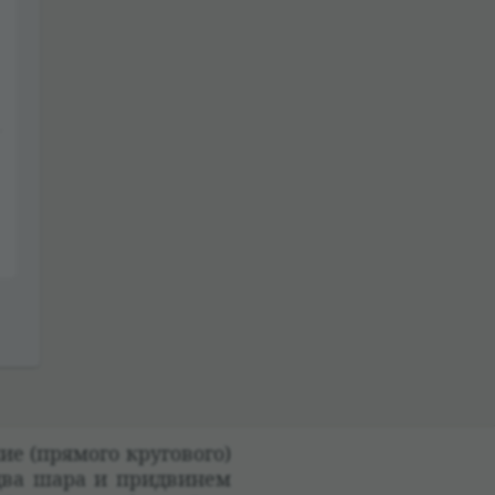
ие (прямого круго­вого)
два шара и при­дви­нем