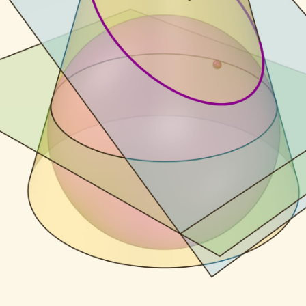
е­ле­ния эллипса как сече­ния цилин­дра сле­дует 
оль­зу­емся тем, что каса­тель­ные к сфере, про­ве
ипса до фокуса равен отрезку обра­зующей цили
ния цилин­дра и сферы Дан­де­лена, давшей дан