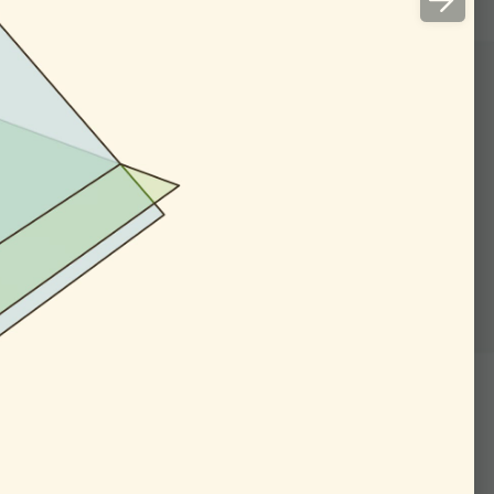
геомет­ри­че­ское опре­
­дён­ные из одной точки,
н­дра от точки эллипса
­ный фокус. Со вто­рым