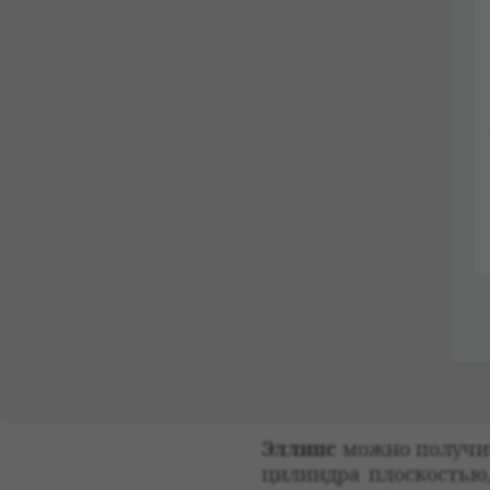
Эллипс
можно полу­чить
цилин­дра плос­ко­сть