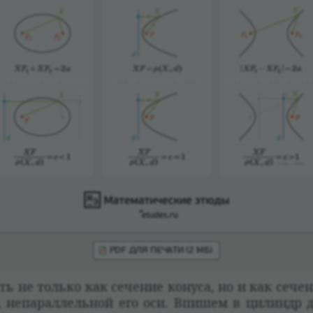
PDF ДЛЯ ПЕЧАТИ (2 МБ)
 не только как сече­ние конуса, но и как сече­н
ю, непа­рал­лель­ной его оси. Впишем в цилиндр 