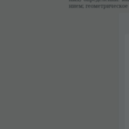
нием; геомет­ри­че­ское