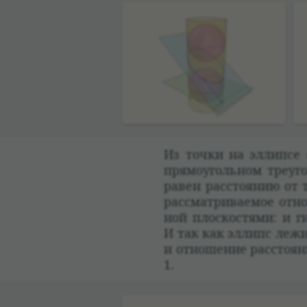
Из точки на эллипсе о
прямо­уголь­ном тре­уг
равен рас­сто­я­нию от
рас­смат­ри­ва­емое от
ной плос­ко­стями: и ги
И так как эллипс лежит
и отноше­ние рас­сто­я­
1.