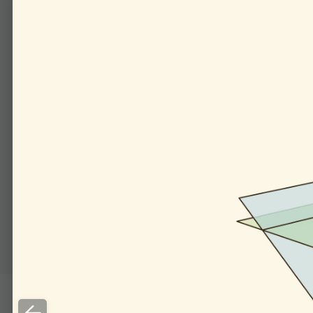
00:00
Через окруж­но­сти кас
зон­таль­ные» плос­ко­с