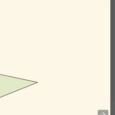
02:20
е парал­лель­ные «гори­
 пере­се­че­ния — дирек­