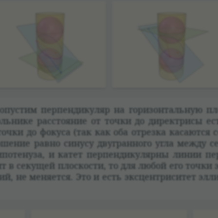
пу­стим перпен­ди­ку­ляр на гори­зон­таль­ную пл
оль­нике рас­сто­я­ние от точки до дирек­трисы ест
 точки до фокуса (так как оба отрезка касаются 
ноше­ние равно синусу дву­гран­ного угла между с
по­те­нуза, и катет перпен­ди­ку­лярны линии пере
 в секущей плос­ко­сти, то для любой его точки э
ний, не меня­ется. Это и есть экс­цен­три­си­тет эл