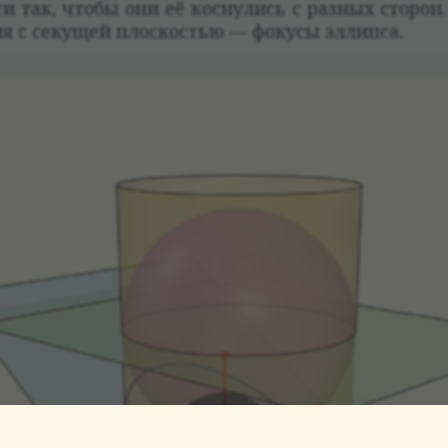
ти так, чтобы они её кос­ну­лись с раз­ных сто­рон
ния с секущей плос­ко­стью — фокусы эллипса.