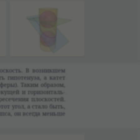
ос­кость. В воз­никшем
ь гипо­те­нуза, а катет
сферы). Таким обра­зом,
екущей и гори­зон­таль­
­се­че­ния плос­ко­стей.
тот угол, а стало быть,
липса, он все­гда меньше