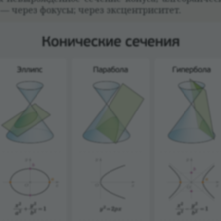
 — через фокусы; через экс­цен­три­си­тет.