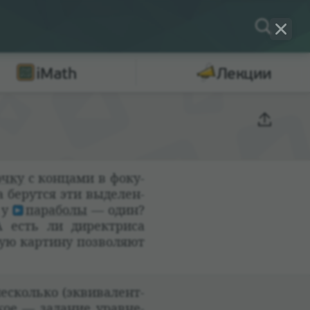
iMath
Лекции
очку
с кон­цами в фоку­
а берутся эти выде­лен­
 у
пара­болы
— один?
 А есть ли дирек­триса
ую кар­тину поз­во­ляют
есколько (экви­ва­лент­
ское — зада­ние урав­не­