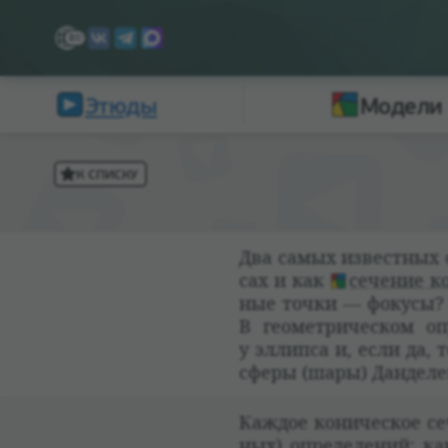
Этюды
Модели
К СПИСКУ
Два самых извест­ных 
сах и как
сече­ние к
ные точки — фокусы? П
В геомет­ри­че­ском о
у эллипса и, если да, 
сферы (шары) Дан­де­ле
Каж­дое кони­че­ское с
ных) опре­де­ле­ний: ка