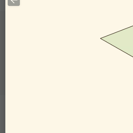
трисы эллипса.
Докажем, что из опре­д
де­ле­ние эллипса. Восп
равны.
Отре­зок от точки элл
до окруж­но­сти каса­