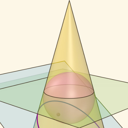
а­ния сфер Дан­де­лена с цилин­дром про­ве­дём дв
ти до пере­се­че­ния с секущей плос­ко­стью. Линии