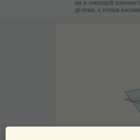
их к секущей плос­ко­с
де­лена, а точки каса­