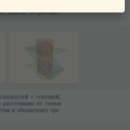
на длине отрезка обра­
 зави­сит от рас­смат­
лос­ко­стей с секущей,
 рас­сто­я­нию от точки
­том и обо­зна­чают гре­