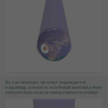
Ну а на эква­торе, где конус вырож­да­ется
в цилиндр, плос­кость коле­ба­ний маят­ника Фуко
отно­си­тельно пола не пово­ра­чи­ва­ется вообще.