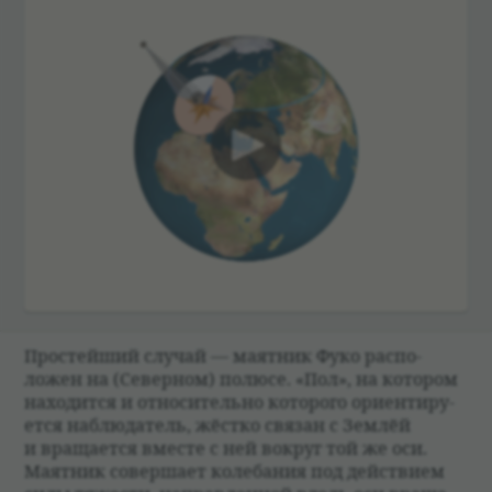
00:00
Про­стейший слу­чай — маят­ник Фуко рас­по­
ложен на (Север­ном) полюсе. «Пол», на кото­ром
нахо­дится и отно­си­тельно кото­рого ори­ен­ти­ру­
ется наблю­да­тель, жёстко свя­зан с Зем­лёй
и враща­ется вме­сте с ней вокруг той же оси.
Маят­ник совершает коле­ба­ния под действием