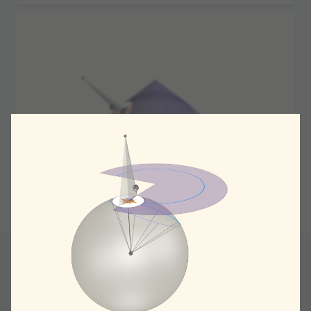
Раз­вер­нём конус, полу­чится сек­тор круга, угол
кото­рого зави­сит от парал­лели каса­ния со сфе­
рой. Парал­лель перей­дёт в дугу окруж­но­сти, и
при мед­лен­ном перемеще­нии маят­ника вдоль
этой парал­лели (и только вдоль неё!) на него