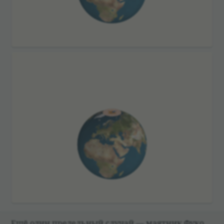
Ещё один пре­дель­ный слу­чай — маят­ник Фуко