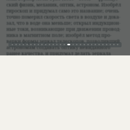
ский физик, меха­ник, оптик, аст­ро­ном. Изоб­рёл
гиро­скоп и при­думал само это назва­ние; очень
точно поме­рил ско­рость света в воз­духе и дока­
зал, что в воде она меньше; открыл индукци­он­
ные токи, воз­ни­кающие при движе­нии про­вод­
ника в маг­нит­ном поле; изоб­рёл метод про­
верки формы зер­кал теле­скопов, поз­во­ливший
аст­ро­но­мам созда­вать оптику неви­дан­ного
ранее каче­ства, и при­думал делать зер­кала
стек­лян­ными с сереб­ря­ным покрытием; скон­
стру­и­ро­вал авто­ма­ти­че­ский регу­ля­тор, кото­рый
впер­вые сде­лал возмож­ным ста­биль­ное горе­ние
вольто­вой дуги, …
С целью про­де­мон­стри­ро­вать суточ­ное враще­
ние Земли маят­ник был впер­вые запущен Фуко
в январе 1851 года в погребе сво­его дома. В фев­
рале — в Париж­ской обсер­ва­то­рии, а в марте
состо­я­лась пер­вая пуб­лич­ная демон­страция
в париж­ском Пан­теоне, где и экс­по­ни­ру­ется
до сих пор. В отли­чие от современ­ного диза­йна,
по кругу был насыпан песоч­ный вал, на кото­ром