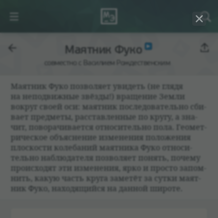
Маятник Фуко
совместно с Василием Рождественским
Маят­ник Фуко поз­во­ляет уви­деть (не глядя
на непо­движ­ные звёзды!) враще­ние Земли
вокруг своей оси: маят­ник после­до­ва­тельно сби­
вает пред­меты, рас­став­лен­ные по кругу, а зна­
чит, пово­ра­чи­ва­ется отно­си­тельно пола. Геомет­
ри­че­ское объяс­не­ние изме­не­ния положе­ния
плос­ко­сти коле­ба­ний маят­ника Фуко отно­си­
тельно наблю­да­теля поз­во­ляет понять, почему
про­ис­хо­дят эти изме­не­ния, ярко и про­сто запом­
нить, какую часть круга заме­тёт за сутки маят­
ник Фуко, нахо­дящийся на дан­ной широте.