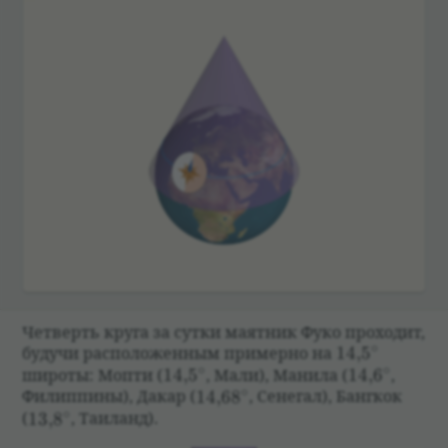
Чет­верть круга за сутки маят­ник Фуко про­хо­дит,
∘
14{,}5^\circ
будучи рас­по­ложен­ным при­мерно на
14
,
5
∘
∘
14{,}5^\circ
14{,}6^\cir
широты: Мопти
(
14
,
5
,
Мали), Манила
(
14
,
6
,
∘
14{,}68^\circ
Филиппины), Дакар
(
14
,
6
8
,
Сенегал), Банг­кок
∘
13{,}8^\circ
(
13
,
8
,
Таи­ланд).