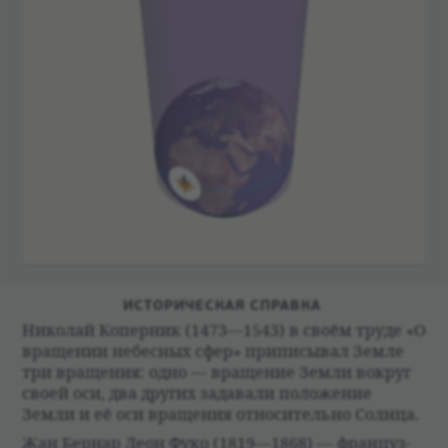
ИСТО­РИ­ЧЕ­СКАЯ СПРАВКА
Нико­лай Копер­ник (1473—1543) в своём труде «О
враще­нии небес­ных сфер» при­пи­сы­вал Земле
три враще­ния: одно — враще­ние Земли вокруг
своей оси, два других зада­вали положе­ние
Земли и её оси враще­ния отно­си­тельно Солнца.
Жан Бер­нар Леон Фуко (1819—1868) — фран­цуз­