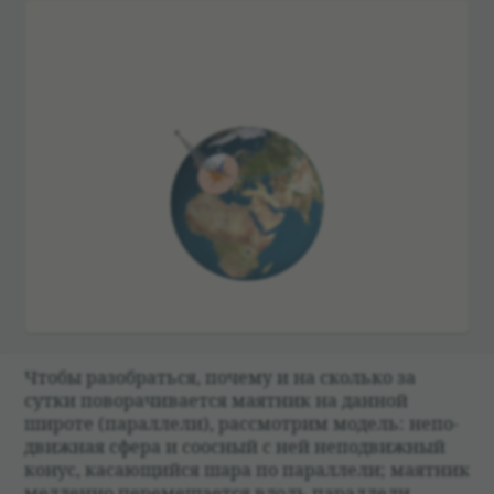
Чтобы разо­браться, почему и на сколько за
сутки пово­ра­чи­ва­ется маят­ник на дан­ной
широте (парал­лели), рас­смот­рим модель: непо­
движ­ная сфера и соос­ный с ней непо­движ­ный
конус, касающийся шара по парал­лели; маят­ник
мед­ленно перемеща­ется вдоль парал­лели.