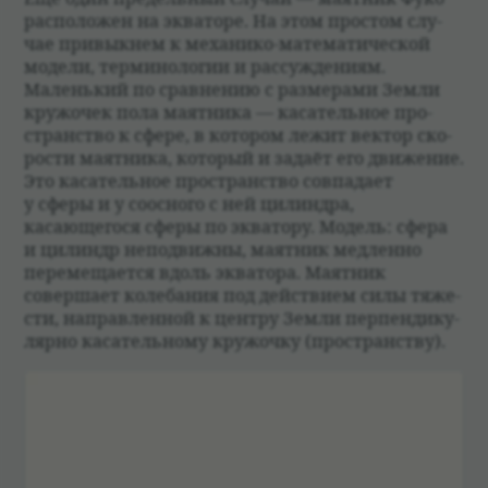
рас­по­ложен на эква­торе. На этом про­стом слу­
чае при­вык­нем к меха­нико-матема­ти­че­ской
модели, терми­но­логии и рас­суж­де­ниям.
Маленький по срав­не­нию с разме­рами Земли
кружо­чек пола маят­ника — каса­тель­ное про­
стран­ство к сфере, в кото­ром лежит век­тор ско­
ро­сти маят­ника, кото­рый и задаёт его движе­ние.
Это каса­тель­ное про­стран­ство совпа­дает
у сферы и у соос­ного с ней цилин­дра,
касающегося сферы по эква­тору. Модель: сфера
и цилиндр непо­движны, маят­ник мед­ленно
перемеща­ется вдоль эква­тора. Маят­ник
совершает коле­ба­ния под действием силы тяже­
сти, направ­лен­ной к цен­тру Земли перпен­ди­ку­
лярно каса­тель­ному кружочку (про­стран­ству).