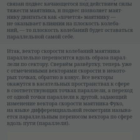
свя­зан под­вес качающегося под действием силы
тяже­сти маят­ника, и под­вес поз­во­ляет маят­
нику двигаться как «хочется» маят­нику —
не ока­зы­вает вли­я­ния на плос­кость коле­ба­
ний, — то плос­кость коле­ба­ний будет оста­ваться
парал­лель­ной самой себе.
Итак, век­тор ско­ро­сти коле­ба­ний маят­ника
парал­лельно пере­но­сится вдоль образа парал­
лели по сек­тору. Свер­нём раз­вёртку, теперь уже
с отме­чен­ными век­то­рами ско­ро­сти в неко­то­
рых точ­ках, обратно в конус. Все век­торы
окажутся в каса­тель­ных про­стран­ствах к сфере
в соот­вет­ствующих точ­ках парал­лели, а пере­ход
от одной точки парал­лели к дру­гой, задающий
изме­не­ние век­тора ско­ро­сти маят­ника Фуко,
на языке диффе­ренци­аль­ной геомет­рии назы­ва­
ется парал­лель­ным пере­но­сом век­тора по сфере
вдоль пути (парал­лели).