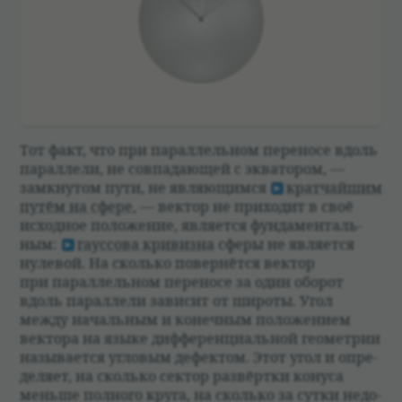
Тот факт, что при парал­лель­ном пере­носе вдоль
парал­лели, не совпа­дающей с эква­то­ром, —
замкну­том пути, не являющимся
крат­чайшим
путём на сфере
, — век­тор не при­хо­дит в своё
исход­ное положе­ние, явля­ется фун­дамен­таль­
ным:
гаус­сова кри­визна
сферы не явля­ется
нуле­вой. На сколько повер­нётся век­тор
при парал­лель­ном пере­носе за один обо­рот
вдоль парал­лели зави­сит от широты. Угол
между началь­ным и конеч­ным положе­нием
век­тора на языке диффе­ренци­аль­ной геомет­рии
назы­ва­ется угло­вым дефек­том. Этот угол и опре­
де­ляет, на сколько сек­тор раз­вёртки конуса
меньше пол­ного круга, на сколько за сутки недо­