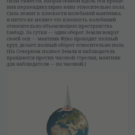
силы тяже­сти, направ­лен­ной вдоль оси враще­
ния перпен­ди­ку­лярно вниз отно­си­тельно пола.
Сила лежит в плос­ко­сти коле­ба­ний маят­ника,
и ничто не меняет его плос­кость коле­ба­ний
отно­си­тельно объем­лющего про­стран­ства
(звёзд). За сутки — один обо­рот Земли вокруг
своей оси — маят­ник Фуко про­хо­дит пол­ный
круг, делает пол­ный обо­рот отно­си­тельно пола.
(На Север­ном полюсе Земля и наблю­да­тель
вращаются про­тив часо­вой стрелки, маят­ник
для наблю­да­теля — по часо­вой.)