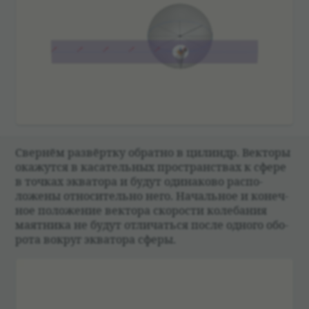
Свер­нём раз­вёртку обратно в цилиндр. Век­торы
окажутся в каса­тель­ных про­стран­ствах к сфере
в точ­ках эква­тора и будут оди­на­ково рас­по­
ложены отно­си­тельно него. Началь­ное и конеч­
ное положе­ние век­тора ско­ро­сти коле­ба­ния
маят­ника не будут отли­чаться после одного обо­
рота вокруг эква­тора сферы.