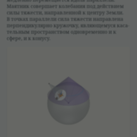
Маят­ник совершает коле­ба­ния под действием
силы тяже­сти, направ­лен­ной к цен­тру Земли.
В точ­ках парал­лели сила тяже­сти направ­лена
перпен­ди­ку­лярно кружочку, являющемуся каса­
тель­ным про­стран­ством одно­временно и к
сфере, и к конусу.