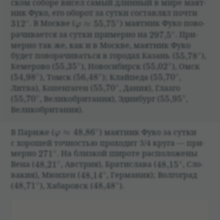
ском соборе висел самый длин­ный в мире маят­
ник Фуко, его обо­рот за сутки состав­лял почти
∘
∘
312^\circ
\varphi\approx55{,}75^\circ
31
2
.
В Москве
(
≈
55
,
7
5
)
маят­ник Фуко пово­
φ
∘
297{,}5^\circ
ра­чи­ва­ется за сутки при­мерно на
297
,
5
. При­
мерно так же, как и в Москве, маят­ник Фуко
∘
55{,}78^\c
будет пово­ра­чи­ваться в горо­дах Казань
(
55
,
7
8
)
,
∘
∘
55{,}35^\circ
55{,}02^\circ
Кеме­рово
(
55
,
3
5
)
, Ново­си­бирск
(
55
,
0
2
)
, Омск
∘
∘
∘
54{,}98^\circ
56{,}48^\circ
55{,}70^\circ
(
54
,
9
8
)
, Томск
(
56
,
4
8
)
; Клайпеда
(
55
,
7
0
,
∘
55{,}70^\circ
Литва), Копенгаген
(
55
,
7
0
,
Дания), Глазго
∘
∘
55{,}70^\circ
55{,}95^\circ
(
55
,
7
0
,
Вели­ко­бри­та­ния), Эдин­бург
(
55
,
9
5
,
Вели­ко­бри­та­ния).
∘
\varphi\approx 48{,}86^\circ
В Париже
(
≈
48
,
8
6
)
маят­ник Фуко за сутки
φ
с хорошей точ­но­стью про­хо­дит 3/4 круга — при­
∘
271^\circ
мерно
27
1
. На близ­кой широте рас­по­ложены
∘
∘
48{,}21^\circ
48{,}15^\circ
Вена
(
48
,
2
1
,
Австрия), Бра­ти­слава
(
48
,
1
5
,
Сло­
∘
48{,}14^\circ
ва­кия), Мюн­хен
(
48
,
1
4
,
Герма­ния); Волго­град
∘
∘
48{,} 71^\circ
48{,}48^\circ
(
48
,
7
1
)
, Хаба­ровск
(
48
,
4
8
)
.