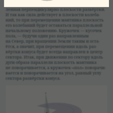
будет действо­вать только сила тяже­сти, направ­
лен­ная перпен­ди­ку­лярно плос­ко­сти раз­вёртки.
И так как сила действует в плос­ко­сти коле­ба­
ний, то при перемеще­нии маят­ника плос­кость
его коле­ба­ний будет оста­ваться парал­лель­ной
началь­ному положе­нию. Кружо­чек — кусо­чек
пола, — будучи один раз направ­лен­ным
на Север, при враще­нии Земли таким и оста­
ётся, а зна­чит, при перемеще­нии вдоль раз­
вёртки конуса будет все­гда направ­лен в центр
сек­тора. Итак, при движе­нии по сек­тору вдоль
дуги-образа парал­лели плос­кость маят­ника
не пово­ра­чи­ва­ется, а кружо­чек-«пол» пово­ра­чи­
ва­ется и пово­ра­чи­ва­ется на угол, рав­ный углу
сек­тора раз­вёртки конуса.