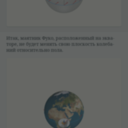
Итак, маят­ник Фуко, рас­по­ложен­ный на эква­
торе, не будет менять свою плос­кость коле­ба­
ний отно­си­тельно пола.