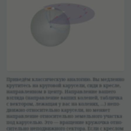
При­ве­дём клас­си­че­скую ана­логию. Вы мед­ленно
кру­ти­тесь на круго­вой кару­сели, сидя в кресле,
направ­лен­ном в центр. Направ­ле­ние вашего
взгляда (направ­ле­ние ваших коле­ней, таб­личка
с век­то­ром, лежащая у вас на коле­нях, …) непо­
движно отно­си­тельно кару­сели, но меняет
направ­ле­ние отно­си­тельно земель­ного участка
под кару­се­лью. Это — враще­ние кружочка отно­
си­тельно непо­движ­ного сек­тора. Если с креслом