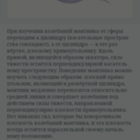
При изу­че­нии коле­ба­ний маят­ника от сферы
пере­хо­дим к цилин­дру (каса­тель­ные про­стран­
ства совпа­дают), а от цилин­дра — к его раз­
вёртке, плос­кому прямо­уголь­нику. Вдоль
прямой, являющейся обра­зом эква­тора, сила
тяже­сти оста­ётся перпен­ди­ку­ляр­ной каса­тель­
ному про­стран­ству. Пове­де­ние маят­ника можно
изу­чать сле­дующим обра­зом: плос­кий прямо­
уголь­ник, являющийся раз­вёрт­кой цилин­дра,
маят­ник мед­ленно пере­но­сится отно­си­тельно
сред­ней линии и совершает коле­ба­ния под
действием силы тяже­сти, направ­лен­ной
перпен­ди­ку­лярно плос­ко­сти прямо­уголь­ника.
Нет ника­ких сил, кото­рые бы пово­ра­чи­вали
плос­кость коле­ба­ний маят­ника, и эта плос­кость
все­гда оста­ётся парал­лель­ной сво­ему началь­
ному положе­нию.