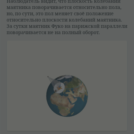
Наблю­да­тель видит, что плос­кость коле­ба­ний
маят­ника пово­ра­чи­ва­ется отно­си­тельно пола,
но, по сути, это пол меняет своё положе­ние
отно­си­тельно плос­ко­сти коле­ба­ний маят­ника.
За сутки маят­ник Фуко на париж­ской парал­лели
пово­ра­чи­ва­ется не на пол­ный обо­рот.