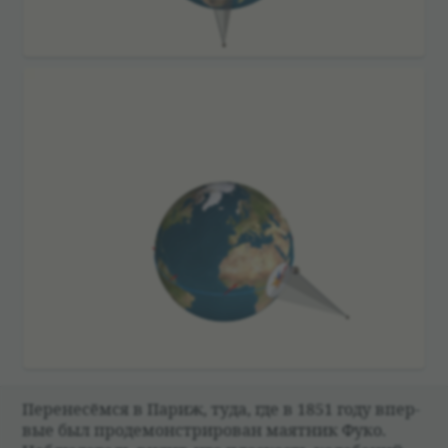
Пере­не­сёмся в Париж, туда, где в 1851 году впер­
вые был про­де­мон­стри­ро­ван маят­ник Фуко.