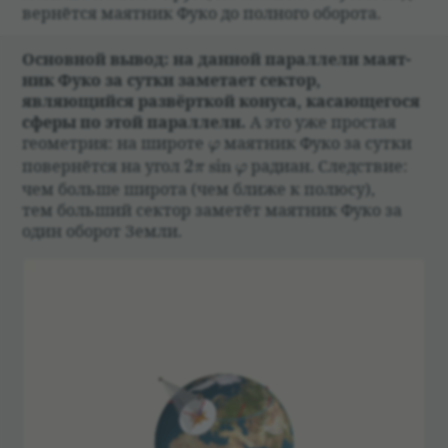
вер­нётся маят­ник Фуко до пол­ного обо­рота.
Основ­ной вывод: на дан­ной парал­лели маят­
ник Фуко за сутки заме­тает сек­тор,
являющийся раз­вёрт­кой конуса, касающегося
сферы по этой парал­лели.
А это уже про­стая
\varphi
геомет­рия: на широте
маят­ник Фуко за сутки
φ
2\pi\sin\varphi
повер­нётся на угол
2
s
i
n
радиан. След­ствие:
π
φ
чем больше широта (чем ближе к полюсу),
тем больший сек­тор заме­тёт маят­ник Фуко за
один обо­рот Земли.