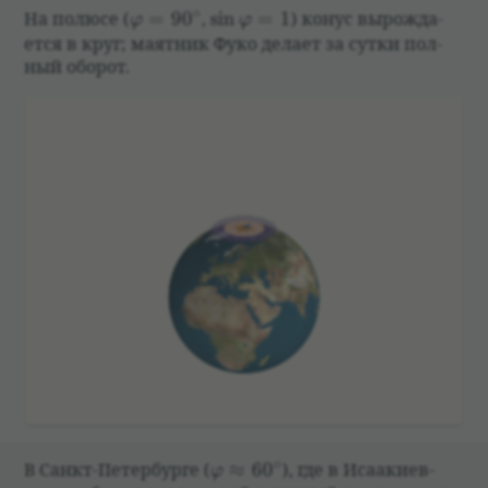
∘
\varphi=90^\circ
\sin\varphi=1
На полюсе
(
=
9
0
,
s
i
n
=
1
)
конус вырож­да­
φ
φ
ется в круг; маят­ник Фуко делает за сутки пол­
ный обо­рот.
∘
\varphi\approx60^\circ
В Санкт-Петер­бурге
(
≈
6
0
)
, где в Иса­а­ки­ев­
φ