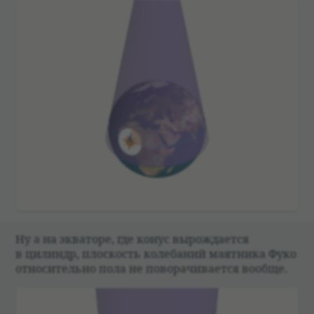
Ну а на эква­торе, где конус вырож­да­ется
в цилиндр, плос­кость коле­ба­ний маят­ника Фуко
отно­си­тельно пола не пово­ра­чи­ва­ется вообще.