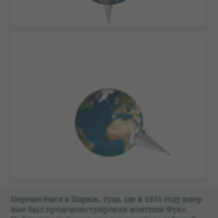
Пере­не­сёмся в Париж, туда, где в 1851 году впер­
вые был про­де­мон­стри­ро­ван маят­ник Фуко.