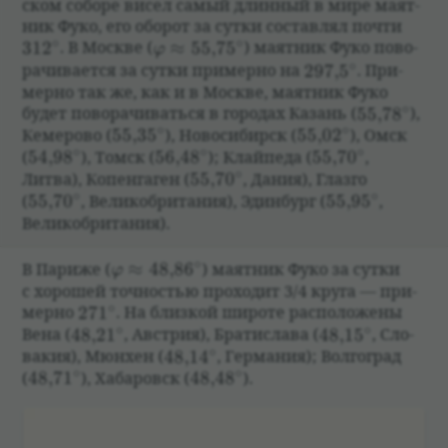
ском соборе висел самый длин­ный в мире маят­
ник Фуко, его обо­рот за сутки состав­лял почти
∘
∘
312^\circ
\varphi\approx55{,}75^\circ
31
2
.
В Москве
(
≈
55
,
7
5
)
маят­ник Фуко пово­
φ
∘
297{,}5^\circ
ра­чи­ва­ется за сутки при­мерно на
297
,
5
. При­
мерно так же, как и в Москве, маят­ник Фуко
∘
55{,}78^\c
будет пово­ра­чи­ваться в горо­дах Казань
(
55
,
7
8
)
,
∘
∘
55{,}35^\circ
55{,}02^\circ
Кеме­рово
(
55
,
3
5
)
, Ново­си­бирск
(
55
,
0
2
)
, Омск
∘
∘
∘
54{,}98^\circ
56{,}48^\circ
55{,}70^\circ
(
54
,
9
8
)
, Томск
(
56
,
4
8
)
; Клайпеда
(
55
,
7
0
,
∘
55{,}70^\circ
Литва), Копенгаген
(
55
,
7
0
,
Дания), Глазго
∘
∘
55{,}70^\circ
55{,}95^\circ
(
55
,
7
0
,
Вели­ко­бри­та­ния), Эдин­бург
(
55
,
9
5
,
Вели­ко­бри­та­ния).
∘
\varphi\approx 48{,}86^\circ
В Париже
(
≈
48
,
8
6
)
маят­ник Фуко за сутки
φ
с хорошей точ­но­стью про­хо­дит 3/4 круга — при­
∘
271^\circ
мерно
27
1
. На близ­кой широте рас­по­ложены
∘
∘
48{,}21^\circ
48{,}15^\circ
Вена
(
48
,
2
1
,
Австрия), Бра­ти­слава
(
48
,
1
5
,
Сло­
∘
48{,}14^\circ
ва­кия), Мюн­хен
(
48
,
1
4
,
Герма­ния); Волго­град
∘
∘
48{,} 71^\circ
48{,}48^\circ
(
48
,
7
1
)
, Хаба­ровск
(
48
,
4
8
)
.