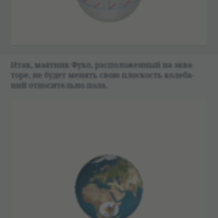
Итак, маят­ник Фуко, рас­по­ложен­ный на эква­
торе, не будет менять свою плос­кость коле­ба­
ний отно­си­тельно пола.