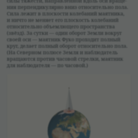
силы тяже­сти, направ­лен­ной вдоль оси враще­
ния перпен­ди­ку­лярно вниз отно­си­тельно пола.
Сила лежит в плос­ко­сти коле­ба­ний маят­ника,
и ничто не меняет его плос­кость коле­ба­ний
отно­си­тельно объем­лющего про­стран­ства
(звёзд). За сутки — один обо­рот Земли вокруг
своей оси — маят­ник Фуко про­хо­дит пол­ный
круг, делает пол­ный обо­рот отно­си­тельно пола.
(На Север­ном полюсе Земля и наблю­да­тель
вращаются про­тив часо­вой стрелки, маят­ник
для наблю­да­теля — по часо­вой.)