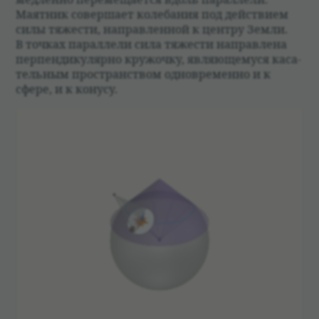
Маят­ник совершает коле­ба­ния под действием
силы тяже­сти, направ­лен­ной к цен­тру Земли.
В точ­ках парал­лели сила тяже­сти направ­лена
перпен­ди­ку­лярно кружочку, являющемуся каса­
тель­ным про­стран­ством одно­временно и к
сфере, и к конусу.