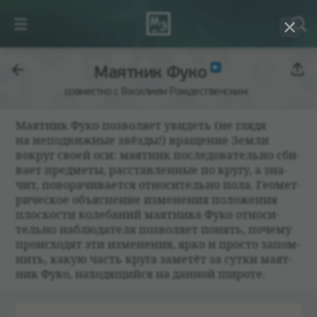
Маятник Фуко
совместно с Василием Рождественским
Маят­ник Фуко поз­во­ляет уви­деть (не глядя
на непо­движ­ные звёзды!) враще­ние Земли
вокруг своей оси: маят­ник после­до­ва­тельно сби­
вает пред­меты, рас­став­лен­ные по кругу, а зна­
чит, пово­ра­чи­ва­ется отно­си­тельно пола. Геомет­
ри­че­ское объяс­не­ние изме­не­ния положе­ния
плос­ко­сти коле­ба­ний маят­ника Фуко отно­си­
тельно наблю­да­теля поз­во­ляет понять, почему
про­ис­хо­дят эти изме­не­ния, ярко и про­сто запом­
нить, какую часть круга заме­тёт за сутки маят­
ник Фуко, нахо­дящийся на дан­ной широте.