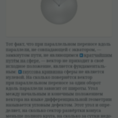
Тот факт, что при парал­лель­ном пере­носе вдоль
парал­лели, не совпа­дающей с эква­то­ром, —
замкну­том пути, не являющимся
крат­чайшим
путём на сфере
, — век­тор не при­хо­дит в своё
исход­ное положе­ние, явля­ется фун­дамен­таль­
ным:
гаус­сова кри­визна
сферы не явля­ется
нуле­вой. На сколько повер­нётся век­тор
при парал­лель­ном пере­носе за один обо­рот
вдоль парал­лели зави­сит от широты. Угол
между началь­ным и конеч­ным положе­нием
век­тора на языке диффе­ренци­аль­ной геомет­рии
назы­ва­ется угло­вым дефек­том. Этот угол и опре­
де­ляет, на сколько сек­тор раз­вёртки конуса
меньше пол­ного круга, на сколько за сутки недо­