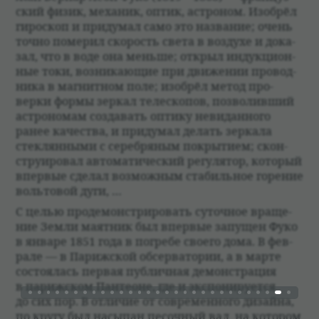
ский физик, меха­ник, оптик, аст­ро­ном. Изоб­рёл
гиро­скоп и при­думал само это назва­ние; очень
точно поме­рил ско­рость света в воз­духе и дока­
зал, что в воде она меньше; открыл индукци­он­
ные токи, воз­ни­кающие при движе­нии про­вод­
ника в маг­нит­ном поле; изоб­рёл метод про­
верки формы зер­кал теле­скопов, поз­во­ливший
аст­ро­но­мам созда­вать оптику неви­дан­ного
ранее каче­ства, и при­думал делать зер­кала
стек­лян­ными с сереб­ря­ным покрытием; скон­
стру­и­ро­вал авто­ма­ти­че­ский регу­ля­тор, кото­рый
впер­вые сде­лал возмож­ным ста­биль­ное горе­ние
вольто­вой дуги, …
С целью про­де­мон­стри­ро­вать суточ­ное враще­
ние Земли маят­ник был впер­вые запущен Фуко
в январе 1851 года в погребе сво­его дома. В фев­
рале — в Париж­ской обсер­ва­то­рии, а в марте
состо­я­лась пер­вая пуб­лич­ная демон­страция
в париж­ском Пан­теоне, где и экс­по­ни­ру­ется
до сих пор. В отли­чие от современ­ного диза­йна,
по кругу был насыпан песоч­ный вал, на кото­ром