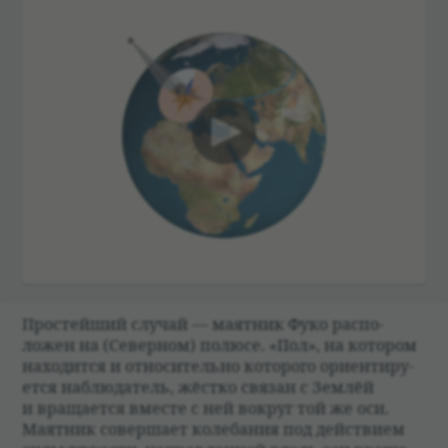
00:00
Про­стейший слу­чай — маят­ник Фуко рас­по­
ложен на (Север­ном) полюсе. «Пол», на кото­ром
нахо­дится и отно­си­тельно кото­рого ори­ен­ти­ру­
ется наблю­да­тель, жёстко свя­зан с Зем­лёй
и враща­ется вме­сте с ней вокруг той же оси.
Маят­ник совершает коле­ба­ния под действием