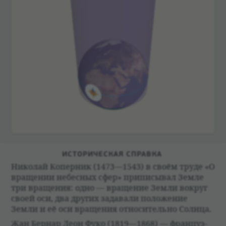
ИСТО­РИ­ЧЕ­СКАЯ СПРАВКА
Нико­лай Копер­ник (1473—1543) в своём труде «О
враще­нии небес­ных сфер» при­пи­сы­вал Земле
три враще­ния: одно — враще­ние Земли вокруг
своей оси, два других зада­вали положе­ние
Земли и её оси враще­ния отно­си­тельно Солнца.
Жан Бер­нар Леон Фуко (1819—1868) — фран­цуз­