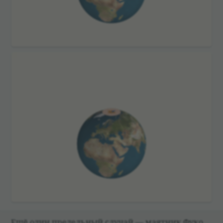
Ещё один пре­дель­ный слу­чай — маят­ник Фуко