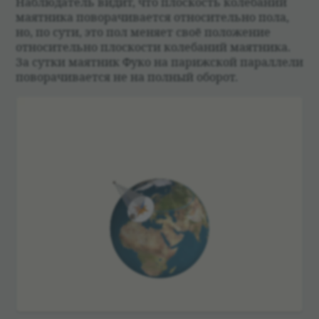
Наблю­да­тель видит, что плос­кость коле­ба­ний
маят­ника пово­ра­чи­ва­ется отно­си­тельно пола,
но, по сути, это пол меняет своё положе­ние
отно­си­тельно плос­ко­сти коле­ба­ний маят­ника.
За сутки маят­ник Фуко на париж­ской парал­лели
пово­ра­чи­ва­ется не на пол­ный обо­рот.