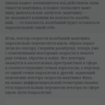
свя­зан под­вес качающегося под действием силы
тяже­сти маят­ника, и под­вес поз­во­ляет маят­
нику двигаться как «хочется» маят­нику —
не ока­зы­вает вли­я­ния на плос­кость коле­ба­
ний, — то плос­кость коле­ба­ний будет оста­ваться
парал­лель­ной самой себе.
Итак, век­тор ско­ро­сти коле­ба­ний маят­ника
парал­лельно пере­но­сится вдоль образа парал­
лели по сек­тору. Свер­нём раз­вёртку, теперь уже
с отме­чен­ными век­то­рами ско­ро­сти в неко­то­
рых точ­ках, обратно в конус. Все век­торы
окажутся в каса­тель­ных про­стран­ствах к сфере
в соот­вет­ствующих точ­ках парал­лели, а пере­ход
от одной точки парал­лели к дру­гой, задающий
изме­не­ние век­тора ско­ро­сти маят­ника Фуко,
на языке диффе­ренци­аль­ной геомет­рии назы­ва­
ется парал­лель­ным пере­но­сом век­тора по сфере
вдоль пути (парал­лели).