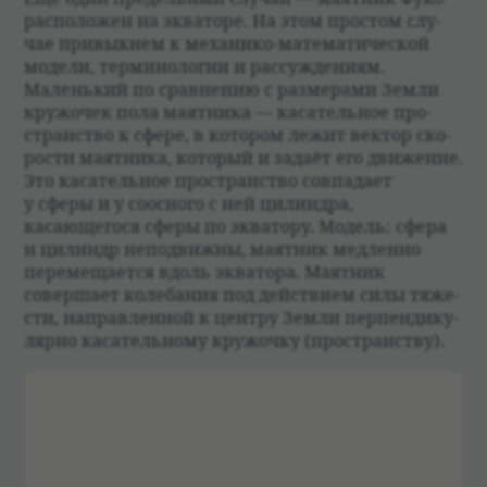
рас­по­ложен на эква­торе. На этом про­стом слу­
чае при­вык­нем к меха­нико-матема­ти­че­ской
модели, терми­но­логии и рас­суж­де­ниям.
Маленький по срав­не­нию с разме­рами Земли
кружо­чек пола маят­ника — каса­тель­ное про­
стран­ство к сфере, в кото­ром лежит век­тор ско­
ро­сти маят­ника, кото­рый и задаёт его движе­ние.
Это каса­тель­ное про­стран­ство совпа­дает
у сферы и у соос­ного с ней цилин­дра,
касающегося сферы по эква­тору. Модель: сфера
и цилиндр непо­движны, маят­ник мед­ленно
перемеща­ется вдоль эква­тора. Маят­ник
совершает коле­ба­ния под действием силы тяже­
сти, направ­лен­ной к цен­тру Земли перпен­ди­ку­
лярно каса­тель­ному кружочку (про­стран­ству).