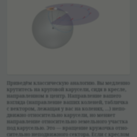
При­ве­дём клас­си­че­скую ана­логию. Вы мед­ленно
кру­ти­тесь на круго­вой кару­сели, сидя в кресле,
направ­лен­ном в центр. Направ­ле­ние вашего
взгляда (направ­ле­ние ваших коле­ней, таб­личка
с век­то­ром, лежащая у вас на коле­нях, …) непо­
движно отно­си­тельно кару­сели, но меняет
направ­ле­ние отно­си­тельно земель­ного участка
под кару­се­лью. Это — враще­ние кружочка отно­
си­тельно непо­движ­ного сек­тора. Если с креслом