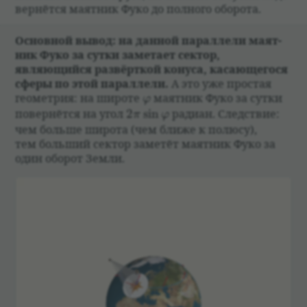
вер­нётся маят­ник Фуко до пол­ного обо­рота.
Основ­ной вывод: на дан­ной парал­лели маят­
ник Фуко за сутки заме­тает сек­тор,
являющийся раз­вёрт­кой конуса, касающегося
сферы по этой парал­лели.
А это уже про­стая
\varphi
геомет­рия: на широте
маят­ник Фуко за сутки
φ
2\pi\sin\varphi
повер­нётся на угол
2
s
i
n
радиан. След­ствие:
π
φ
чем больше широта (чем ближе к полюсу),
тем больший сек­тор заме­тёт маят­ник Фуко за
один обо­рот Земли.