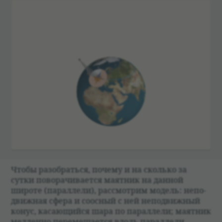
Чтобы разо­браться, почему и на сколько за
сутки пово­ра­чи­ва­ется маят­ник на дан­ной
широте (парал­лели), рас­смот­рим модель: непо­
движ­ная сфера и соос­ный с ней непо­движ­ный
конус, касающийся шара по парал­лели; маят­ник
мед­ленно перемеща­ется вдоль парал­лели.