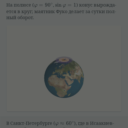
∘
\varphi=90^\circ
\sin\varphi=1
На полюсе
(
=
9
0
,
s
i
n
=
1
)
конус вырож­да­
φ
φ
ется в круг; маят­ник Фуко делает за сутки пол­
ный обо­рот.
∘
\varphi\approx60^\circ
В Санкт-Петер­бурге
(
≈
6
0
)
, где в Иса­а­ки­ев­
φ