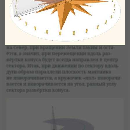
будет действо­вать только сила тяже­сти, направ­
лен­ная перпен­ди­ку­лярно плос­ко­сти раз­вёртки.
И так как сила действует в плос­ко­сти коле­ба­
ний, то при перемеще­нии маят­ника плос­кость
его коле­ба­ний будет оста­ваться парал­лель­ной
началь­ному положе­нию. Кружо­чек — кусо­чек
пола, — будучи один раз направ­лен­ным
на Север, при враще­нии Земли таким и оста­
ётся, а зна­чит, при перемеще­нии вдоль раз­
вёртки конуса будет все­гда направ­лен в центр
сек­тора. Итак, при движе­нии по сек­тору вдоль
дуги-образа парал­лели плос­кость маят­ника
не пово­ра­чи­ва­ется, а кружо­чек-«пол» пово­ра­чи­
ва­ется и пово­ра­чи­ва­ется на угол, рав­ный углу
сек­тора раз­вёртки конуса.