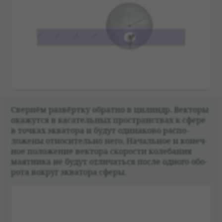
Свер­нём раз­вёртку обратно в цилиндр. Век­торы
окажутся в каса­тель­ных про­стран­ствах к сфере
в точ­ках эква­тора и будут оди­на­ково рас­по­
ложены отно­си­тельно него. Началь­ное и конеч­
ное положе­ние век­тора ско­ро­сти коле­ба­ния
маят­ника не будут отли­чаться после одного обо­
рота вокруг эква­тора сферы.