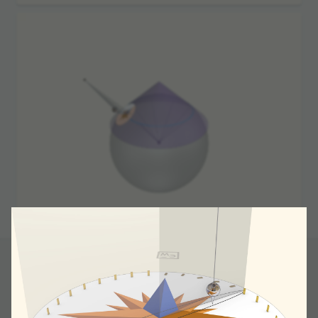
Раз­вер­нём конус, полу­чится сек­тор круга, угол
кото­рого зави­сит от парал­лели каса­ния со сфе­
рой. Парал­лель перей­дёт в дугу окруж­но­сти, и
при мед­лен­ном перемеще­нии маят­ника вдоль
этой парал­лели (и только вдоль неё!) на него