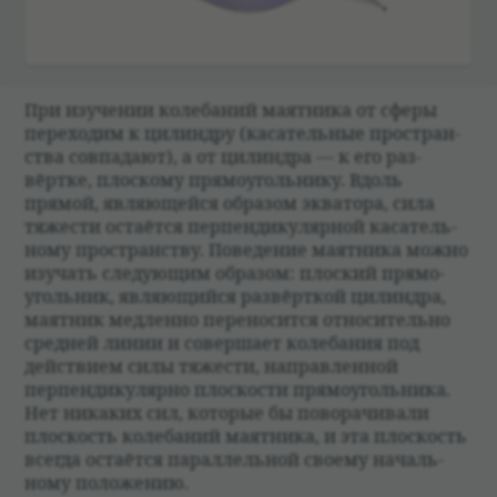
При изу­че­нии коле­ба­ний маят­ника от сферы
пере­хо­дим к цилин­дру (каса­тель­ные про­стран­
ства совпа­дают), а от цилин­дра — к его раз­
вёртке, плос­кому прямо­уголь­нику. Вдоль
прямой, являющейся обра­зом эква­тора, сила
тяже­сти оста­ётся перпен­ди­ку­ляр­ной каса­тель­
ному про­стран­ству. Пове­де­ние маят­ника можно
изу­чать сле­дующим обра­зом: плос­кий прямо­
уголь­ник, являющийся раз­вёрт­кой цилин­дра,
маят­ник мед­ленно пере­но­сится отно­си­тельно
сред­ней линии и совершает коле­ба­ния под
действием силы тяже­сти, направ­лен­ной
перпен­ди­ку­лярно плос­ко­сти прямо­уголь­ника.
Нет ника­ких сил, кото­рые бы пово­ра­чи­вали
плос­кость коле­ба­ний маят­ника, и эта плос­кость
все­гда оста­ётся парал­лель­ной сво­ему началь­
ному положе­нию.