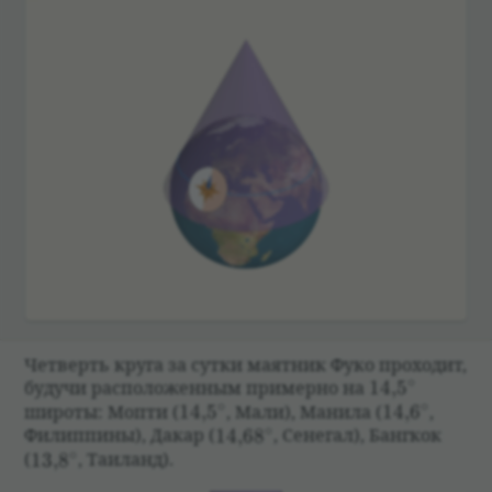
Чет­верть круга за сутки маят­ник Фуко про­хо­дит,
∘
14{,}5^\circ
будучи рас­по­ложен­ным при­мерно на
14
,
5
∘
∘
14{,}5^\circ
14{,}6^\cir
широты: Мопти
(
14
,
5
,
Мали), Манила
(
14
,
6
,
∘
14{,}68^\circ
Филиппины), Дакар
(
14
,
6
8
,
Сенегал), Банг­кок
∘
13{,}8^\circ
(
13
,
8
,
Таи­ланд).