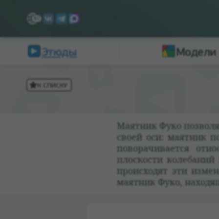
Этюды
Модели
К СПИСКУ
Маят­ник Фуко поз­во­л
своей оси: маят­ник пос
пово­ра­чи­ва­ется отн
плос­ко­сти коле­ба­ни
про­ис­хо­дят эти изме
маят­ник Фуко, нахо­д