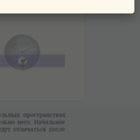
ль­ных про­стран­ствах
тельно него. Началь­ное
удут отли­чаться после