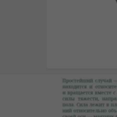
00:00
Про­стейший слу­чай —
нахо­дится и отно­си­т
и враща­ется вме­сте 
силы тяже­сти, направ
пола. Сила лежит в пло
ний отно­си­тельно объ
своей оси — маят­ник Ф