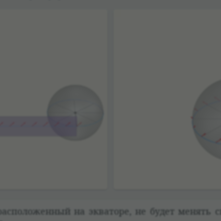
ас­по­ложен­ный на эква­торе, не будет менять с