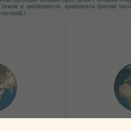
 Земля и наблю­да­тель вращаются про­тив часо­
часо­вой.)