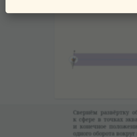
Свер­нём раз­вёртку о
к сфере в точ­ках эква
и конеч­ное положе­ни
одного обо­рота вокруг