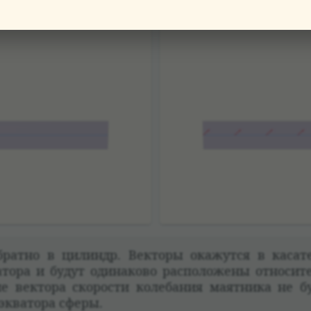
братно в цилиндр. Век­торы окажутся в каса­те
­тора и будут оди­на­ково рас­по­ложены отно­си­
е век­тора ско­ро­сти коле­ба­ния маят­ника не б
 эква­тора сферы.