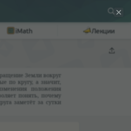
iMath
Лекции
 враще­ние Земли вокруг
ные по кругу, а зна­чит,
 изме­не­ния положе­ния
­во­ляет понять, почему
круга заме­тёт за сутки