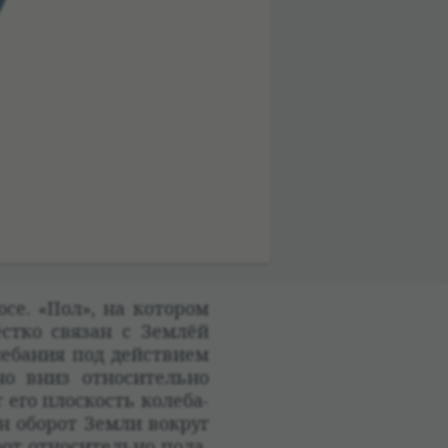
10:14
се. «Пол», на кото­ром
ёстко свя­зан с Зем­лёй
е­ба­ния под действием
но вниз отно­си­тельно
его плос­кость коле­ба­
ин обо­рот Земли вокруг
от отно­си­тельно пола.