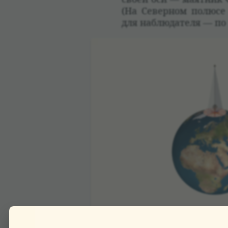
(На Север­ном полюсе
для наблю­да­теля — по 