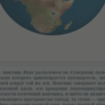
 маят­ник Фуко рас­по­ложен на (Север­ном) полю
ельно кото­рого ори­ен­ти­ру­ется наблю­да­тель, ж
с ней вокруг той же оси. Маят­ник совершает кол
­лен­ной вдоль оси враще­ния перпен­ди­ку­ляр
с­ко­сти коле­ба­ний маят­ника, и ничто не меняет 
ем­лющего про­стран­ства (звёзд). За сутки — од
уко про­хо­дит пол­ный круг, делает пол­ный обо­р