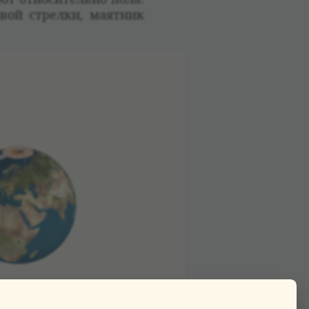
вой стрелки, маят­ник