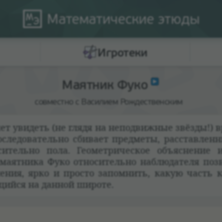
Математические
этюды
Игротеки
Маятник Фуко
совместно с Василием Рождественским
яет уви­деть (не глядя на непо­движ­ные звёзды!)
ле­до­ва­тельно сби­вает пред­меты, рас­став­лен­
о­си­тельно пола. Геомет­ри­че­ское объяс­не­ние
й маят­ника Фуко отно­си­тельно наблю­да­теля поз
­не­ния, ярко и про­сто запом­нить, какую часть 
ящийся на дан­ной широте.