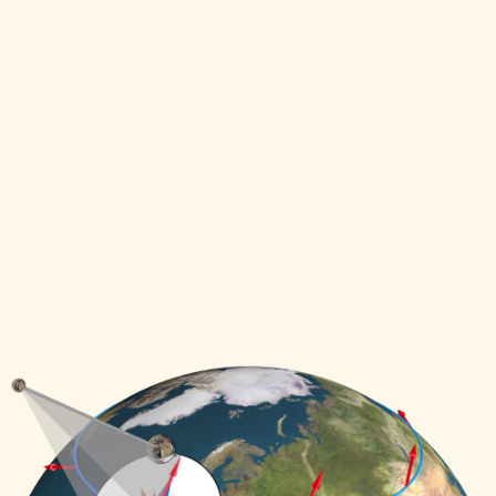
 слу­чай — маят­ник Фуко рас­по­ложен на эква­
 меха­нико-матема­ти­че­ской модели, терми­но­ло
нию с разме­рами Земли кружо­чек пола маят­ник
кото­ром лежит век­тор ско­ро­сти маят­ника, кото­
ое про­стран­ство совпа­дает у сферы и у соос­
 эква­тору. Модель: сфера и цилиндр непо­движн
ква­тора. Маят­ник совершает коле­ба­ния под де
ру Земли перпен­ди­ку­лярно каса­тель­ному кружочк