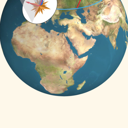
­ний маят­ника от сферы пере­хо­дим к цилин­дру (к
 цилин­дра — к его раз­вёртке, плос­кому прямо­уг
ва­тора, сила тяже­сти оста­ётся перпен­ди­ку­ляр­
ие маят­ника можно изу­чать сле­дующим обра­зом:
рт­кой цилин­дра, маят­ник мед­ленно пере­но­сит
 коле­ба­ния под действием силы тяже­сти, направ
о­уголь­ника. Нет ника­ких сил, кото­рые бы пов
 и эта плос­кость все­гда оста­ётся парал­лель­