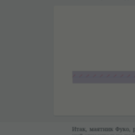
Итак, маят­ник Фуко, р