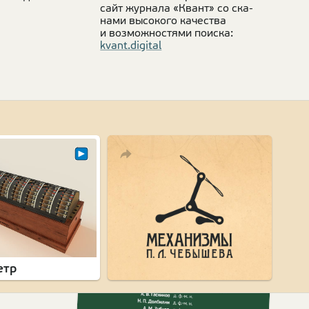
сайт жур­нала «Квант» со ска­
нами высо­кого каче­ства
и возмож­но­стями поиска:
kvant.digital
етр