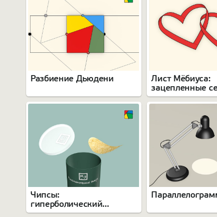
Разбиение Дьюдени
Лист Мёбиуса:
зацепленные с
Чипсы:
Параллелограм
гиперболический
параболоид