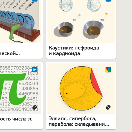
Каустики: нефроида
ческой
и кардиоида
ии
Эллипс, гипербола,
ость числа π
парабола: складывание
листа бумаги