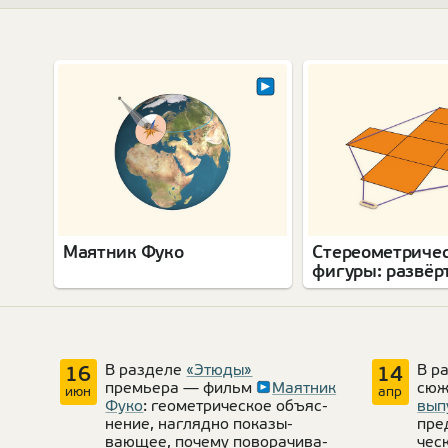
Маятник Фуко
Стереометриче
фигуры: развёр
с ниткой
В раз­деле
«Этюды»
В р
16
14
премьера — фильм
Маят­ник
сю
июн
апр
Фуко
: геомет­ри­че­ское объяс­
выпу
не­ние, наглядно пока­зы­
пред
вающее, почему пово­ра­чи­ва­
че­с