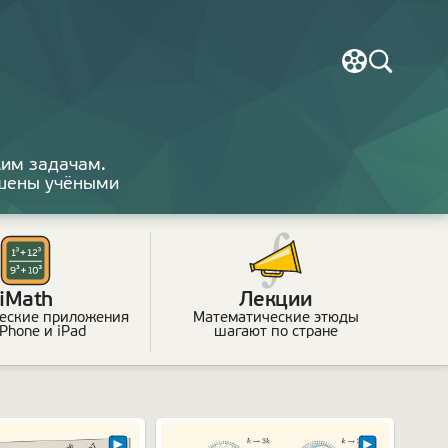
им задачам.
ешены учёными
iMath
Лекции
еские приложения
Математические этюды
iPhone и iPad
шагают по стране