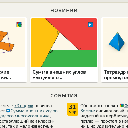
НОВИНКИ
ские
Сумма внешних углов
Тетраэдр
тки
выпуклого
прямоуго
многоугольника
СОБЫТИЯ
аз­деле
«Этюды»
новинка —
Обно­вился сюжет
Ф
31
жет
Сумма внеш­них углов
Земли:
сили­ко­но­вый 
мар
к­лого много­уголь­ника
,
наде­тый на верё­воч­н
­став­ляющий как клас­си­
петлю — про­стая в изг
кие, так и мало­из­вест­ные
нии, но уди­ви­тельно 