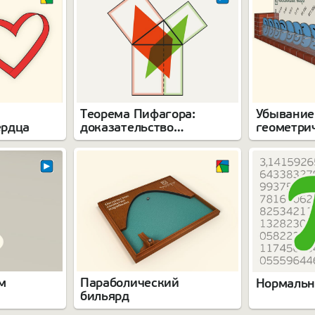
Теорема Пифагора:
Убывание
ердца
доказательство
геометри
Евклида
прогресс
м
Параболический
Нормальн
бильярд