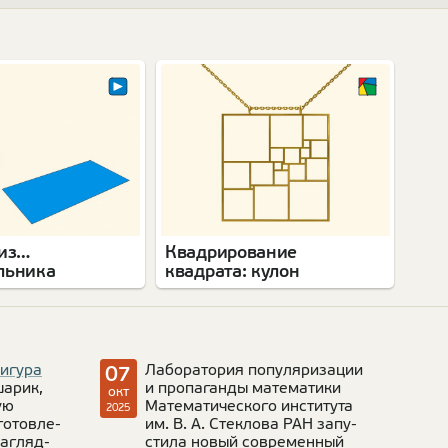
 из…
Квадрирование
льника
квадрата: кулон
игура
Лабо­ра­то­рия попу­ля­ри­за­ции
07
шарик,
и про­паганды матема­тики
окт
ую
Матема­ти­че­ского инсти­тута
2025
о­тов­ле­
им. В. А. Стек­лова РАН запу­
нагляд­
стила новый современ­ный