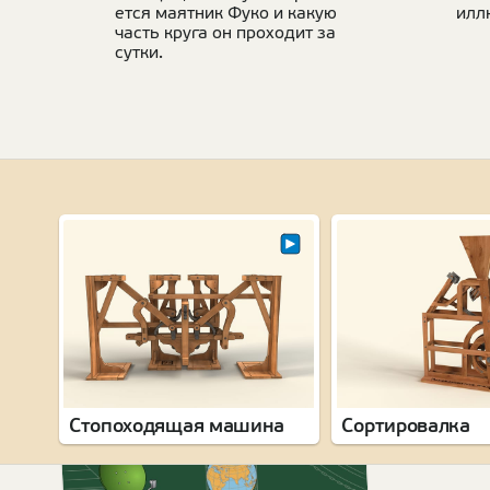
ется маят­ник Фуко и какую
иллю
часть круга он про­хо­дит за
сутки.
Стопоходящая машина
Сортировалка