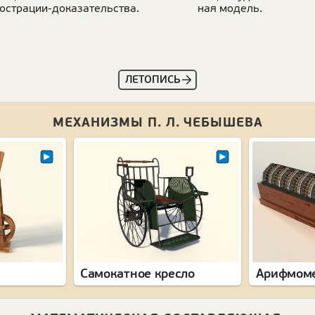
­страции-дока­за­тельства.
ная модель.
ЛЕТОПИСЬ
МЕХАНИЗМЫ П. Л. ЧЕБЫШЕВА
Самокатное кресло
Арифмом