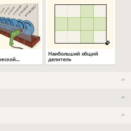
Наибольший общий
ческой
делитель
ии