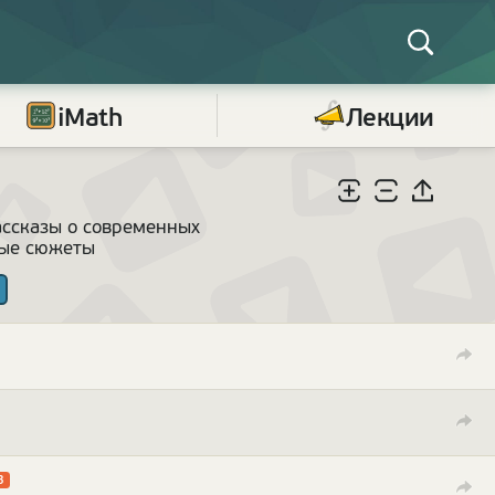
iMath
Лекции
ассказы о современных
ные сюжеты
3