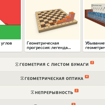
 углов
Геометрическая
Убывание
прогрессия: легенда
геометри
а
о шахматах
прогресс
2
⁠
ГЕОМЕТРИЯ С ЛИСТОМ БУМАГИ
4
⁠
ГЕОМЕТРИЧЕСКАЯ ОПТИКА
2
⁠
НЕПРЕРЫВНОСТЬ
3